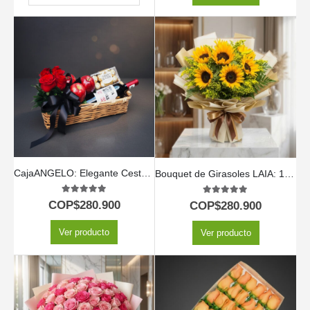
CajaANGELO: Elegante Cesta con Rosas Rojas, Vino y Chocolates 🍷
Bouquet de Girasoles LAIA: 10 Flores Radiantes y Frescas ⚜️
5.00
out of 5
5.00
out of 5
COP$
280.900
COP$
280.900
Ver producto
Ver producto