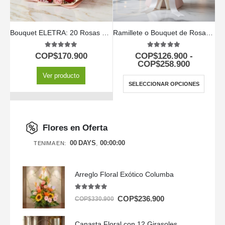
Bouquet ELETRA: 20 Rosas Rojas y Rosadas para Expresar tu Amor 🌹
Ramillete o Bouquet de Rosas Multicolor
5.00
out of 5
5.00
out of 5
COP$
170.900
COP$
126.900
-
COP$
258.900
Ver producto
SELECCIONAR OPCIONES
Flores en Oferta
00
DAYS
00
:
00
:
00
TENIMA EN:
Arreglo Floral Exótico Columba
5.00
out of 5
COP$
236.900
COP$
330.900
Canasta Floral con 12 Girasoles