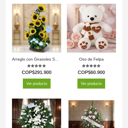
Arreglo con Girasoles Sunna
Oso de Felpa
5.00
out of 5
5.00
out of 5
COP$
291.900
COP$
60.900
Ver producto
Ver producto