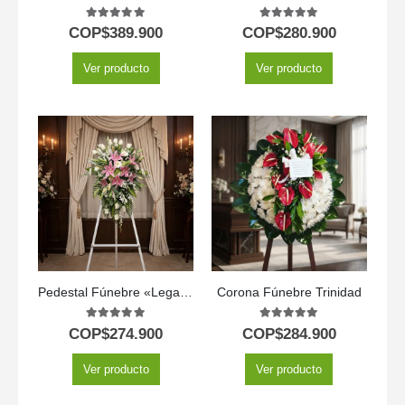
5.00
out of 5
5.00
out of 5
COP$
389.900
COP$
280.900
Ver producto
Ver producto
Pedestal Fúnebre «Legado Eterno» para Marcelo 🕊️
Corona Fúnebre Trinidad
5.00
out of 5
5.00
out of 5
COP$
274.900
COP$
284.900
Ver producto
Ver producto