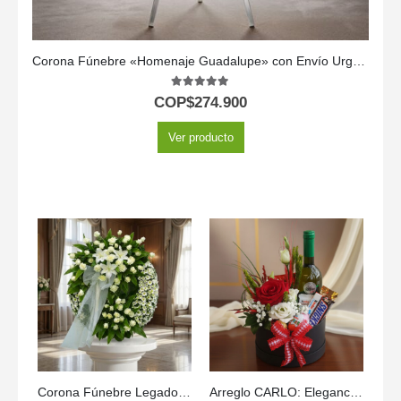
Corona Fúnebre «Homenaje Guadalupe» con Envío Urgente 🕊️
5.00
out of 5
COP$
274.900
Ver producto
Corona Fúnebre Legado Jacob: Flores para un Último Adiós 🕊️
Arreglo CARLO: Elegancia en Rosas con Vino y Chocolates 🍷