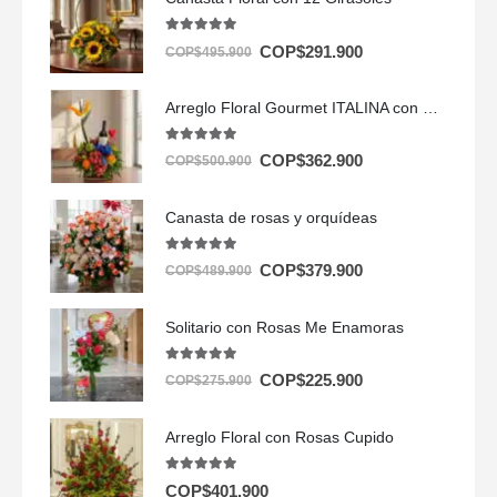
5.00
out of 5
COP$
291.900
COP$
495.900
Arreglo Floral Gourmet ITALINA con Vino y Frutas Exóticas 🍷
5.00
out of 5
COP$
362.900
COP$
500.900
Canasta de rosas y orquídeas
5.00
out of 5
COP$
379.900
COP$
489.900
Solitario con Rosas Me Enamoras
5.00
out of 5
COP$
225.900
COP$
275.900
Arreglo Floral con Rosas Cupido
5.00
out of 5
COP$
401.900