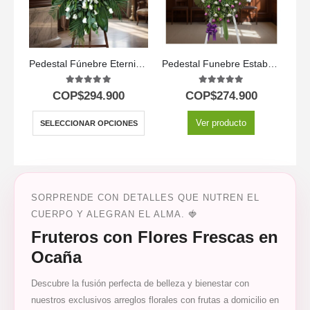
Pedestal Fúnebre Eternidad
Pedestal Funebre Estaban 🕊️
5.00
out of 5
5.00
out of 5
COP$
294.900
COP$
274.900
Ver producto
SELECCIONAR OPCIONES
SORPRENDE CON DETALLES QUE NUTREN EL
CUERPO Y ALEGRAN EL ALMA. 🍓
Fruteros con Flores Frescas en
Ocaña
Descubre la fusión perfecta de belleza y bienestar con
nuestros exclusivos arreglos florales con frutas a domicilio en