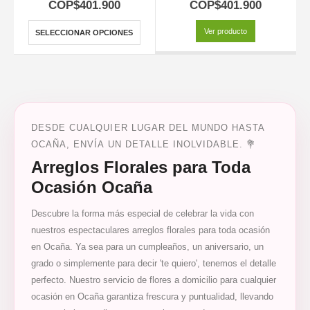
5.00
out of 5
5.00
out of 5
COP$
401.900
COP$
401.900
Ver producto
SELECCIONAR OPCIONES
DESDE CUALQUIER LUGAR DEL MUNDO HASTA
OCAÑA, ENVÍA UN DETALLE INOLVIDABLE. 💐
Arreglos Florales para Toda
Ocasión Ocaña
Descubre la forma más especial de celebrar la vida con
nuestros espectaculares arreglos florales para toda ocasión
en Ocaña. Ya sea para un cumpleaños, un aniversario, un
grado o simplemente para decir 'te quiero', tenemos el detalle
perfecto. Nuestro servicio de flores a domicilio para cualquier
ocasión en Ocaña garantiza frescura y puntualidad, llevando