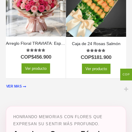
Arreglo Floral TRAVIATA: Espectacular Ramo de 60 Rosas Fucsia y Rosadas 💝
Caja de 24 Rosas Salmón
5.00
out of 5
5.00
out of 5
COP$
456.900
COP$
181.900
Ver producto
Ver producto
COP
VER MAS
HONRANDO MEMORIAS CON FLORES QUE
EXPRESAN SU SENTIR MÁS PROFUNDO.