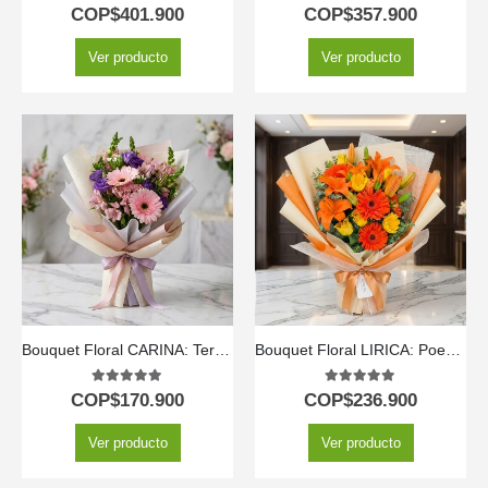
5.00
out of 5
5.00
out of 5
COP$
401.900
COP$
357.900
Ver producto
Ver producto
Bouquet Floral CARINA: Ternura en Gerberas y Astromelias Rosadas 💖
Bouquet Floral LIRICA: Poesía en Lirios Naranja y Rosas Amarillas 📜
5.00
out of 5
5.00
out of 5
COP$
170.900
COP$
236.900
Ver producto
Ver producto