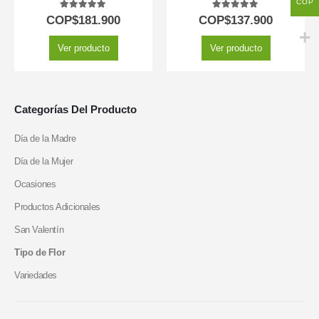
COP
5.00
out of 5
5.00
out of 5
COP$
181.900
COP$
137.900
Ver producto
Ver producto
Categorías Del Producto
Día de la Madre
Día de la Mujer
Ocasiones
Productos Adicionales
San Valentín
Tipo de Flor
Variedades