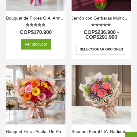
Bouquet de Flores GIA: Armonía de Gerberas Rosadas, Lirios y Flores Moradas 🕊️
Jarrón con Gerberas Multicolor
5.00
out of 5
5.00
out of 5
COP$
170.900
COP$
236.900
-
COP$
291.900
Ver producto
SELECCIONAR OPCIONES
Bouquet Floral Adela: Un Ramo Vibrante de Gerberas Multicolor 💐
Bouquet Floral LIA: Radiante Ramo de Gerberas Amarillas para Regalar ✨