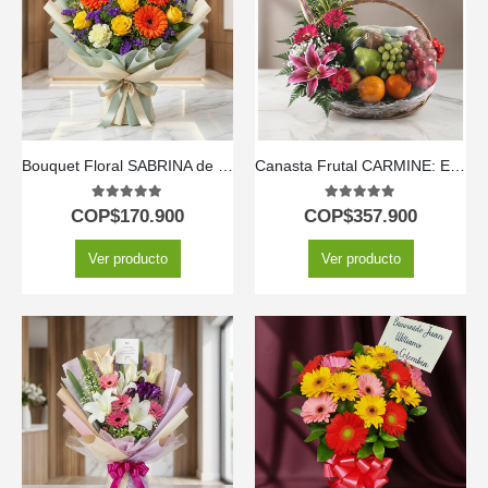
Bouquet Floral SABRINA de Rosas y Gerberas Amarillas 🌼
Canasta Frutal CARMINE: Expresa Amor, Gratitud y Deseos de Bienestar 💐
5.00
out of 5
5.00
out of 5
COP$
170.900
COP$
357.900
Ver producto
Ver producto