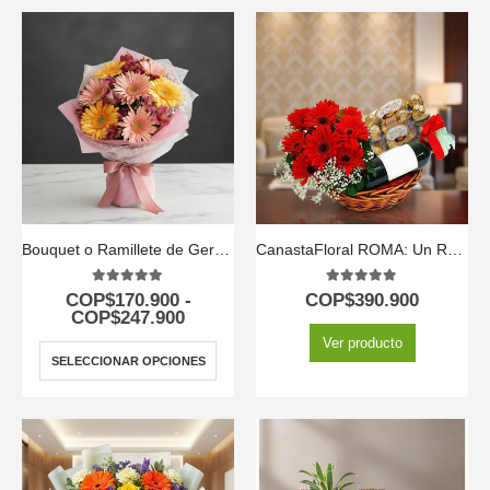
Bouquet o Ramillete de Gerberas Multicolor
CanastaFloral ROMA: Un Regalo Inolvidable con Vino y Chocolates. 🎁
5.00
out of 5
5.00
out of 5
COP$
170.900
-
COP$
390.900
COP$
247.900
Ver producto
SELECCIONAR OPCIONES