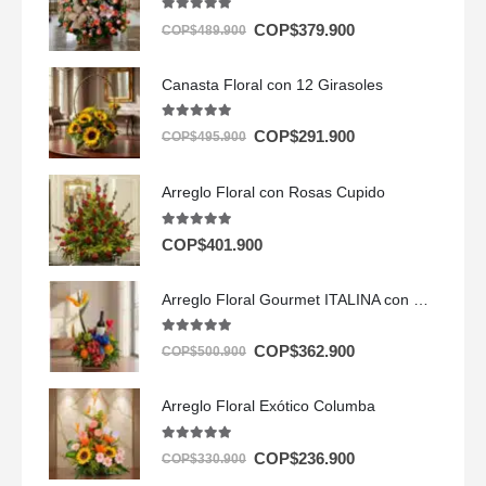
5.00
out of 5
COP$
379.900
COP$
489.900
Canasta Floral con 12 Girasoles
5.00
out of 5
COP$
291.900
COP$
495.900
Arreglo Floral con Rosas Cupido
5.00
out of 5
COP$
401.900
Arreglo Floral Gourmet ITALINA con Vino y Frutas Exóticas 🍷
5.00
out of 5
COP$
362.900
COP$
500.900
Arreglo Floral Exótico Columba
5.00
out of 5
COP$
236.900
COP$
330.900