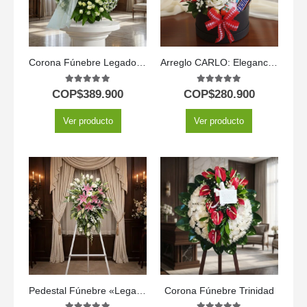
Corona Fúnebre Legado Jacob: Flores para un Último Adiós 🕊️
Arreglo CARLO: Elegancia en Rosas con Vino y Chocolates 🍷
5.00
out of 5
5.00
out of 5
COP$
389.900
COP$
280.900
Ver producto
Ver producto
Pedestal Fúnebre «Legado Eterno» para Marcelo 🕊️
Corona Fúnebre Trinidad