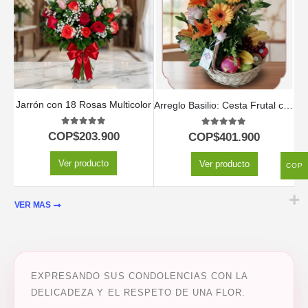
Jarrón con 18 Rosas Multicolor
Arreglo Basilio: Cesta Frutal con Delicadas Rosas y Lirios 🌿
5.00
out of 5
5.00
out of 5
COP$
203.900
COP$
401.900
Ver producto
Ver producto
COP
VER MAS
EXPRESANDO SUS CONDOLENCIAS CON LA
DELICADEZA Y EL RESPETO DE UNA FLOR.