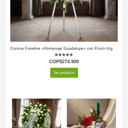
Corona Fúnebre «Homenaje Guadalupe» con Envío Urgente 🕊️
5.00
out of 5
COP$
274.900
Ver producto