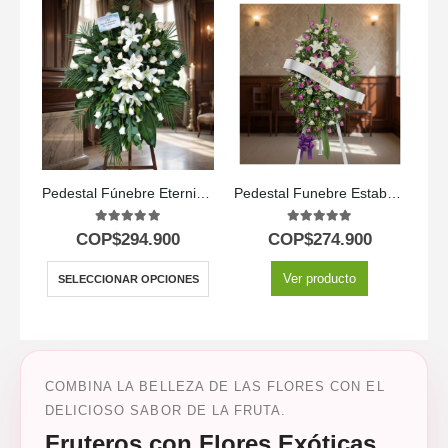
Pedestal Fúnebre Eternidad
Pedestal Funebre Estaban 🕊️
5.00
out of 5
5.00
out of 5
COP$
294.900
COP$
274.900
Ver producto
SELECCIONAR OPCIONES
COMBINA LA BELLEZA DE LAS FLORES CON EL
DELICIOSO SABOR DE LA FRUTA.
Fruteros con Flores Exóticas