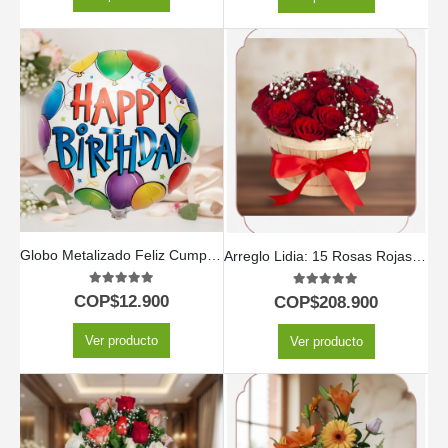
Globo Metalizado Feliz Cumpleaños
Arreglo Lidia: 15 Rosas Rojas Premium en Balde Rústico 🌹
5.00
out of 5
5.00
out of 5
COP$
12.900
COP$
208.900
Ver producto
Ver producto