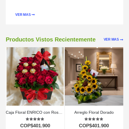
VER MAS
Productos Vistos Recientemente
VER MAS
Caja Floral ENRICO con Rosas, Vino y Chocolates 🍷
Arreglo Floral Dorado
5.00
out of 5
5.00
out of 5
COP$
401.900
COP$
401.900