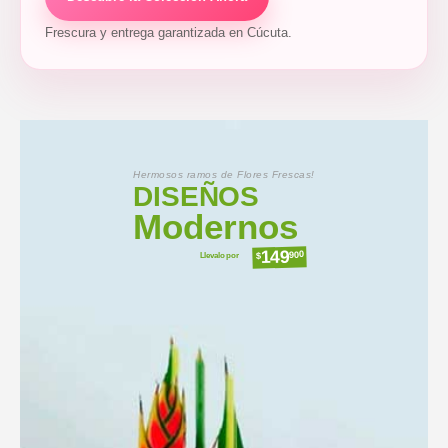
Frescura y entrega garantizada en Cúcuta.
Hermosos ramos de Flores Frescas!
DISEÑOS
Modernos
149
Llevalo por
900
$