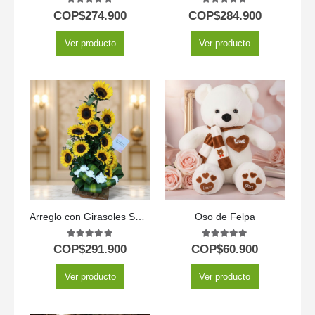
5.00
out of 5
5.00
out of 5
COP$
274.900
COP$
284.900
Ver producto
Ver producto
Arreglo con Girasoles Sunna
Oso de Felpa
5.00
out of 5
5.00
out of 5
COP$
291.900
COP$
60.900
Ver producto
Ver producto