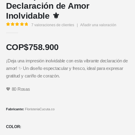
Declaración de Amor
Inolvidable ⚜️
7
valoraciones de clientes
|
Añadir una valoración
5.00
out of 5
COP$
758.900
¡Deja una impresión inolvidable con esta vibrante declaración de
amor! ✨ Un diseño espectacular y fresco, ideal para expresar
gratitud y cariño de corazón.
💖 80 Rosas
Fabricante:
FloristeriaCucuta.co
COLOR