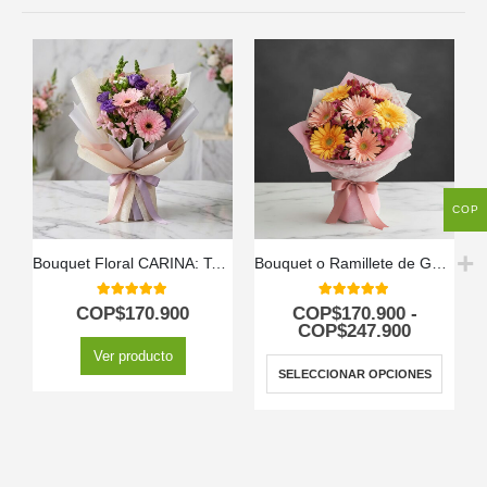
COP
Bouquet Floral CARINA: Ternura en Gerberas y Astromelias Rosadas 💖
Bouquet o Ramillete de Gerberas Multicolor
5.00
out of 5
5.00
out of 5
COP$
170.900
COP$
170.900
-
COP$
247.900
Ver producto
SELECCIONAR OPCIONES