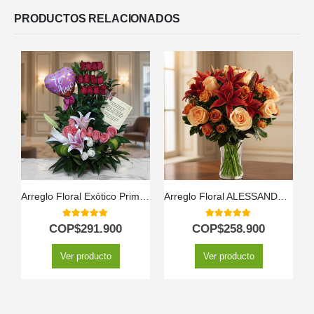
PRODUCTOS RELACIONADOS
Arreglo Floral Exótico Primaveral
Arreglo Floral ALESSANDRA con Rosas Naranjas y Lirios Frescos 🧡
5.00
out of 5
5.00
out of 5
COP$
291.900
COP$
258.900
Ver producto
Ver producto