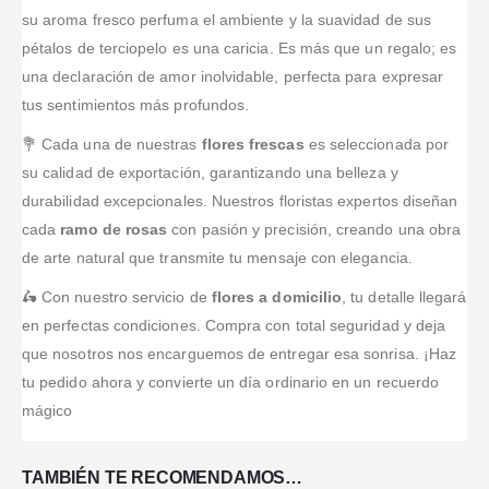
cumplimiento.
por la pagina
servicio
arreglo,
comprometida,
su aroma fresco perfuma el ambiente y la suavidad de sus
al 100
web de la
diferente y
con una
recomendados!!
pétalos de terciopelo es una caricia. Es más que un regalo; es
floristeria
creativo.
atención
Cuidaron
funciono
Quedé
una declaración de amor inolvidable, perfecta para expresar
eficaz, única.
cada detalle y
perfectamente.
felizzzzz!
Los mejores
tus sentimientos más profundos.
la verdad
Entrega sin
precios del
quedé
contratiempos.
💐 Cada una de nuestras
flores frescas
es seleccionada por
mercado y
fascinada con
La a
...Leer
comprometidos
su calidad de exportación, garantizando una belleza y
...Leer Más
Más
con su
durabilidad excepcionales. Nuestros floristas expertos diseñan
trabajo. La
cada
ramo de rosas
con pasión y precisión, creando una obra
calidad
de arte natural que transmite tu mensaje con elegancia.
de
...Leer Más
🛵 Con nuestro servicio de
flores a domicilio
, tu detalle llegará
en perfectas condiciones. Compra con total seguridad y deja
que nosotros nos encarguemos de entregar esa sonrisa. ¡Haz
tu pedido ahora y convierte un día ordinario en un recuerdo
mágico
TAMBIÉN TE RECOMENDAMOS…