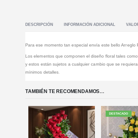
Valorado en
5
de 5
Quiero comentar además que las notificaciones via
Valorado en
5
de 5
email del estado de pedido son una invaluable ayuda a
Espectacular experiencia, pedí desde España el regalo
la satisfacción del cliente.
de cumpleaños para mi sobrina y fue sencillamente
DESCRIPCIÓN
INFORMACIÓN ADICIONAL
VALOR
FENOMENAL! Siempre me mantuvieron al tanto de
...Leer Más
Para ese momento tan especial envía este bello Arreglo 
Los elementos que componen el diseño floral tales como, b
y estos están sujetos a cualquier cambio que se requier
mínimos detalles.
TAMBIÉN TE RECOMENDAMOS…
DESTACADO