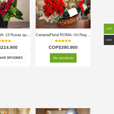
COP
Arreglo GIANNA: 13 Rosas que Simbolizan Amor y Pasión 🌹
CanastaFloral ROMA: Un Regalo Inolvidable con Vino y Chocolates. 🎁
USD
0
out of 5
5.00
out of 5
$
214.900
COP$
390.900
C
Ver producto
NAR OPCIONES