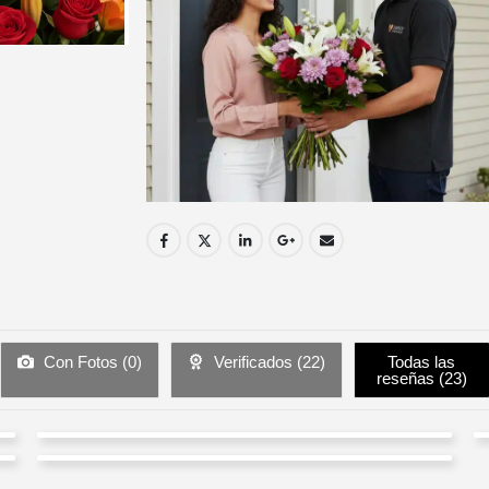
Con Fotos (
0
)
Verificados (
22
)
Todas las
reseñas (
23
)
Mita Luppi
Henry Martinez Garzon