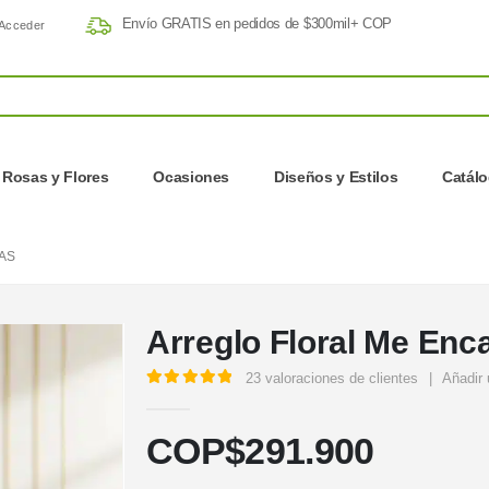
Envío GRATIS en pedidos de $300mil+ COP
Acceder
Rosas y Flores
Ocasiones
Diseños y Estilos
Catál
AS
Arreglo Floral Me Enc
23
valoraciones de clientes
|
Añadir 
5.00
out of 5
COP$
291.900