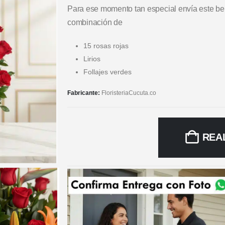
Para ese momento tan especial envía este bel
combinación de
15 rosas rojas
Lirios
Follajes verdes
Fabricante:
FloristeriaCucuta.co
REA