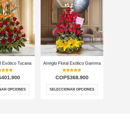
al Exótico Tucana
Arreglo Floral Exótico Gamma
0
out of 5
5.00
out of 5
$
401.900
COP$
368.900
C
NAR OPCIONES
SELECCIONAR OPCIONES
SELEC