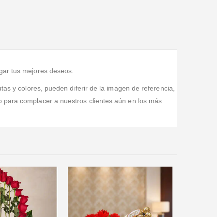
Valorado en
5
de 5
Excelente el servicio. Ayer pedí la entrega de un ramo
para mi mamá y esta mañana le llegaron hermosas. 😊
egar tus mejores deseos.
tas y colores, pueden diferir de la imagen de referencia,
o para complacer a nuestros clientes aún en los más