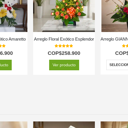
ótico Amaretto
Arreglo Floral Exótico Esplendor
 of 5
5.00
out of 5
5.0
6.900
COP$
258.900
COP
ducto
Ver producto
SELECCIO