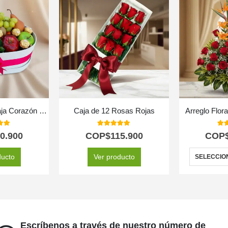
Arreglo AMOS: Caja Corazón de Rosas con Frutas y Ferrero 💝
Caja de 12 Rosas Rojas
Arreglo Flor
 of 5
5.00
out of 5
5.0
0.900
COP$
115.900
COP
ducto
Ver producto
SELECCIO
Escríbenos a través de nuestro número de