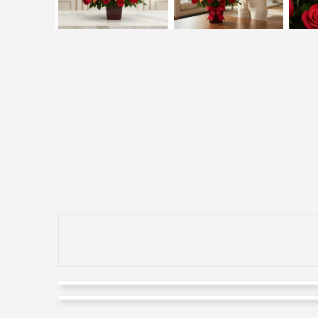
munay hostel
George Wettern.