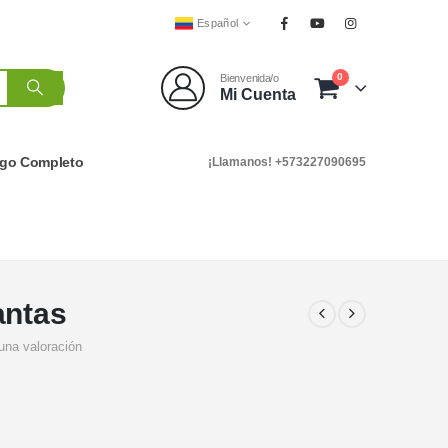
Español
0
Bienvenida/o
Mi Cuenta
ogo Completo
¡Llamanos! +573227090695
antas
una valoración