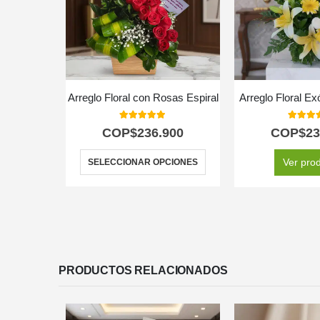
Arreglo Floral con Rosas Espiral
Arreglo Floral Ex
5.00
out of 5
5.00
out
COP$
236.900
COP$
23
Ver pro
SELECCIONAR OPCIONES
PRODUCTOS RELACIONADOS