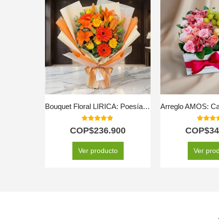
Bouquet Floral LIRICA: Poesía en Lirios Naranja y Rosas Amarillas 📜
5.00
out of 5
5.00
out
COP$
236.900
COP$
34
Ver producto
Ver pro