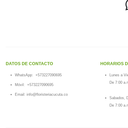
DATOS DE CONTACTO
HORARIOS D
WhatsApp:
+573227090695
Lunes a Vi
De 7:00 a.
Móvil:
+573227090695
Email:
info@floristeriacucuta.co
Sabados, D
De 7:00 a.