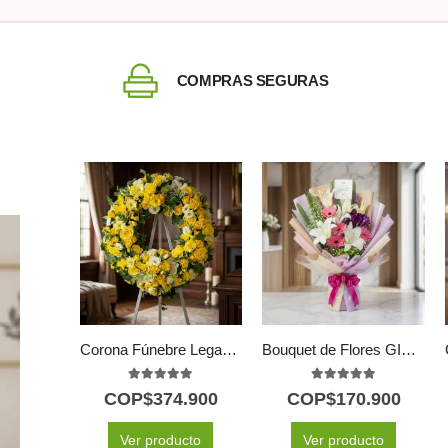
COMPRAS SEGURAS
Corona Fúnebre Legado de Paz para Benjamin 🕊️
Bouquet de Flores GIA: Armonía de Gerberas Rosadas, Lirios y Flores Moradas 🕊️
5.00
out of 5
5.00
out of 5
COP$
374.900
COP$
170.900
Ver producto
Ver producto