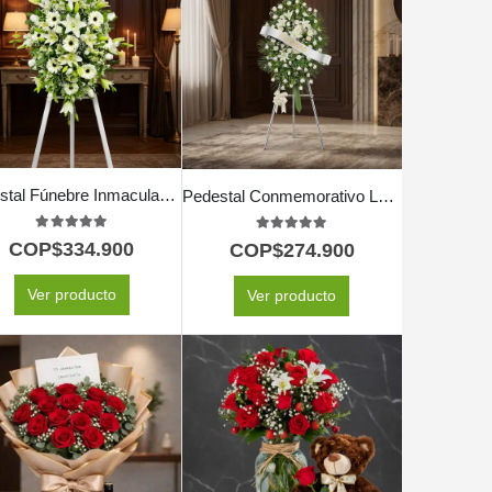
Pedestal Fúnebre Inmaculada: Un Solemne Homenaje Floral 🕊️
Pedestal Conmemorativo Legado de Marcos 🕊️
5.00
out of 5
5.00
out of 5
COP$
334.900
COP$
274.900
Ver producto
Ver producto