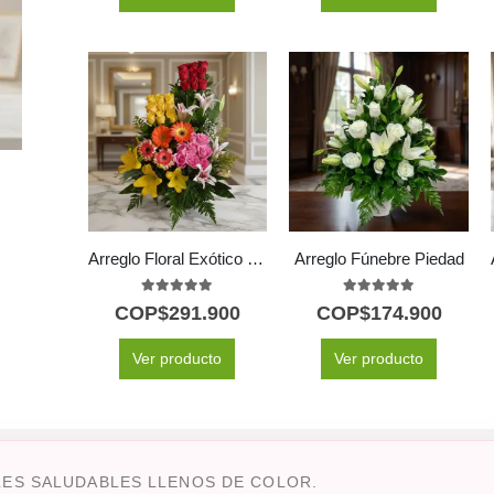
Arreglo Floral Exótico Paraíso
Arreglo Fúnebre Piedad
5.00
out of 5
5.00
out of 5
COP$
291.900
COP$
174.900
Ver producto
Ver producto
LES SALUDABLES LLENOS DE COLOR.