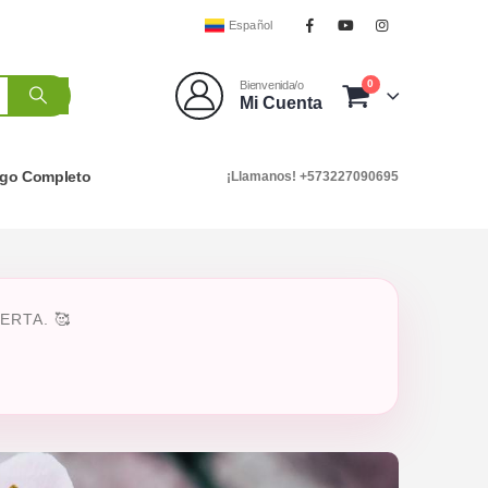
Español
0
Bienvenida/o
Mi Cuenta
ogo Completo
¡Llamanos! +573227090695
RTA. 🥰