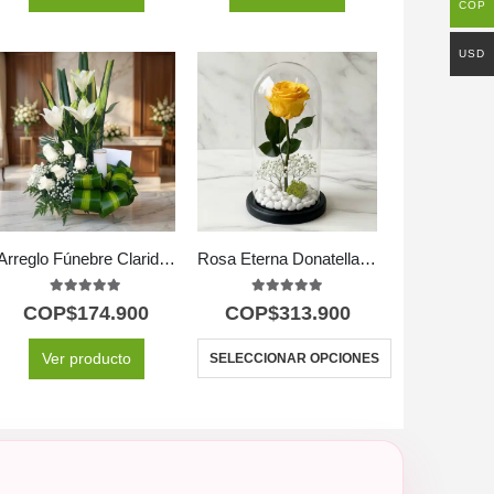
COP
USD
Arreglo Fúnebre Claridad
Rosa Eterna Donatella: Belleza Inmortal en Domo de Cristal 🌹
5.00
out of 5
5.00
out of 5
COP$
174.900
COP$
313.900
Ver producto
SELECCIONAR OPCIONES