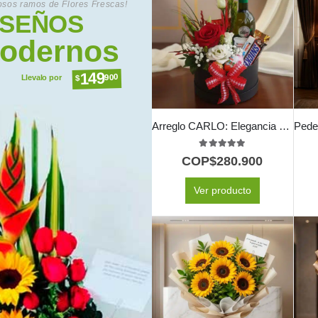
sos ramos de Flores Frescas!
ISEÑOS
odernos
149
900
$
Llevalo por
Arreglo CARLO: Elegancia en Rosas con Vino y Chocolates 🍷
5.00
out of 5
COP$
280.900
Ver producto