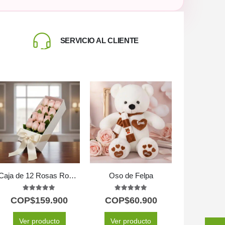
SERVICIO AL CLIENTE
Caja de 12 Rosas Rosadas
Oso de Felpa
5.00
out of 5
5.00
out of 5
COP$
159.900
COP$
60.900
Ver producto
Ver producto