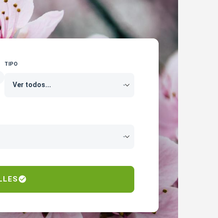
TIPO
LLES