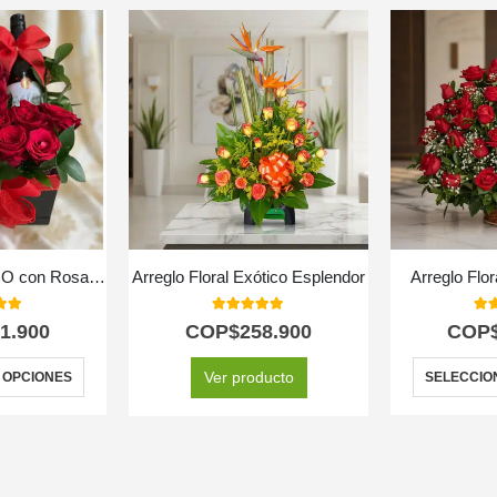
Caja Floral ENRICO con Rosas, Vino y Chocolates 🍷
Arreglo Floral Exótico Esplendor
Arreglo Flo
 of 5
5.00
out of 5
5.0
1.900
COP$
258.900
COP
Ver producto
 OPCIONES
SELECCIO