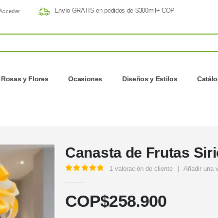
Envío GRATIS en pedidos de $300mil+ COP
Acceder
Rosas y Flores
Ocasiones
Diseños y Estilos
Catál
Canasta de Frutas Siri
1
valoración de cliente
|
Añadir una 
5.00
out of 5
COP$
258.900