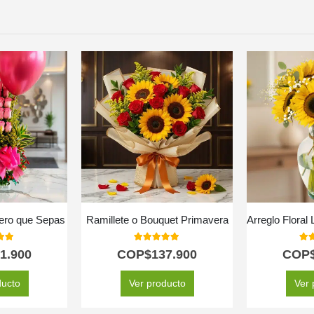
iero que Sepas
Ramillete o Bouquet Primavera
 of 5
5.00
out of 5
5.0
1.900
COP$
137.900
COP
ducto
Ver producto
Ver 