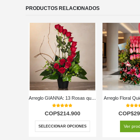
PRODUCTOS RELACIONADOS
Arreglo GIANNA: 13 Rosas que Simbolizan Amor y Pasión 🌹
Arreglo Floral Qu
5.00
out of 5
5.00
out
COP$
214.900
COP$
29
Ver pro
SELECCIONAR OPCIONES