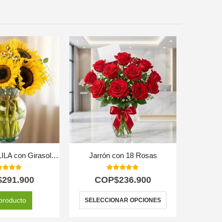
-34%
Arreglo Floral LILA con Girasoles: Un Regalo Radiante de Amor y Gratitud 🌻
Jarrón con 18 Rosas
0
out of 5
5.00
out of 5
$
291.900
COP$
236.900
COP$
390.
producto
SELECCIONAR OPCIONES