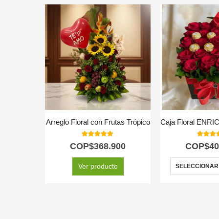
Arreglo Floral con Frutas Trópico
5.00
out of 5
5.00
out
COP$
368.900
COP$
40
Ver producto
SELECCIONAR