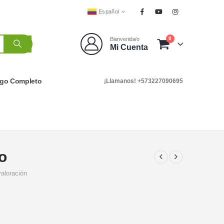
Español
0
Bienvenida/o
Mi Cuenta
ogo Completo
¡Llamanos! +573227090695
o
valoración