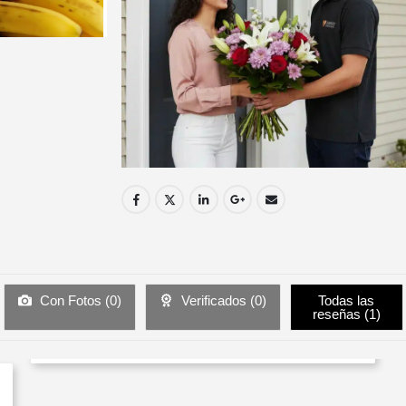
Con Fotos (
0
)
Verificados (
0
)
Todas las
reseñas (
1
)