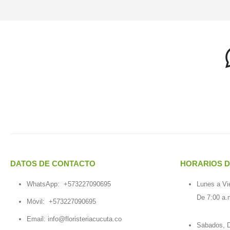
DATOS DE CONTACTO
HORARIOS D
WhatsApp:
+573227090695
Lunes a Vi
De 7:00 a.
Móvil:
+573227090695
Email:
info@floristeriacucuta.co
Sabados, D