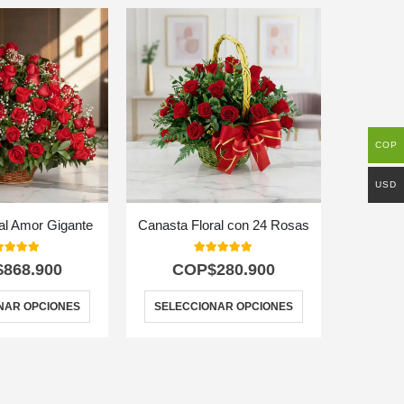
COP
USD
ral Amor Gigante
Canasta Floral con 24 Rosas
Caja de
0
out of 5
5.00
out of 5
$
868.900
COP$
280.900
C
NAR OPCIONES
SELECCIONAR OPCIONES