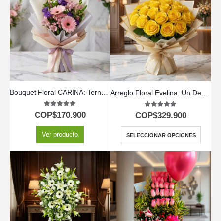
Bouquet Floral CARINA: Ternura en Gerberas y Astromelias Rosadas 💖
Arreglo Floral Evelina: Un Destello de Sol con 24 Rosas ✨
5.00
out of 5
5.00
out of 5
COP$
170.900
COP$
329.900
Ver producto
SELECCIONAR OPCIONES