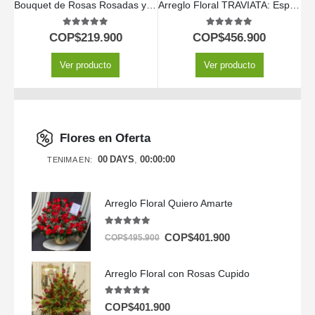
Bouquet de Rosas Rosadas y Blancas LARAINA | Arreglo Primaveral 🕊️
Arreglo Floral TRAVIATA: Espectacular Ramo de 60 Rosas Fucsia y Rosadas 💝
5.00
out of 5
5.00
out of 5
COP$
219.900
COP$
456.900
Ver producto
Ver producto
Flores en Oferta
00
DAYS
00
:
00
:
00
TENIMA EN:
Arreglo Floral Quiero Amarte
5.00
out of 5
COP$
401.900
COP$
495.900
Arreglo Floral con Rosas Cupido
5.00
out of 5
COP$
401.900