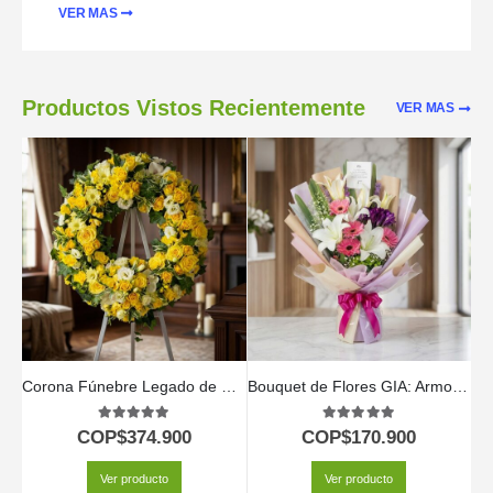
VER MAS
Productos Vistos Recientemente
VER MAS
Corona Fúnebre Legado de Paz para Benjamin 🕊️
Bouquet de Flores GIA: Armonía de Gerberas Rosadas, Lirios y Flores Moradas 🕊️
5.00
out of 5
5.00
out of 5
COP$
374.900
COP$
170.900
Ver producto
Ver producto