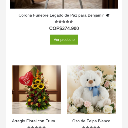
Corona Fúnebre Legado de Paz para Benjamin 🕊️
5.00
out of 5
COP$
374.900
Ver producto
Arreglo Floral con Frutas Trópico
Oso de Felpa Blanco