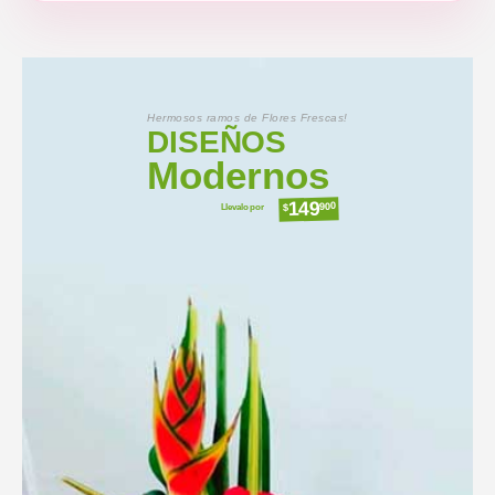
Hermosos ramos de Flores Frescas!
DISEÑOS
Modernos
149
Llevalo por
900
$