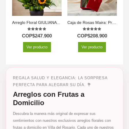
Arreglo Floral GIULIANA con Girasoles Radiantes 🌻
Caja de Rosas Maira: Premium con 12 Rosas de Exportación 🌹
5.00
out of 5
5.00
out of 5
COP$
247.900
COP$
208.900
Ver producto
Ver producto
REGALA SALUD Y ELEGANCIA: LA SORPRESA
PERFECTA PARA ALEGRAR SU DÍA. 💐
Arreglos con Frutas a
Domicilio
Descubra la manera más original de expresar sus
sentimientos con nuestros exclusivos arreglos florales con
frutas a domicilio en Villa del Rosario. Cada uno de nuestros