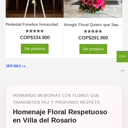
Pedestal Fúnebre Inmaculada: Un Solemne Homenaje Floral 🕊️
Arreglo Floral Quiero que Sepas
5.00
out of 5
5.00
out of 5
COP$
334.900
COP$
291.900
Ver producto
Ver producto
COP
VER MAS
HONRANDO MEMORIAS CON FLORES QUE
TRANSMITEN PAZ Y PROFUNDO RESPETO.
Homenaje Floral Respetuoso
en Villa del Rosario