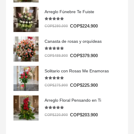
Arreglo Fúnebre Te Fuiste
5.00
out of 5
COP$
224.900
COP$
280.000
Canasta de rosas y orquídeas
5.00
out of 5
COP$
379.900
COP$
489.900
Solitario con Rosas Me Enamoras
5.00
out of 5
COP$
225.900
COP$
275.900
Arreglo Floral Pensando en Ti
5.00
out of 5
COP$
203.900
COP$
220.900