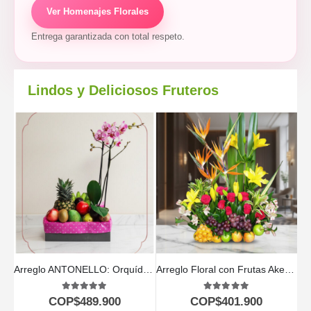
Ver Homenajes Florales
Entrega garantizada con total respeto.
Lindos y Deliciosos Fruteros
Arreglo ANTONELLO: Orquídea Phalaenopsis y Frutas Selectas 🌿
Arreglo Floral con Frutas Akebia
5.00
out of 5
5.00
out of 5
COP$
489.900
COP$
401.900