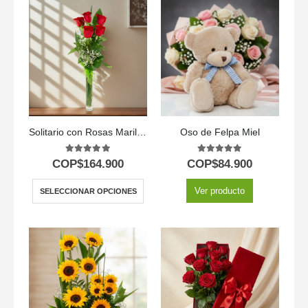
Solitario con Rosas Marilyn
Oso de Felpa Miel
5.00
out of 5
5.00
out of 5
COP$
164.900
COP$
84.900
Ver producto
SELECCIONAR OPCIONES