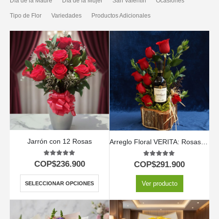
Día de la Madre
Día de la Mujer
San Valentín
Ocasiones
Tipo de Flor
Variedades
Productos Adicionales
Jarrón con 12 Rosas
Arreglo Floral VERITA: Rosas Rojas y Vino para un Regalo Apasionado 🌹
5.00
out of 5
5.00
out of 5
COP$
236.900
COP$
291.900
Ver producto
SELECCIONAR OPCIONES