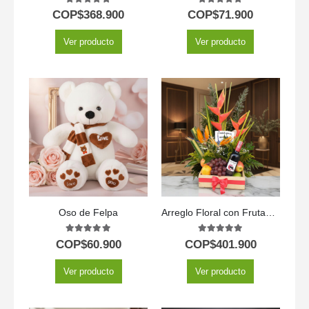
5.00
out of 5
5.00
out of 5
COP$
368.900
COP$
71.900
Ver producto
Ver producto
Oso de Felpa
Arreglo Floral con Frutas Platonia
5.00
out of 5
5.00
out of 5
COP$
60.900
COP$
401.900
Ver producto
Ver producto