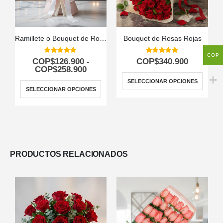
Ramillete o Bouquet de Rosas Multicolor
Bouquet de Rosas Rojas
COP
5.00
out of 5
5.00
out of 5
COP$
126.900
-
COP$
340.900
COP$
258.900
SELECCIONAR OPCIONES
SELECCIONAR OPCIONES
PRODUCTOS RELACIONADOS