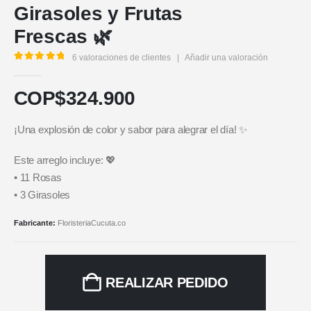
Girasoles y Frutas
Frescas 🌿
6
valoraciones de clientes
|
Añadir una valoración
5.00
out of 5
COP$
324.900
¡Una explosión de color y sabor para alegrar el día! ✨
Este arreglo incluye: 💖
• 11 Rosas
• 3 Girasoles
Fabricante:
FloristeriaCucuta.co
REALIZAR PEDIDO