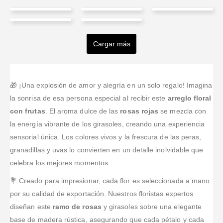
Julian H
Gustavo
Namaste
FABIO H
Andres
Castaño
A Montero
Sumerce
BELLO M
Abusaid
Mahecha
O
Cargar más
Valorado en
5
de 
Excelente
Valorado en
5
de 5
Valorado en
5
de 5
Valorado en
5
de 5
Valorado en
5
de 5
Excelente
Excelente
atención. El
Muy buenos!
Excelente
servicio, mi
servicio tanto
producto es
Me
servicio y
novia le trajo
para escoger
hermoso.
respondieron
calidad de sus
🎁 ¡Una explosión de amor y alegría en un solo regalo! Imagina
un arreglo a
el producto,
rápido y pude
productos!
la sonrisa de esa persona especial al recibir este
arreglo floral
mi mamá y
como para
cuadrar un
Súper
con frutas
. El aroma dulce de las
rosas rojas
se mezcla con
todo salió
entregarlo y la
envío el
recomendables,
la energía vibrante de los girasoles, creando una experiencia
perfecto!
pagina web
mismo día.
siempre
esta muy bn
sensorial única. Los colores vivos y la frescura de las peras,
entregan en
desarrollada,
tiempo y
granadillas y uvas lo convierten en un detalle inolvidable que
su interfaz es
forma.
celebra los mejores momentos.
agradable y
Calidad y
agil
precio!!
💐 Creado para impresionar, cada flor es seleccionada a mano
por su calidad de exportación. Nuestros floristas expertos
diseñan este
ramo de rosas
y girasoles sobre una elegante
base de madera rústica, asegurando que cada pétalo y cada