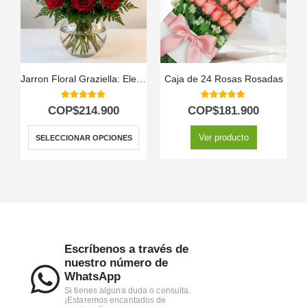
Jarron Floral Graziella: Elegancia en 12 Rosas Seleccionadas 🌹
Caja de 24 Rosas Rosadas
5.00
out of 5
5.00
out of 5
COP$
214.900
COP$
181.900
Ver producto
SELECCIONAR OPCIONES
Escríbenos a través de
nuestro número de
WhatsApp
Si tienes alguna duda o consulta.
¡Estaremos encantados de