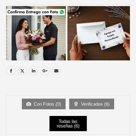
Con Fotos (
0
)
Verificados (
6
)
Todas las
reseñas (
6
)