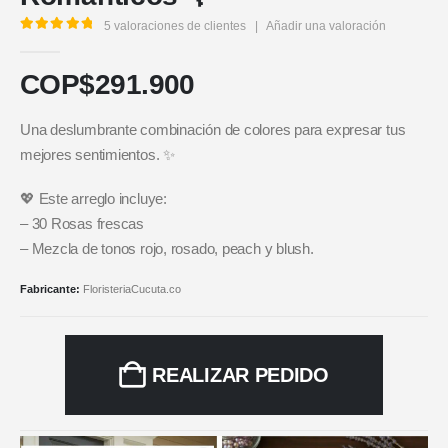
5
valoraciones de clientes
|
Añadir una valoración
5.00
out of 5
COP$
291.900
Una deslumbrante combinación de colores para expresar tus
mejores sentimientos. ✨
💖 Este arreglo incluye:
– 30 Rosas frescas
– Mezcla de tonos rojo, rosado, peach y blush.
Fabricante:
FloristeriaCucuta.co
REALIZAR PEDIDO