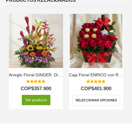
PRODUCTOS RELACIONADOS
Arreglo Floral GINGER: Diseño Exótico con Orquídea Hawaiana 🌿
Caja Floral ENRICO con Rosas, Vino y Chocolates 🍷
A
5.00
out of 5
5.00
out of 5
COP$
357.900
COP$
401.900
Ver producto
SELECCIONAR OPCIONES