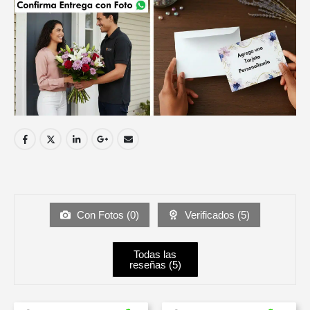
Con Fotos (
0
)
Verificados (
5
)
Todas las
reseñas (
5
)