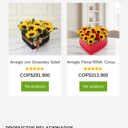
Arreglo con Girasoles Soleil
Arreglo Floral RINA: Corazón de Girasoles y Rosas Rojas 🌹
5.00
out of 5
5.00
out of 5
COP$
291.900
COP$
313.900
Ver producto
Ver producto