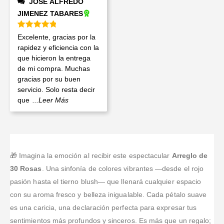
JOSE ALFREDO
JIMENEZ TABARES
Valorado en
5
de 5
Excelente, gracias por la
rapidez y eficiencia con la
que hicieron la entrega
de mi compra. Muchas
gracias por su buen
servicio. Solo resta decir
que
...Leer Más
🎁 Imagina la emoción al recibir este espectacular
Arreglo de
30 Rosas
. Una sinfonía de colores vibrantes —desde el rojo
pasión hasta el tierno blush— que llenará cualquier espacio
con su aroma fresco y belleza inigualable. Cada pétalo suave
es una caricia, una declaración perfecta para expresar tus
sentimientos más profundos y sinceros. Es más que un regalo;