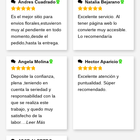
Andres Cuadrado
Natalia Bejarano
Valorado en
5
de 5
Valorado en
5
de 5
Es el mejor sitio para
Excelente servicio. Al
envios florales,estuvieron
tener página web lo
muy al pendiente en todo
convierte muy accesible.
momento,desde el
Lo recomendaría
pedido,hasta la entrega.
Angela Molina
Hector Aparicio
Valorado en
5
de 5
Valorado en
5
de 5
Deposite la confianza,
Excelente atención y
plena ,teniendo en
puntualidad. Súper
cuenta la seriedad y
recomendado.
responsabilidad con la
que se realiza este
trabajo, y quedo muy
satisfecho de la
labor.
...Leer Más