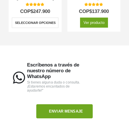
5.00
out of 5
5.00
out of 5
COP$
247.900
COP$
137.900
Ver producto
SELECCIONAR OPCIONES
Escríbenos a través de
nuestro número de
WhatsApp
Si tienes alguna duda o consulta.
¡Estaremos encantados de
ayudarte!"
ENVIAR MENSAJE