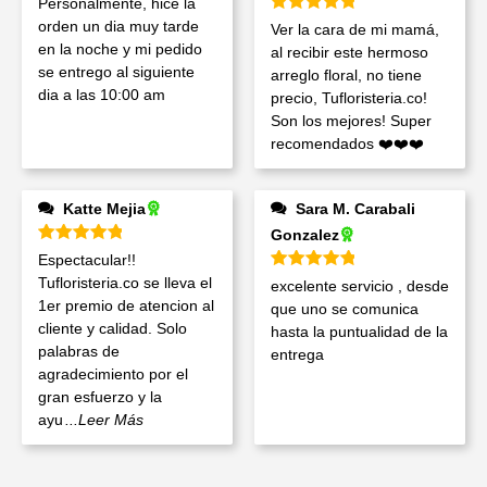
Personalmente, hice la
Valorado en
5
de 5
orden un dia muy tarde
Ver la cara de mi mamá,
en la noche y mi pedido
al recibir este hermoso
se entrego al siguiente
arreglo floral, no tiene
dia a las 10:00 am
precio, Tufloristeria.co!
Son los mejores! Super
recomendados ❤️❤️❤️
Katte Mejia
Sara M. Carabali
Gonzalez
Valorado en
5
de 5
Espectacular!!
Valorado en
5
de 5
Tufloristeria.co se lleva el
excelente servicio , desde
1er premio de atencion al
que uno se comunica
cliente y calidad. Solo
hasta la puntualidad de la
palabras de
entrega
agradecimiento por el
gran esfuerzo y la
ayu
...Leer Más