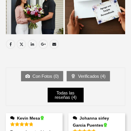
Con Fotos (
0
)
Verificados (
4
)
Todas las
reseñas (
4
)
Kevin Mesa
Johanna sirley
Garcia Puentes
Valorado en
5
de 5