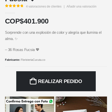
4
valoraciones de clientes
|
Añadir una valoración
5.00
out of 5
COP$
401.900
Sorprende con una explosión de color y alegría que ilumina el
alma. ✨
– 36 Rosas Fucsia 💖
Fabricante:
FloristeriaCucuta.co
REALIZAR PEDIDO