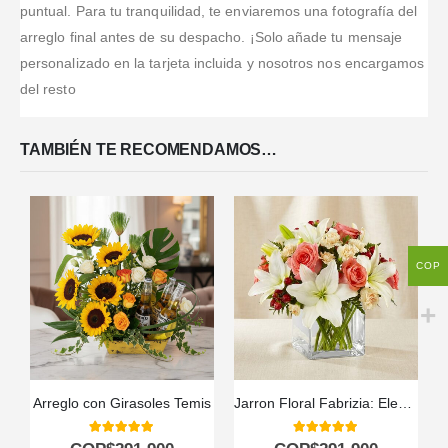
puntual. Para tu tranquilidad, te enviaremos una fotografía del
arreglo final antes de su despacho. ¡Solo añade tu mensaje
personalizado en la tarjeta incluida y nosotros nos encargamos
del resto
TAMBIÉN TE RECOMENDAMOS…
COP
Arreglo con Girasoles Temis
Jarron Floral Fabrizia: Elegancia en Rosas Rosadas y Lirios 🤍
5.00
out of 5
5.00
out of 5