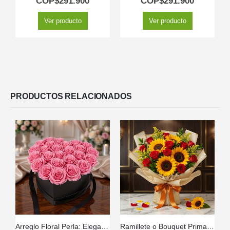
COP$
291.900
COP$
291.900
Ver producto
Ver producto
PRODUCTOS RELACIONADOS
Arreglo Floral Perla: Elegancia en Caja Corazón con Rosas 💝
Ramillete o Bouquet Primavera