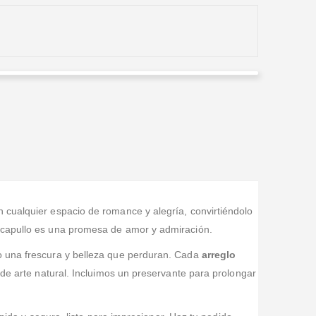
Leonardo Garzón Rayo
Valorado en
5
de 5
Un muy buen servicio, facilidad para comunicarse,
gran variedad de estilo de ramos y muchas formas y
entidades como pagar, precios favorables
an cualquier espacio de romance y alegría, convirtiéndolo
a capullo es una promesa de amor y admiración.
do una frescura y belleza que perduran. Cada
arreglo
de arte natural. Incluimos un preservante para prolongar