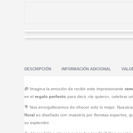
Ricardo Roman
Mark Gutierrez Espinoza
Valorado en
5
de 5
El producto cumplió con las especificaciones y el
Valorado en
5
de 5
servicio muy cumplido. Muy recomendado!!!
La entrega fue perfecta, se esforzaron por ayudarme
con un adicional que pedí. Muy amables, y todo salio
DESCRIPCIÓN
INFORMACIÓN ADICIONAL
VALOR
perfecto
🎁 Imagina la emoción de recibir este impresionante
ram
en el
regalo perfecto
para decir «te quiero», celebrar 
💐 Nos enorgullecemos de ofrecer solo lo mejor. Nuestra
floral
es diseñado con maestría por floristas expertos, q
su esplendor.