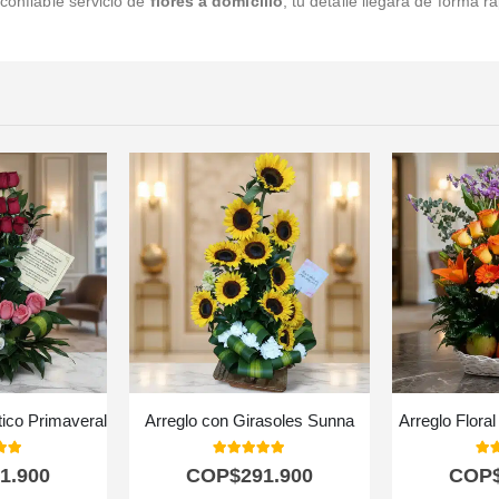
 confiable servicio de
flores a domicilio
, tu detalle llegará de forma r
tico Primaveral
Arreglo con Girasoles Sunna
Arreglo Flora
 of 5
5.00
out of 5
5.0
1.900
COP$
291.900
COP