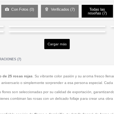
Con Fotos (
0
)
Verificados (
7
)
Todas las
reseñas (
7
)
Patricia Briceño
JAVIER CALDERON
Valorado en
5
de 5
Arreglos hermosos
Cargar más
Valorado en
5
de 5
Excelente, las mejores flores y los mejores precios
ACIONES (7)
o de 25 rosas rojas
. Su vibrante color pasión y su aroma fresco llen
un aniversario o simplemente sorprender a esa persona especial. Cad
s flores son seleccionadas por su calidad de exportación, garantizan
uienes combinan las rosas con un delicado follaje para crear una obra 