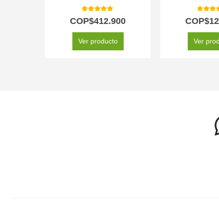
5.00
out of 5
5.00
out
COP$
412.900
COP$
12
Ver producto
Ver pro