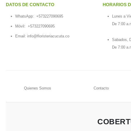
DATOS DE CONTACTO
HORARIOS D
WhatsApp:
+573227090695
Lunes a Vi
De 7:00 a.
Móvil:
+573227090695
Email:
info@floristeriacucuta.co
Sabados, D
De 7:00 a.
Quienes Somos
Contacto
COBERT