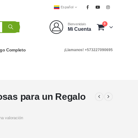
Español
0
Bienvenida/o
Mi Cuenta
ogo Completo
¡Llamanos! +573227090695
osas para un Regalo
na valoración