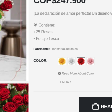
COP$
247.900
¡La declaración de amor perfecta! Un diseño v
💖 Contiene:
• 25 Rosas
• Follaje fresco
Fabricante:
FloristeriaCucuta.co
COLOR
Read More About
Color
LIMPIAR
REA