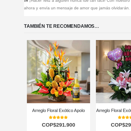
🛵 ¡Hacer feliz a alguien nunca fue tan fácil! Con nuestro
ahora y envía un mensaje de amor que jamás olvidarán.
TAMBIÉN TE RECOMENDAMOS…
Arreglo Floral Exótico Apolo
Arreglo Floral Exó
5.00
out of 5
5.00
out
COP$
291.900
COP$
29