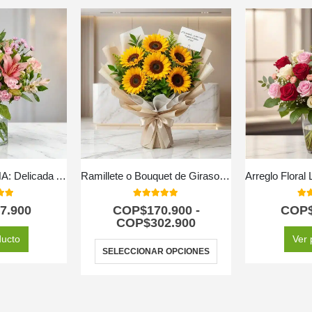
Arreglo Floral ANNA: Delicada Armonía en Rosas y Lirios 🌸
Ramillete o Bouquet de Girasoles
 of 5
5.00
out of 5
5.0
7.900
COP$
170.900
-
COP
COP$
302.900
ducto
Ver 
SELECCIONAR OPCIONES