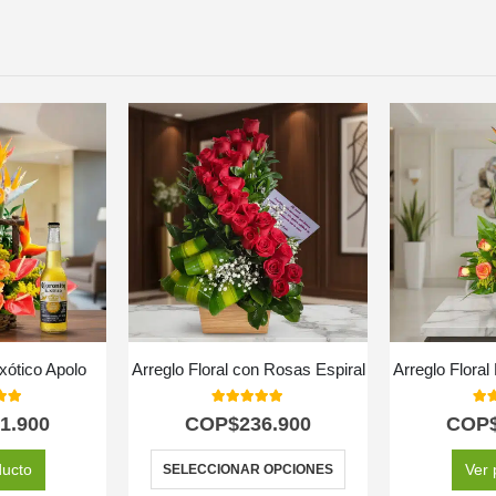
Exótico Apolo
Arreglo Floral con Rosas Espiral
Arreglo Floral
 of 5
5.00
out of 5
5.0
1.900
COP$
236.900
COP
ducto
Ver 
SELECCIONAR OPCIONES