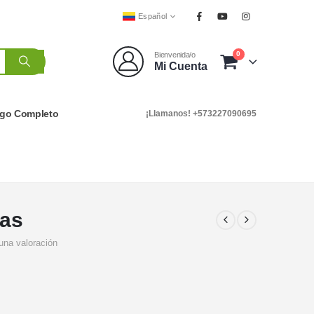
Español
0
Bienvenida/o
Mi Cuenta
ogo Completo
¡Llamanos! +573227090695
jas
una valoración