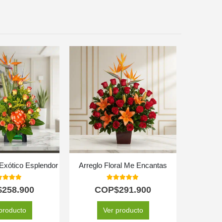
 Exótico Esplendor
Arreglo Floral Me Encantas
0
out of 5
5.00
out of 5
$
258.900
COP$
291.900
C
producto
Ver producto