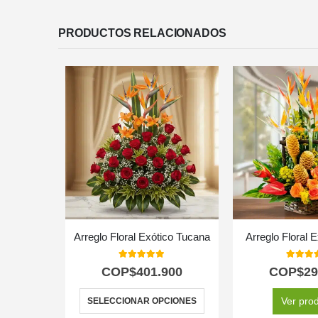
PRODUCTOS RELACIONADOS
Arreglo Floral Exótico Tucana
Arreglo Floral 
5.00
out of 5
5.00
out
COP$
401.900
COP$
29
Ver pro
SELECCIONAR OPCIONES