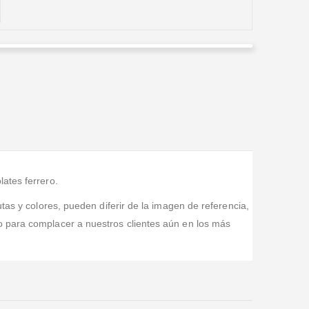
Julián David Camargo Flórez
Valorado en
5
de 5
Espectacular el Ramo! Inmenso, flores exóticas
frescas. Muy buen precio y cumplidos en el domicilio.
Muy recomendable
ates ferrero.
tas y colores, pueden diferir de la imagen de referencia,
o para complacer a nuestros clientes aún en los más