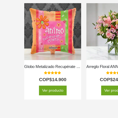
Globo Metalizado Recupérate Pronto
5.00
out of 5
5.00
out
COP$
14.900
COP$
24
Ver producto
Ver pro