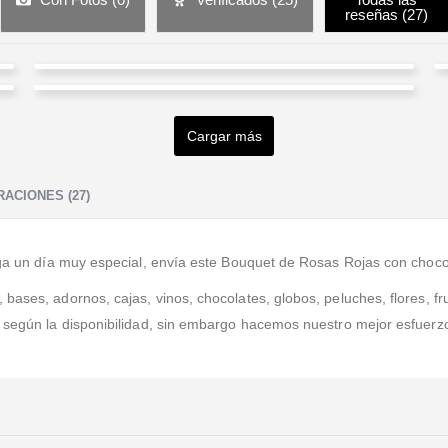
reseñas (
27
)
Ariana Rodríguez
Paulina Orozco
Valorado en
5
de 5
Buen servicio y muy facil de usar la pagina web. Las
Cargar más
Valorado en
5
de 5
flores llegaron a tiempo y son muy bellas y de buena
calidad.
ACIONES (27)
nga un día muy especial, envía este Bouquet de Rosas Rojas con chocol
ases, adornos, cajas, vinos, chocolates, globos, peluches, flores, fru
a según la disponibilidad, sin embargo hacemos nuestro mejor esfuerz