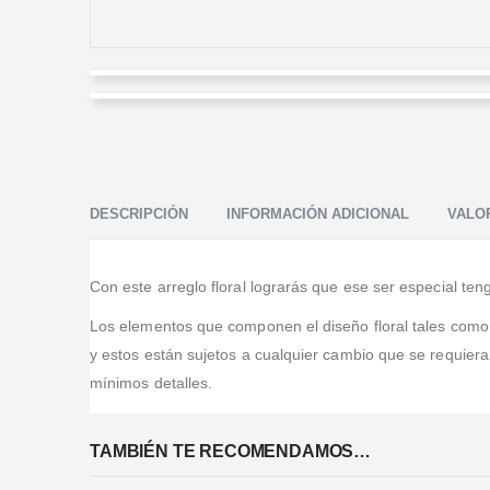
ALEJANDRA TRASLAVINA
Maria Lozano Jaramillo
Valorado en
5
de 5
The flower shop secret weapon has a name : Allison !
Valorado en
5
de 5
Amazing services and the quality of the arrregnment
Excelente servicio y diseño
and flowers is top notch.
DESCRIPCIÓN
INFORMACIÓN ADICIONAL
VALOR
Con este arreglo floral lograrás que ese ser especial te
Los elementos que componen el diseño floral tales como, b
y estos están sujetos a cualquier cambio que se requier
mínimos detalles.
TAMBIÉN TE RECOMENDAMOS…