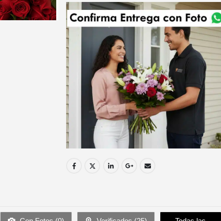
Con Fotos (
0
)
Verificados (
25
)
Todas las