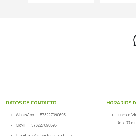
DATOS DE CONTACTO
HORARIOS D
WhatsApp:
+573227090695
Lunes a Vi
De 7:00 a.
Móvil:
+573227090695
Email:
info@floristeriacucuta.co