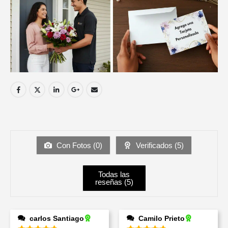
Con Fotos (
0
)
Verificados (
5
)
Todas las
reseñas (
5
)
carlos Santiago
Camilo Prieto