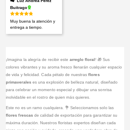
Luz Andrea Perez
Buitrago
Valorado en
5
de 5
Muy buena la atención y
entrega a tiempo.
¡Imagina la alegría de recibir este
arreglo floral
! 🎁 Sus
colores vibrantes y su aroma fresco llenarán cualquier espacio
de vida y felicidad. Cada pétalo de nuestras
flores
primaverales
es una explosión de belleza natural, diseñado
para celebrar un momento especial y dibujar una sonrisa
inolvidable en el rostro de quien más quieres.
Este no es un ramo cualquiera. 💐 Seleccionamos solo las
flores frescas
de calidad de exportación para garantizar su
máxima duración. Nuestros floristas expertos diseñan cada