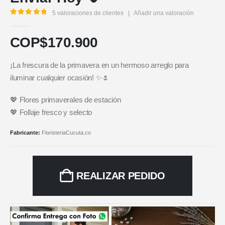
5
valoraciones de clientes
|
Añadir una valoración
5.00
out of 5
COP$
170.900
¡La frescura de la primavera en un hermoso arreglo para
iluminar cualquier ocasión! ✨🌷
💖 Flores primaverales de estación
💖 Follaje fresco y selecto
Fabricante:
FloristeriaCucuta.co
REALIZAR PEDIDO