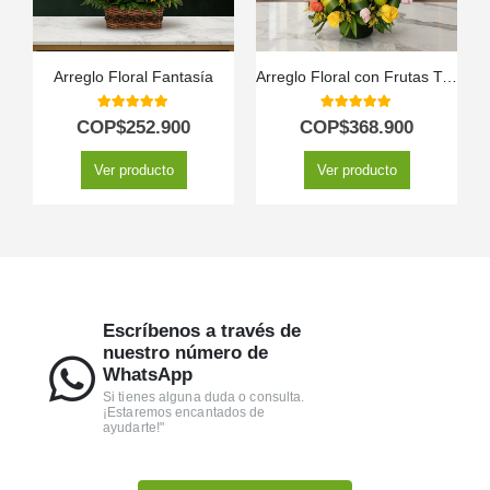
Arreglo Floral Fantasía
Arreglo Floral con Frutas Tropical
5.00
out of 5
5.00
out of 5
COP$
252.900
COP$
368.900
Ver producto
Ver producto
Escríbenos a través de
nuestro número de
WhatsApp
Si tienes alguna duda o consulta.
¡Estaremos encantados de
ayudarte!"