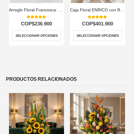
Arreglo Floral Francesca: 21 Rosas en Elegante Cilindro 🤍
Caja Floral ENRICO con Rosas, Vino y Chocolates 🍷
5.00
out of 5
5.00
out of 5
COP$
236.900
COP$
401.900
SELECCIONAR OPCIONES
SELECCIONAR OPCIONES
PRODUCTOS RELACIONADOS