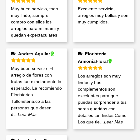
Valorado en
5
de 5
Valorado en
5
de 5
Muy buen servicio, todo
Excelente servicio,
muy lindo, siempre
arreglos muy bellos y son
compro con ellos los
muy cumplidos.
arreglos para mi mami y
quedan expectaculares
Andres Aguilar
Floristeria
ArmoníaFloral
Valorado en
5
de 5
Muy buen servicio. El
Valorado en
5
de 5
arreglo de flores con
Los arreglos son muy
frutas fue exactamente lo
lindos y Los
esperado. Le recomiendo
complementos son
Floristerias
excelentes para que
Tufloristeria.co a las
puedas sorprender a tus
personas que desen
seres queridos con
d
...Leer Más
detalles tan lindos Como
Los que tie
...Leer Más