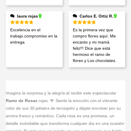
laura rojas
Carlos E. Ortiz R.
Valorado en
5
de 5
Valorado en
5
de 5
Excelencia en el
Es la primera vez que
trabajo.compromiso en la
compro flores aquí. Me
entrega
encanto y mi mamá
feliz!!! Dice que está
hermoso el ramo de
flores y Los chocolates.
Imagina la sorpresa y la alegría al recibir este espectacular
Ramo de Rosas
rojas. 🌹 Siente la emoción con el vibrante
color de sus 30 pétalos de terciopelo y déjate envolver por su
aroma fresco y romántico. Cada rosa es una promesa, un
detalle inolvidable que transforma cualquier día en una ocasión