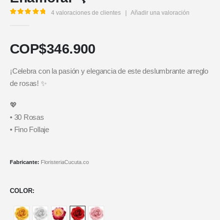
4
valoraciones de clientes
|
Añadir una valoración
5.00
out of 5
COP$
346.900
¡Celebra con la pasión y elegancia de este deslumbrante arreglo
de rosas! ✨
💖
• 30 Rosas
• Fino Follaje
Fabricante:
FloristeriaCucuta.co
COLOR