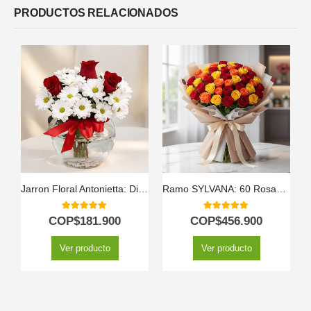
PRODUCTOS RELACIONADOS
Jarron Floral Antonietta: Diseño Exclusivo con Rosas Rojas a Domicilio ⚜️
Ramo SYLVANA: 60 Rosas Vibrantes en Tonos de Fuego 🌹
5.00
out of 5
5.00
out of 5
COP$
181.900
COP$
456.900
Ver producto
Ver producto