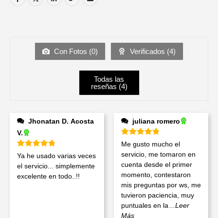
Con Fotos (
0
)
Verificados (
4
)
Todas las
reseñas (
4
)
Jhonatan D. Acosta
juliana romero
V.
Valorado en
5
de 5
Me gusto mucho el
Valorado en
5
de 5
servicio, me tomaron en
Ya he usado varias veces
cuenta desde el primer
el servicio... simplemente
momento, contestaron
excelente en todo..!!
mis preguntas por ws, me
tuvieron paciencia, muy
puntuales en la
...Leer
Más