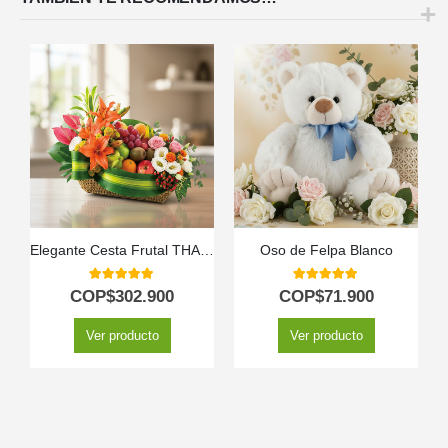
Elegante Cesta Frutal THALIA con Lirios y Anturios ⚜️
Oso de Felpa Blanco
5.00
out of 5
5.00
out of 5
COP$
302.900
COP$
71.900
Ver producto
Ver producto