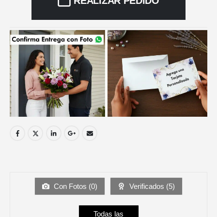
REALIZAR PEDIDO
Con Fotos (
0
)
Verificados (
5
)
Todas las