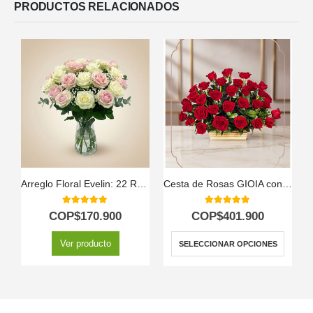
PRODUCTOS RELACIONADOS
Arreglo Floral Evelin: 22 Rosas en Tonos Blancos y Rosados 🌿
Cesta de Rosas GIOIA con 40 Flores para Regalar 🌹
A
5.00
out of 5
5.00
out of 5
COP$
170.900
COP$
401.900
Ver producto
SELECCIONAR OPCIONES