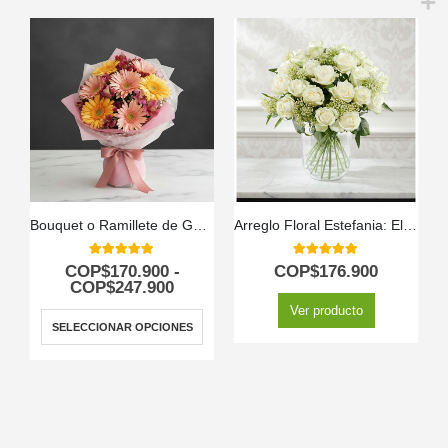
Bouquet o Ramillete de Gerberas Multicolor
Arreglo Floral Estefania: Elegancia Pura con 24 Rosas Blancas a Domicilio 🤍
5.00
out of 5
5.00
out of 5
COP$
170.900
-
COP$
176.900
COP$
247.900
Ver producto
SELECCIONAR OPCIONES