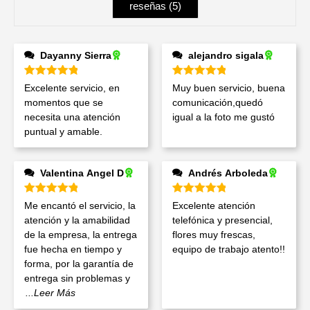
reseñas (
5
)
Dayanny Sierra
alejandro sigala
Valorado en
5
de 5
Valorado en
5
de 5
Excelente servicio, en
Muy buen servicio, buena
momentos que se
comunicación,quedó
necesita una atención
igual a la foto me gustó
puntual y amable.
Valentina Angel D
Andrés Arboleda
Valorado en
5
de 5
Valorado en
5
de 5
Me encantó el servicio, la
Excelente atención
atención y la amabilidad
telefónica y presencial,
de la empresa, la entrega
flores muy frescas,
fue hecha en tiempo y
equipo de trabajo atento!!
forma, por la garantía de
entrega sin problemas y
...Leer Más