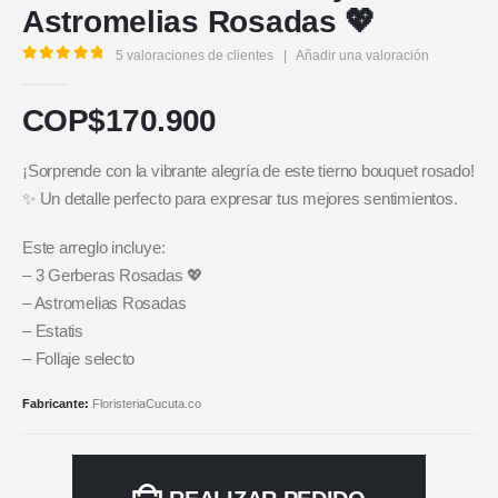
Astromelias Rosadas 💖
5
valoraciones de clientes
|
Añadir una valoración
5.00
out of 5
COP$
170.900
¡Sorprende con la vibrante alegría de este tierno bouquet rosado!
✨ Un detalle perfecto para expresar tus mejores sentimientos.
Este arreglo incluye:
– 3 Gerberas Rosadas 💖
– Astromelias Rosadas
– Estatis
– Follaje selecto
Fabricante:
FloristeriaCucuta.co