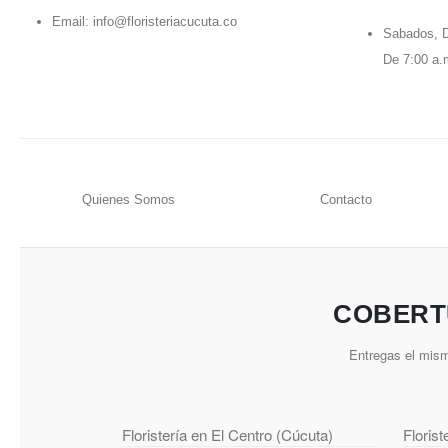
Email:
info@floristeriacucuta.co
Sabados, D
De 7:00 a.
Quienes Somos
Contacto
COBERT
Entregas el mism
Floristería en El Centro (Cúcuta)
Floris