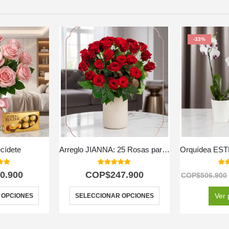
-33%
cídete
Arreglo JIANNA: 25 Rosas para un Regalo Inolvidable 🌹
 of 5
5.00
out of 5
5.0
0.900
COP$
247.900
COP$
506.900
Ver 
 OPCIONES
SELECCIONAR OPCIONES