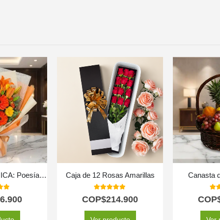
Bouquet Floral LIRICA: Poesía en Lirios Naranja y Rosas Amarillas 📜
Caja de 12 Rosas Amarillas
Canasta d
 of 5
5.00
out of 5
5.0
6.900
COP$
214.900
COP
ducto
Ver producto
Ver 