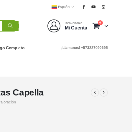
Español
0
Bienvenida/o
Mi Cuenta
ogo Completo
¡Llamanos! +573227090695
tas Capella
valoración