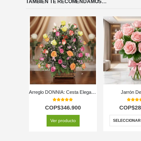
TAMBIÉN TE RECOMENDAMOS…
Arreglo DONNIA: Cesta Elegante con 34 Rosas para Sorprender 🌹
Jarrón De
5.00
out of 5
5.00
out
COP$
346.900
COP$
28
Ver producto
SELECCIONAR