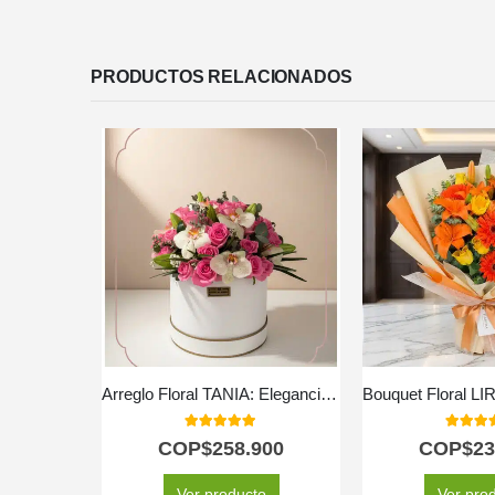
PRODUCTOS RELACIONADOS
Arreglo Floral TANIA: Elegancia en Caja con Rosas y Orquídeas 🤍
5.00
out of 5
5.00
out
COP$
258.900
COP$
23
Ver producto
Ver pro