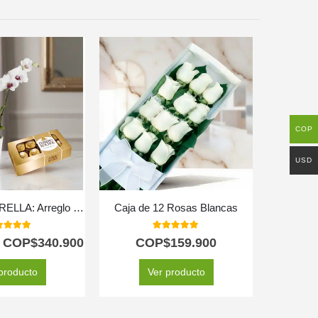
COP
USD
Orquídea ESTRELLA: Arreglo de Doble Vara con Chocolates ✨
Caja de 12 Rosas Blancas
Arreglo c
0
out of 5
5.00
out of 5
COP$
340.900
COP$
159.900
C
producto
Ver producto