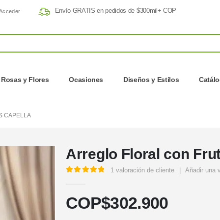
Envío GRATIS en pedidos de $300mil+ COP
Acceder
Rosas y Flores
Ocasiones
Diseños y Estilos
Catál
S CAPELLA
Arreglo Floral con Fru
1
valoración de cliente
|
Añadir una 
5.00
out of 5
COP$
302.900