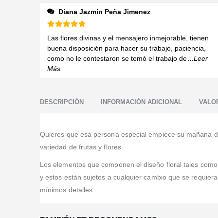
Diana Jazmin Peña Jimenez
Valorado en
5
de 5
Las flores divinas y el mensajero inmejorable, tienen
buena disposición para hacer su trabajo, paciencia,
como no le contestaron se tomó el trabajo de
...Leer
Más
DESCRIPCIÓN
INFORMACIÓN ADICIONAL
VALOR
Quieres que esa persona especial empiece su mañana de l
variedad de frutas y flores.
Los elementos que componen el diseño floral tales como, b
y estos están sujetos a cualquier cambio que se requier
mínimos detalles.