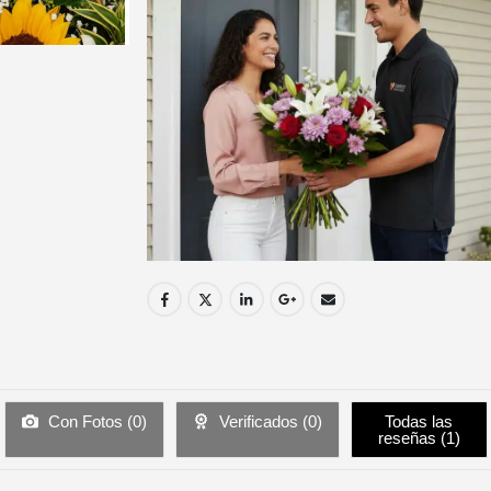
Con Fotos (
0
)
Verificados (
0
)
Todas las
reseñas (
1
)