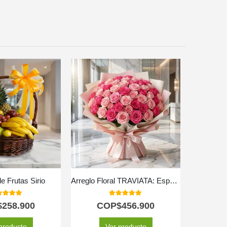
e Frutas Sirio
Arreglo Floral TRAVIATA: Espectacular Ramo de 60 Rosas Fucsia y Rosadas 💝
Arreglo 
0
out of 5
5.00
out of 5
$
258.900
COP$
456.900
C
producto
Ver producto