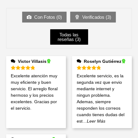
Con Fotos (
0
)
Verificados (
3
)
Todas las
reseñas (
3
)
Victor Villasis
Roselyn Gutiérrez
Valorado en
5
de 5
Valorado en
5
de 5
Excelente atención muy
Excelente servicio, es la
muy eficiente y buen
segunda vez que envio
servicio. El arreglo floral
mediante internet y
hermoso y los precios
ningun problema.
excelentes. Gracias por
Ademas, siempre
el servicio.
responden los correos
cuando tienes dudas del
est
...Leer Más