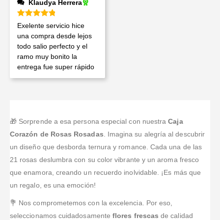
Klaudya Herrera
Valorado en
5
de 5
Exelente servicio hice
una compra desde lejos
todo salio perfecto y el
ramo muy bonito la
entrega fue super rápido
🎁 Sorprende a esa persona especial con nuestra
Caja
Corazón de Rosas Rosadas
. Imagina su alegría al descubrir
un diseño que desborda ternura y romance. Cada una de las
21 rosas deslumbra con su color vibrante y un aroma fresco
que enamora, creando un recuerdo inolvidable. ¡Es más que
un regalo, es una emoción!
💐 Nos comprometemos con la excelencia. Por eso,
seleccionamos cuidadosamente
flores frescas
de calidad