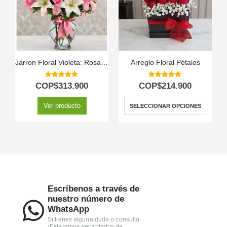
Jarron Floral Violeta: Rosas Rosadas y Lirios Frescos en Cristal ✨
Arreglo Floral Pétalos
5.00
out of 5
5.00
out of 5
COP$
313.900
COP$
214.900
Ver producto
SELECCIONAR OPCIONES
Escríbenos a través de
nuestro número de
WhatsApp
Si tienes alguna duda o consulta.
¡Estaremos encantados de