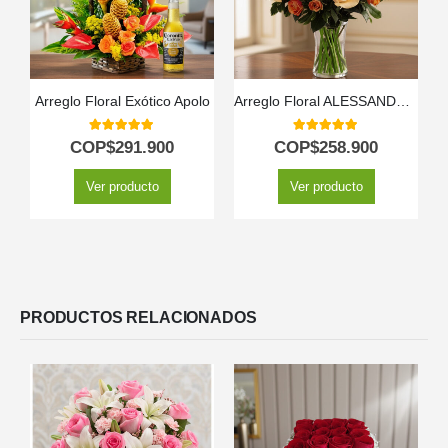
Arreglo Floral Exótico Apolo
Arreglo Floral ALESSANDRA con Rosas Naranjas y Lirios Frescos 🧡
5.00
out of 5
5.00
out of 5
COP$
291.900
COP$
258.900
Ver producto
Ver producto
PRODUCTOS RELACIONADOS