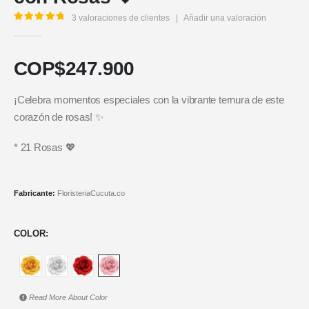
3
valoraciones de clientes
|
Añadir una valoración
5.00
out of 5
COP$
247.900
¡Celebra momentos especiales con la vibrante ternura de este
corazón de rosas! ✨
* 21 Rosas 💖
Fabricante:
FloristeriaCucuta.co
COLOR
Read More About
Color