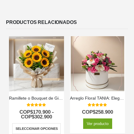
PRODUCTOS RELACIONADOS
Ramillete o Bouquet de Girasoles
Arreglo Floral TANIA: Elegancia en Caja con Rosas y Orquídeas 🤍
5.00
out of 5
5.00
out of 5
COP$
170.900
-
COP$
258.900
COP$
302.900
Ver producto
SELECCIONAR OPCIONES