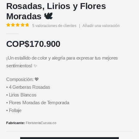
Rosadas, Lirios y Flores
Moradas 🕊️
5
valoraciones de clientes
|
Añadir una valoración
5.00
out of 5
COP$
170.900
¡Un estallido de color y alegría para expresar tus mejores
sentimientos! ✨
Composición: 💖
• 4 Gerberas Rosadas
• Lirios Blancos
• Flores Moradas de Temporada
• Follaje
Fabricante:
FloristeriaCucuta.co