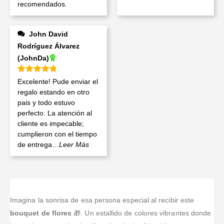
recomendados.
John David
Rodríguez Álvarez
(JohnDa)
Valorado en
5
de 5
Excelente! Pude enviar el
regalo estando en otro
pais y todo estuvo
perfecto. La atención al
cliente es impecable;
cumplieron con el tiempo
de entrega
...Leer Más
Imagina la sonrisa de esa persona especial al recibir este
bouquet de flores
🎁. Un estallido de colores vibrantes donde