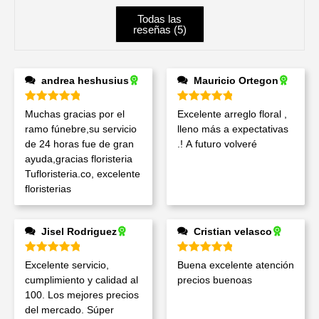
Todas las
reseñas (
5
)
andrea heshusius
Mauricio Ortegon
Valorado en
5
de 5
Valorado en
5
de 5
Muchas gracias por el
Excelente arreglo floral ,
ramo fúnebre,su servicio
lleno más a expectativas
de 24 horas fue de gran
.! A futuro volveré
ayuda,gracias floristeria
Tufloristeria.co, excelente
floristerias
Jisel Rodriguez
Cristian velasco
Valorado en
5
de 5
Valorado en
5
de 5
Excelente servicio,
Buena excelente atención
cumplimiento y calidad al
precios buenoas
100. Los mejores precios
del mercado. Súper