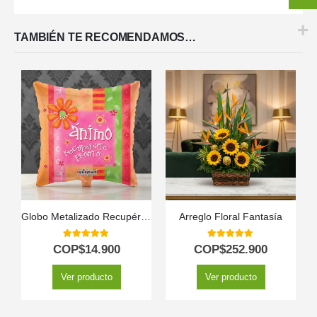
TAMBIÉN TE RECOMENDAMOS…
Globo Metalizado Recupérate Pronto
Arreglo Floral Fantasía
5.00
out of 5
5.00
out of 5
COP$
14.900
COP$
252.900
Ver producto
Ver producto