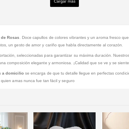
Gran opción en tiempos difíciles, excelente servicio
Cargar más
Valorado en
5
de 5
Excelente servicio, calidad y precio adecuados. Y la
alegría de quien recibio el ramo supero mis
expectativas. Gracias
 de Rosas
. Doce capullos de colores vibrantes y un aroma fresco qu
tos, un gesto de amor y cariño que habla directamente al corazón.
rtación, seleccionadas para garantizar su máxima duración. Nuestros 
 una composición elegante y armoniosa. ¡Calidad que se ve y se siente
s a domicilio
se encarga de que tu detalle llegue en perfectas condici
a quien amas nunca fue tan fácil y seguro