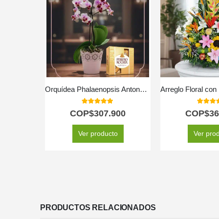
Orquídea Phalaenopsis Antonella: Elegancia y Dulzura en un Regalo Perfecto 🌿
5.00
out of 5
5.00
out
COP$
307.900
COP$
36
Ver producto
Ver pro
PRODUCTOS RELACIONADOS