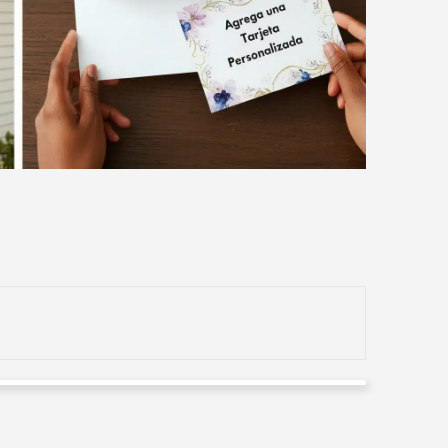
RAFAEL MORCILLO
Valorado en
5
de 5