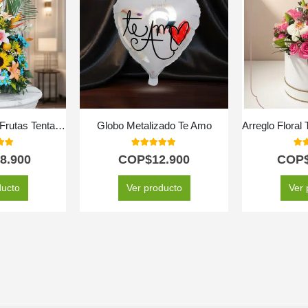
Arreglo Floral con Frutas Tentación
Globo Metalizado Te Amo
 of 5
5.00
out of 5
5.0
8.900
COP$
12.900
COP
ducto
Ver producto
Ver 