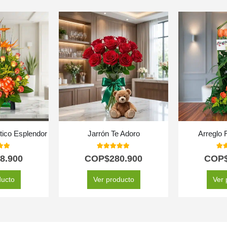
ótico Esplendor
Jarrón Te Adoro
Arreglo 
 of 5
5.00
out of 5
5.0
8.900
COP$
280.900
COP
ducto
Ver producto
Ver 