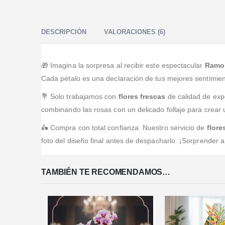
Todo de Categoría , una atención inmejorable Sin duda
Valorado en
5
de 5
las mejores Flores.
Excelente la atención los arreglos los hacen hermosos.
Son muy amables y cumplidos. Muy recomendado.
DESCRIPCIÓN
VALORACIONES (6)
🎁 Imagina la sorpresa al recibir este espectacular
Ramo
Cada pétalo es una declaración de tus mejores sentimien
💐 Solo trabajamos con
flores frescas
de calidad de expo
combinando las rosas con un delicado follaje para crear
🛵 Compra con total confianza. Nuestro servicio de
flore
foto del diseño final antes de despacharlo. ¡Sorprender 
TAMBIÉN TE RECOMENDAMOS…