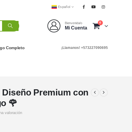
Español
0
Bienvenida/o
Mi Cuenta
ogo Completo
¡Llamanos! +573227090695
: Diseño Premium con
go 🌹
na valoración