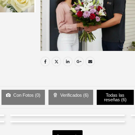
Con Fotos (
0
)
Verificados (
6
)
Todas las
reseñas (
6
)
Paola Agudelo
Martha Delgado
Valorado en
5
de 5