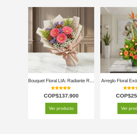
Bouquet Floral LIA: Radiante Ramo de Gerberas Amarillas para Regalar ✨
Arreglo Floral Ex
5.00
out of 5
5.00
out
COP$
137.900
COP$
25
Ver producto
Ver pro