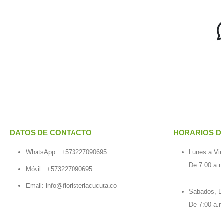
DATOS DE CONTACTO
HORARIOS D
WhatsApp:
+573227090695
Lunes a Vi
De 7:00 a.
Móvil:
+573227090695
Email:
info@floristeriacucuta.co
Sabados, D
De 7:00 a.