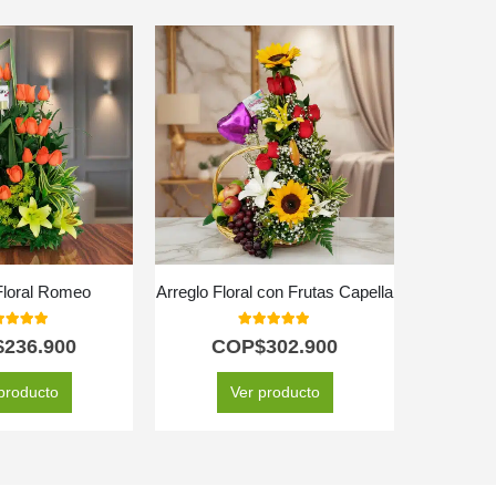
Floral Romeo
Arreglo Floral con Frutas Capella
Jarrón
0
out of 5
5.00
out of 5
$
236.900
COP$
302.900
C
producto
Ver producto