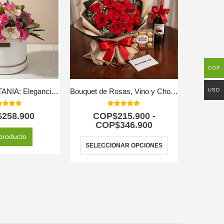
COP
USD
Arreglo Floral TANIA: Elegancia en Caja con Rosas y Orquídeas 🤍
Bouquet de Rosas, Vino y Chocolates
Caja d
0
out of 5
5.00
out of 5
$
258.900
COP$
215.900
-
C
COP$
346.900
producto
SELECCIONAR OPCIONES