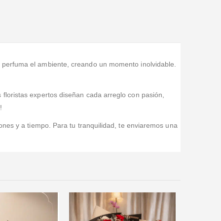
Excelente Servicio, la entrega fue oportuna de acuerdo
a lo acordado, el producto muy bonito, tal y como se
ofrece, en la fotografía de la pagina.
e perfuma el ambiente, creando un momento inolvidable.
floristas expertos diseñan cada arreglo con pasión,
!
ones y a tiempo. Para tu tranquilidad, te enviaremos una