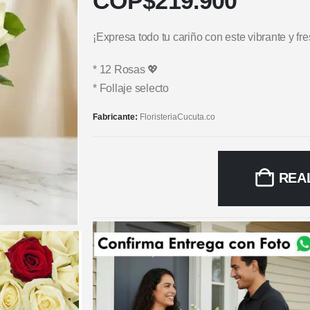
COP$
219.900
¡Expresa todo tu cariño con este vibrante y fre
* 12 Rosas 💖
* Follaje selecto
Fabricante:
FloristeriaCucuta.co
REA