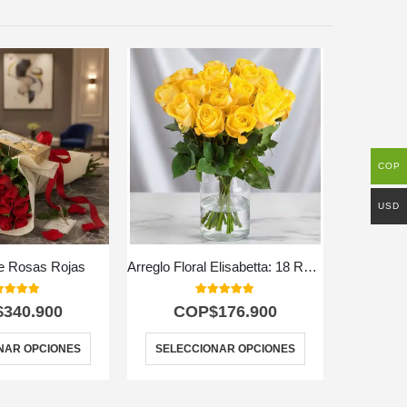
COP
USD
e Rosas Rojas
Arreglo Floral Elisabetta: 18 Rosas de Amistad y Gratitud 🌼
0
out of 5
5.00
out of 5
$
340.900
COP$
176.900
C
NAR OPCIONES
SELECCIONAR OPCIONES
SELEC