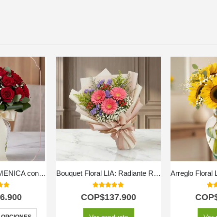
Arreglo Floral DOMENICA con 30 Rosas para Enamorar 🌹
Bouquet Floral LIA: Radiante Ramo de Gerberas Amarillas para Regalar ✨
 of 5
5.00
out of 5
5.0
6.900
COP$
137.900
COP
Ver producto
Ver 
 OPCIONES