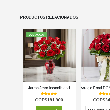
PRODUCTOS RELACIONADOS
DESTACADO
Jarrón Amor Incondicional
5.00
out of 5
5.00
out
COP$
181.900
COP$
34
Ver producto
SELECCIONAR