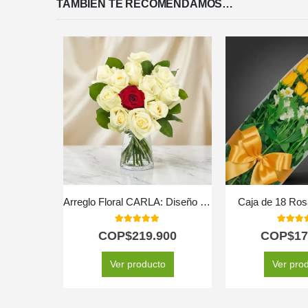
TAMBIÉN TE RECOMENDAMOS…
Arreglo Floral CARLA: Diseño Premium con 12 Rosas de Tallo Largo 🌹
Caja de 18 Ros
5.00
out of 5
5.00
out
COP$
219.900
COP$
17
Ver producto
Ver pro