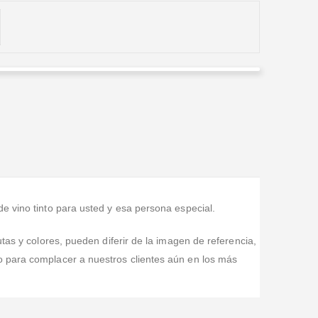
Angelica
Valorado en
5
de 5
Excelente servicio, una atencion amable y servicial,
muy puntuales a la hora de la entrega y con un trabajo
muy impecable.
e vino tinto para usted y esa persona especial.
tas y colores, pueden diferir de la imagen de referencia,
o para complacer a nuestros clientes aún en los más