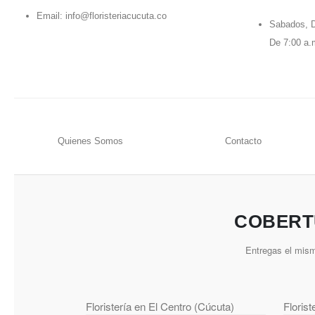
Email:
info@floristeriacucuta.co
Sabados, D
De 7:00 a.
Quienes Somos
Contacto
COBERT
Entregas el mism
Floristería en El Centro (Cúcuta)
Floris