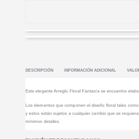
María Angélica Santana Castellanos
Paula Noguera
Valorado en
5
de 5
Servicio oportuno y excelente.
Valorado en
5
de 5
Muy buen servicio, muy amables. Hice un pedido de
una corona fúnebre desde Estados Unidos, muy
DESCRIPCIÓN
INFORMACIÓN ADICIONAL
VALOR
confiables, los recomiendo. Súper atentos, cumplidos.
T
...Leer Más
Este elegante Arreglo Floral Fantasía se encuentra elabo
Los elementos que componen el diseño floral tales como, b
y estos están sujetos a cualquier cambio que se requier
mínimos detalles.