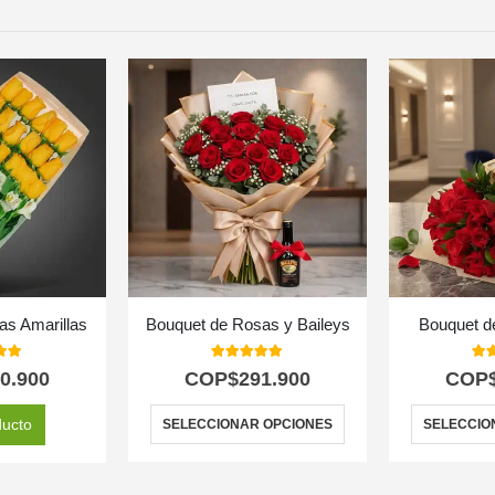
as Amarillas
Bouquet de Rosas y Baileys
Bouquet d
 of 5
5.00
out of 5
5.0
0.900
COP$
291.900
COP
ducto
SELECCIONAR OPCIONES
SELECCIO