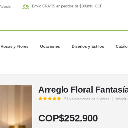
Envío GRATIS en pedidos de $300mil+ COP
Acceder
Rosas y Flores
Ocasiones
Diseños y Estilos
Catál
Arreglo Floral Fantasí
51
valoraciones de clientes
|
Añadir 
5.00
out of 5
COP$
252.900