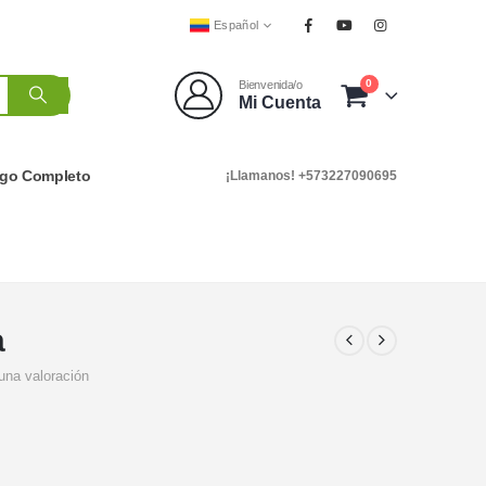
Español
0
Bienvenida/o
Mi Cuenta
ogo Completo
¡Llamanos! +573227090695
a
una valoración