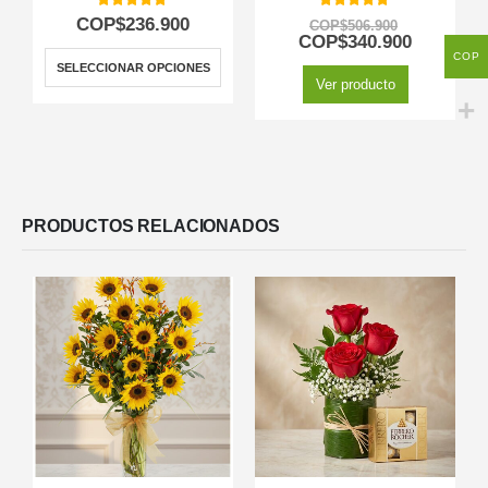
5.00
out of 5
5.00
out of 5
COP$
236.900
COP$
506.900
COP$
340.900
COP
SELECCIONAR OPCIONES
Ver producto
PRODUCTOS RELACIONADOS