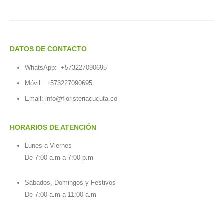
DATOS DE CONTACTO
WhatsApp:
+573227090695
Móvil:
+573227090695
Email:
info@floristeriacucuta.co
HORARIOS DE ATENCIÓN
Lunes a Viernes
De 7:00 a.m a 7:00 p.m
Sabados, Domingos y Festivos
De 7:00 a.m a 11:00 a.m