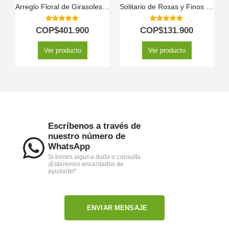
Arreglo Floral de Girasoles LENU: Un Gesto Radiante de Amor y Gratitud 🌻
Solitario de Rosas y Finos Bombones MADONNA 🌹
5.00
out of 5
5.00
out of 5
COP$
401.900
COP$
131.900
Ver producto
Ver producto
Escríbenos a través de
nuestro número de
WhatsApp
Si tienes alguna duda o consulta.
¡Estaremos encantados de
ayudarte!"
ENVIAR MENSAJE