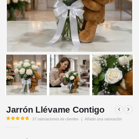
Jarrón Llévame Contigo
37
valoraciones de clientes
|
Añadir una valoración
5.00
out of 5