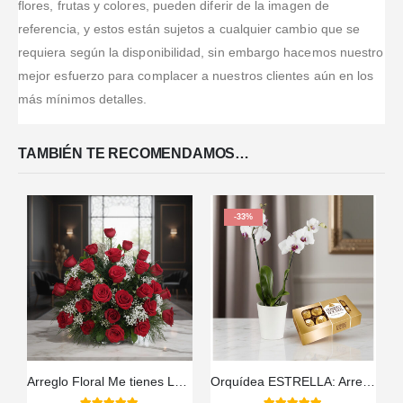
flores, frutas y colores, pueden diferir de la imagen de
todo muy
que publican
por segunda
sorpresa y me
referencia, y estos están sujetos a cualquier cambio que se
rápido.
en su
vez el servicio
gus
...Leer
requiera según la disponibilidad, sin embargo hacemos nuestro
Excelente
web,
y ha sido
...Leer
Más
Más
i
...Leer Más
mejor esfuerzo para complacer a nuestros clientes aún en los
más mínimos detalles.
TAMBIÉN TE RECOMENDAMOS…
-33%
Arreglo Floral Me tienes Loco
Orquídea ESTRELLA: Arreglo de Doble Vara con Chocolates ✨