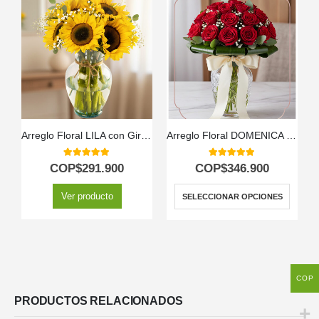
Arreglo Floral LILA con Girasoles: Un Regalo Radiante de Amor y Gratitud 🌻
Arreglo Floral DOMENICA con 30 Rosas para Enamorar 🌹
5.00
out of 5
5.00
out of 5
COP$
291.900
COP$
346.900
Ver producto
SELECCIONAR OPCIONES
COP
PRODUCTOS RELACIONADOS