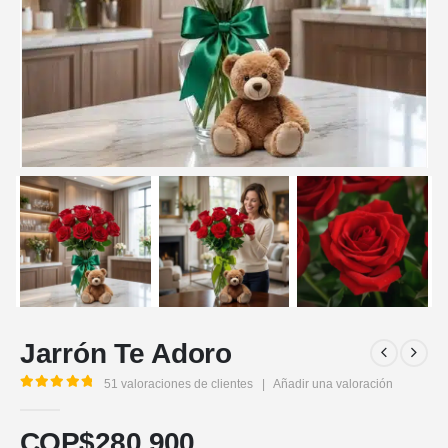
Jarrón Te Adoro
51
valoraciones de clientes
|
Añadir una valoración
5.00
out of 5
COP$
280.900