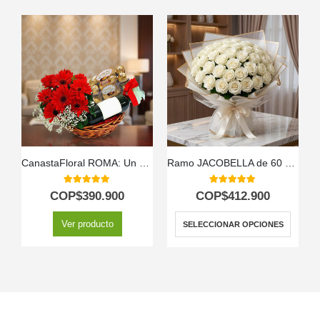
CanastaFloral ROMA: Un Regalo Inolvidable con Vino y Chocolates. 🎁
Ramo JACOBELLA de 60 Rosas | Elegancia Pura 🤍
5.00
out of 5
5.00
out of 5
COP$
390.900
COP$
412.900
Ver producto
SELECCIONAR OPCIONES