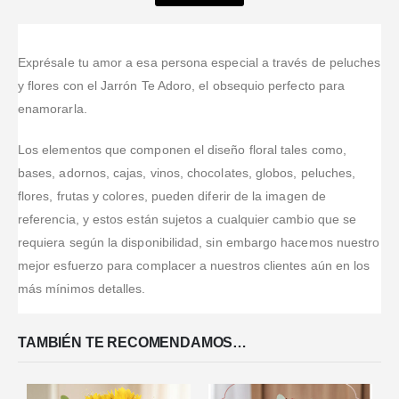
La distancia
excelente
Valorado en
5
de 5
Valorado en
5
de 5
Valorado en
5
de 5
Excelente
no fue un
"Vivo fuera de
atención, muy
Excelente
servicio
problema
Colombia y
lindo el
servicio y las
Excelente
excelente
hace un
arreglo,
ofrendas son
Exprésale tu amor a esa persona especial a través de peluches
atención
trabajo, a
tiempo intento
superaron mis
hermosas, la
y flores con el Jarrón Te Adoro, el obsequio perfecto para
Excelente
tiempo,
dar regalos a
expectativas..
flor es fresca,
enamorarla.
entrega
comprometidos,
mis seres
diseños
Inclusive me
super
queridos
apropiados y
Los elementos que componen el diseño floral tales como,
equivoque en
reomendadisimo,
desde afuera,
cumplidos en
un detalle de
mil gracias
sin éxito. Ha
bases, adornos, cajas, vinos, chocolates, globos, peluches,
la entrega.
la dirección
Dios les
sido una
flores, frutas y colores, pueden diferir de la imagen de
pero con el
pague
felicidad
referencia, y estos están sujetos a cualquier cambio que se
mayor
enorme
requiera según la disponibilidad, sin embargo hacemos nuestro
profesionalismo
encontrar los
entrega
...Leer
...Leer Más
mejor esfuerzo para complacer a nuestros clientes aún en los
Más
más mínimos detalles.
TAMBIÉN TE RECOMENDAMOS…