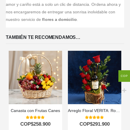
amor y cariño está a solo un clic de distancia. Ordena ahora y
nos encargaremos de entregar una sonrisa inolvidable con
nuestro servicio de
flores a domicilio
.
TAMBIÉN TE RECOMENDAMOS…
COP
Canasta con Frutas Canes
Arreglo Floral VERITA: Rosas Rojas y Vino para un Regalo Apasionado 🌹
5.00
out of 5
5.00
out of 5
COP$
258.900
COP$
291.900