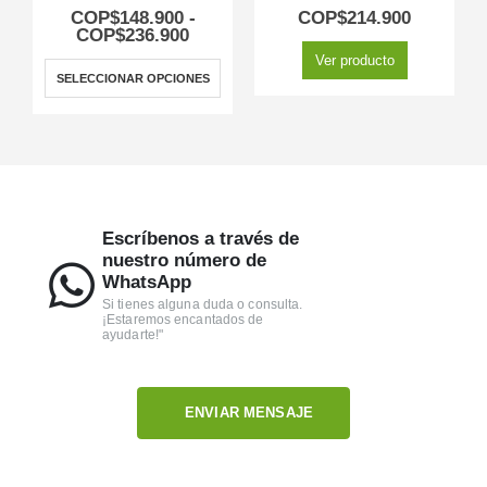
5.00
out of 5
5.00
out of 5
COP$
148.900
-
COP$
214.900
COP$
236.900
Ver producto
SELECCIONAR OPCIONES
Escríbenos a través de
nuestro número de
WhatsApp
Si tienes alguna duda o consulta.
¡Estaremos encantados de
ayudarte!"
ENVIAR MENSAJE