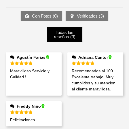
Con Fotos (
0
)
Verificados (
3
)
Todas las
reseñas (
3
)
Agustín Farias
Adriana Cantor
Valorado en
5
de 5
Valorado en
5
de 5
Maravilloso Servicio y
Recomendados al 100
Calidad !
Excelente trabajo. Muy
cumplidos y su atencion
al cliente maravillosa.
Freddy Niño
Valorado en
5
de 5
Felicitaciones