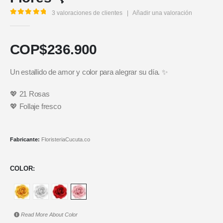
3
valoraciones de clientes
|
Añadir una valoración
5.00
out of 5
COP$
236.900
Un estallido de amor y color para alegrar su día. ✨
💖 21 Rosas
💖 Follaje fresco
Fabricante:
FloristeriaCucuta.co
COLOR
Read More About
Color