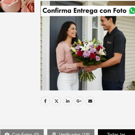
Con Fotos (
0
)
Verificados (
19
)
Todas las