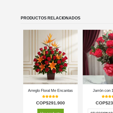
PRODUCTOS RELACIONADOS
Arreglo Floral Me Encantas
Jarrón con 
5.00
out of 5
5.00
out
COP$
291.900
COP$
23