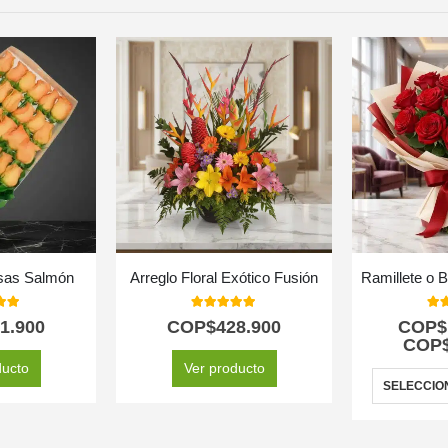
sas Salmón
Arreglo Floral Exótico Fusión
Ramillete o 
 of 5
5.00
out of 5
5.0
1.900
COP$
428.900
COP$
COP
ducto
Ver producto
SELECCIO