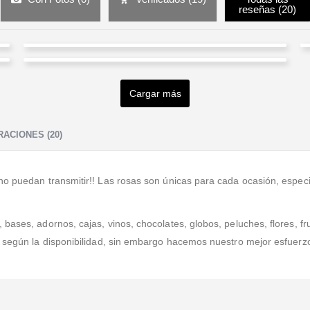
reseñas (
20
)
Gabriela Maria Soto Torres
Julian H Castaño Mahecha
Valorado en
5
de 5
GRACIAS Y SIN DUDA LOS RECOMENDARE."
Cargar más
Valorado en
5
de 5
La mejor opción para enviar detalles desde el exterior
a nuestros seres queridos en Colombia. Pago seguro,
ACIONES (20)
proceso transparente, ágil y absolutamente
...Leer
Más
no puedan transmitir!! Las rosas son únicas para cada ocasión, espec
ases, adornos, cajas, vinos, chocolates, globos, peluches, flores, fru
a según la disponibilidad, sin embargo hacemos nuestro mejor esfuerz