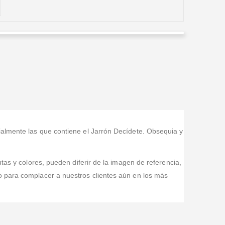
Alejandra Jara
Valorado en
5
de 5
El arreglo que compre para mi mamá, cuando llego a
la casa era más espectacular que el de la foto. la
atención y el servicio son de primera, los recom
...Leer
Más
ialmente las que contiene el Jarrón Decídete. Obsequia y
tas y colores, pueden diferir de la imagen de referencia,
o para complacer a nuestros clientes aún en los más