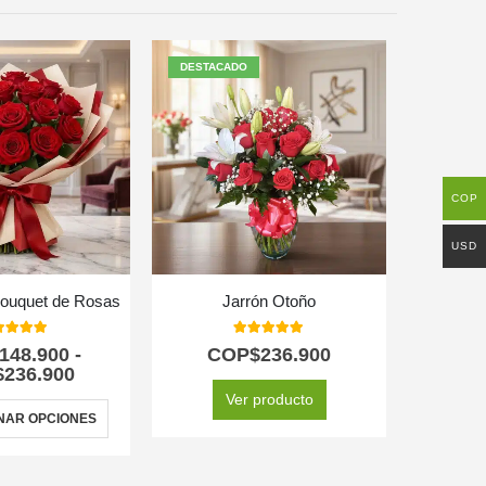
DESTACADO
COP
USD
Bouquet de Rosas
Jarrón Otoño
Arreglo 
0
out of 5
5.00
out of 5
148.900
-
COP$
236.900
C
$
236.900
Ver producto
NAR OPCIONES