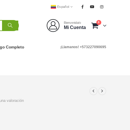
Español
0
Bienvenida/o
Mi Cuenta
ogo Completo
¡Llamanos! +573227090695
una valoración