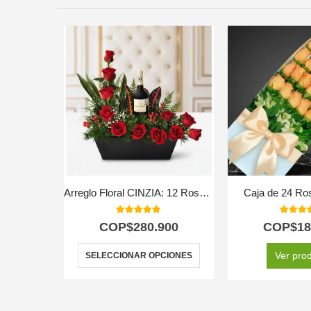
Arreglo Floral CINZIA: 12 Rosas y Vino para Toda Ocasión 🍷
Caja de 24 Ro
5.00
out of 5
5.00
out
COP$
280.900
COP$
18
Ver pro
SELECCIONAR OPCIONES