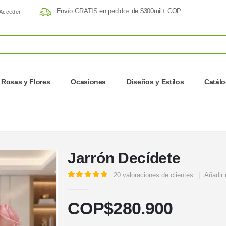
Envío GRATIS en pedidos de $300mil+ COP
Acceder
Rosas y Flores
Ocasiones
Diseños y Estilos
Catál
Jarrón Decídete
20
valoraciones de clientes
|
Añadir 
5.00
out of 5
COP$
280.900