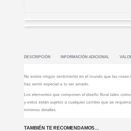
Geo
Johana Castellanos Mesa
Valorado en
5
de 5
Excelente atención, las flores hermosas y la entrega
Valorado en
5
de 5
Amazing service and incredible value. On time and
puntual. Felicitaciones.
professional.
DESCRIPCIÓN
INFORMACIÓN ADICIONAL
VALOR
No existe ningún sentimiento en el mundo que las rosas 
haz sentir especial a tu ser amado.
Los elementos que componen el diseño floral tales como, b
y estos están sujetos a cualquier cambio que se requier
mínimos detalles.
TAMBIÉN TE RECOMENDAMOS…