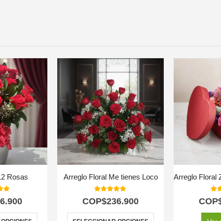
12 Rosas
Arreglo Floral Me tienes Loco
 of 5
5.00
out of 5
5.0
6.900
COP$
236.900
COP