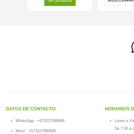
Ver producto
SELECCIONAR
DATOS DE CONTACTO
HORARIOS D
WhatsApp:
+573227090695
Lunes a Vi
De 7:00 a.
Móvil:
+573227090695