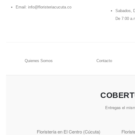
Email:
info@floristeriacucuta.co
Sabados, D
De 7:00 a.
Quienes Somos
Contacto
COBERT
Entregas el mism
Floristería en El Centro (Cúcuta)
Floris