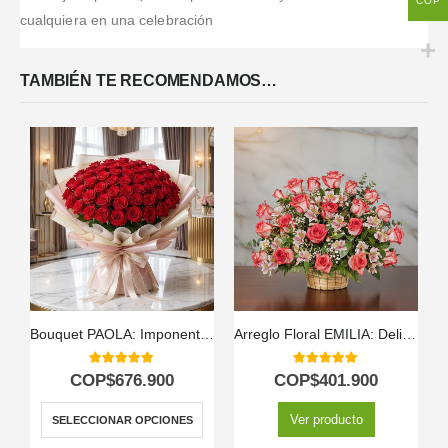
COP
cualquiera en una celebración
TAMBIÉN TE RECOMENDAMOS…
Bouquet PAOLA: Imponente Arreglo con 72 Espectaculares Rosas 🌹
Arreglo Floral EMILIA: Delicadeza en 30 Rosas Blush Frescas 💐
5.00
out of 5
5.00
out of 5
COP$
676.900
COP$
401.900
Ver producto
SELECCIONAR OPCIONES