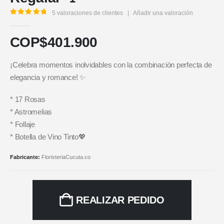
5
valoraciones de clientes
|
Añadir una valoración
5.00
out of 5
COP$
401.900
¡Celebra momentos inolvidables con la combinación perfecta de
elegancia y romance! ✨
* 17 Rosas
* Astromelias
* Follaje
* Botella de Vino Tinto💖
Fabricante:
FloristeriaCucuta.co
REALIZAR PEDIDO