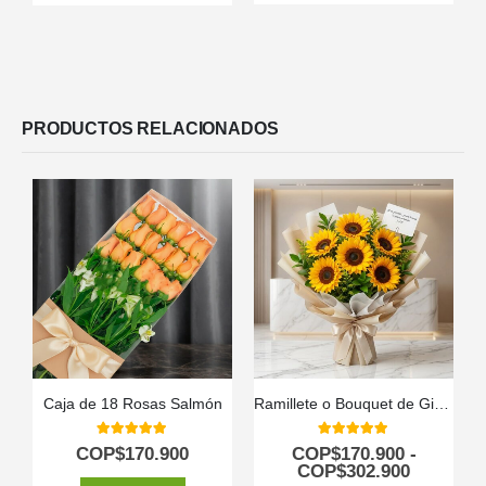
PRODUCTOS RELACIONADOS
Caja de 18 Rosas Salmón
Ramillete o Bouquet de Girasoles
5.00
out of 5
5.00
out of 5
COP$
170.900
COP$
170.900
-
COP$
302.900