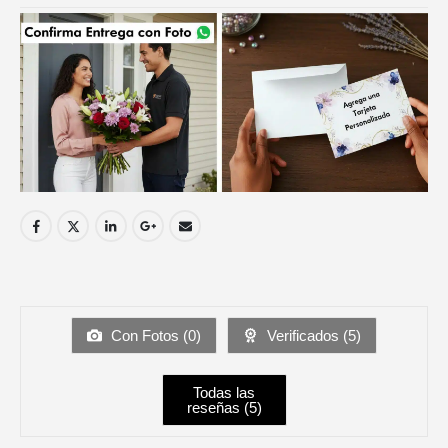
Con Fotos (
0
)
Verificados (
5
)
Todas las
reseñas (
5
)