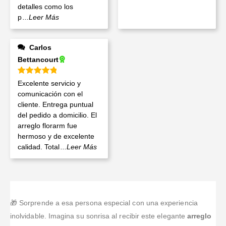
detalles como los
p
...Leer Más
Carlos
Bettancourt
Valorado en
5
de 5
Excelente servicio y
comunicación con el
cliente. Entrega puntual
del pedido a domicilio. El
arreglo florarm fue
hermoso y de excelente
calidad. Total
...Leer Más
🎁 Sorprende a esa persona especial con una experiencia
inolvidable. Imagina su sonrisa al recibir este elegante
arreglo