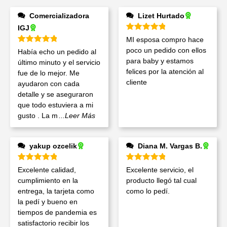
Comercializadora
Lizet Hurtado
IGJ
Valorado en
5
de 5
MI esposa compro hace
Valorado en
5
de 5
poco un pedido con ellos
Había echo un pedido al
para baby y estamos
último minuto y el servicio
felices por la atención al
fue de lo mejor. Me
cliente
ayudaron con cada
detalle y se aseguraron
que todo estuviera a mi
gusto . La m
...Leer Más
yakup ozcelik
Diana M. Vargas B.
Valorado en
5
de 5
Valorado en
5
de 5
Excelente calidad,
Excelente servicio, el
cumplimiento en la
producto llegó tal cual
entrega, la tarjeta como
como lo pedí.
la pedí y bueno en
tiempos de pandemia es
satisfactorio recibir los