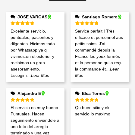
JOSE VARGAS
Santiago Romero
Valorado en
5
de 5
Valorado en
5
de 5
Excelente servicio,
Service parfait ! Très
puntuales, pacientes y
efficace et personnel aux
dilgentes. Hicimos todo
petits soins. J'ai
por Whatsapp ya q
commandé depuis la
vivimos.en el.exterior y
France les yeux fermés
recibimos un gran
et la personne qui a reçu
asesoramiento.
la commande ét
...Leer
Escogim
...Leer Más
Más
Alejandra E
Elsa Torres
Valorado en
5
de 5
Valorado en
5
de 5
El servicio es muy bueno.
Qu buen sitio y ek
Puntuales. Hacen
servicio lo maximo
seguimiento enviándole a
uno foto del arreglo
terminado y una vez