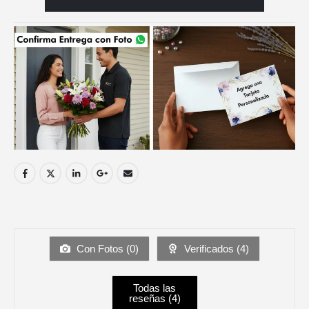
Con Fotos (
0
)
Verificados (
4
)
Todas las
reseñas (
4
)