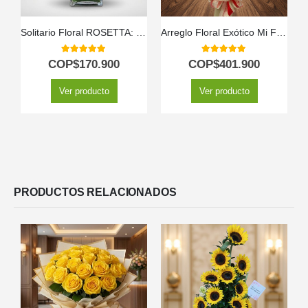
Solitario Floral ROSETTA: Un Clásico de Seis Rosas Rojas 🌹
Arreglo Floral Exótico Mi Flechazo
5.00
out of 5
5.00
out of 5
COP$
170.900
COP$
401.900
Ver producto
Ver producto
PRODUCTOS RELACIONADOS