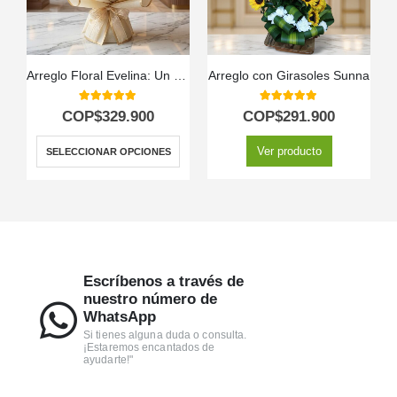
Arreglo Floral Evelina: Un Destello de Sol con 24 Rosas ✨
Arreglo con Girasoles Sunna
5.00
out of 5
5.00
out of 5
COP$
329.900
COP$
291.900
Ver producto
SELECCIONAR OPCIONES
Escríbenos a través de
nuestro número de
WhatsApp
Si tienes alguna duda o consulta.
¡Estaremos encantados de
ayudarte!"