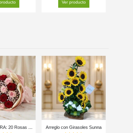
producto
Ver producto
Bouquet ELETRA: 20 Rosas Rojas y Rosadas para Expresar tu Amor 🌹
Arreglo con Girasoles Sunna
Arre