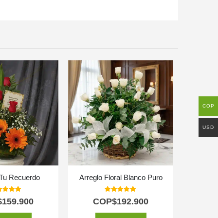
COP
USD
o Tu Recuerdo
Arreglo Floral Blanco Puro
0
out of 5
5.00
out of 5
$
159.900
COP$
192.900
C