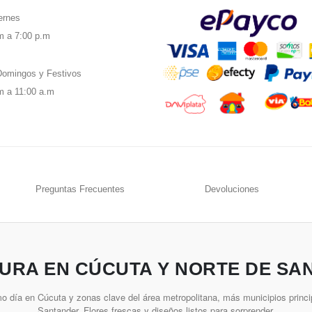
ernes
m a 7:00 p.m
omingos y Festivos
m a 11:00 a.m
Preguntas Frecuentes
Devoluciones
URA EN CÚCUTA Y NORTE DE SA
o día en Cúcuta y zonas clave del área metropolitana, más municipios princi
Santander. Flores frescas y diseños listos para sorprender.