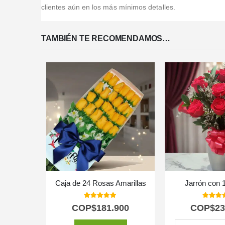
clientes aún en los más mínimos detalles.
TAMBIÉN TE RECOMENDAMOS…
Caja de 24 Rosas Amarillas
Jarrón con 
5.00
out of 5
5.00
out
COP$
181.900
COP$
23