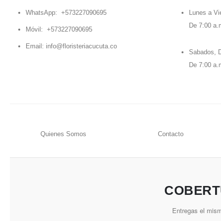
WhatsApp:
+573227090695
Lunes a Vi
De 7:00 a.
Móvil:
+573227090695
Email:
info@floristeriacucuta.co
Sabados, D
De 7:00 a.
Quienes Somos
Contacto
COBERT
Entregas el mism