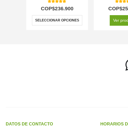
5.00
out of 5
5.00
out
COP$
236.900
COP$
25
Ver pro
SELECCIONAR OPCIONES
DATOS DE CONTACTO
HORARIOS D