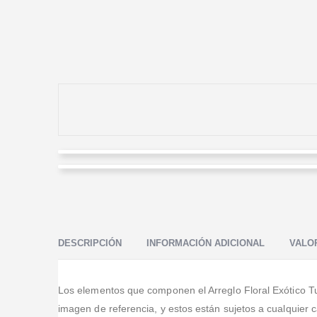
Paola Fonseca
Héctor Rodríguez
Valorado en
5
de 5
Muy satisfecha con la atención y con los arreglos
Valorado en
5
de 5
florales. Puntualidad, flores frescas, espectaculares
Excelente servicio
diseños, todo en general Completamente
DESCRIPCIÓN
INFORMACIÓN ADICIONAL
VALOR
Recom
...Leer Más
Los elementos que componen el Arreglo Floral Exótico Tuca
imagen de referencia, y estos están sujetos a cualquier