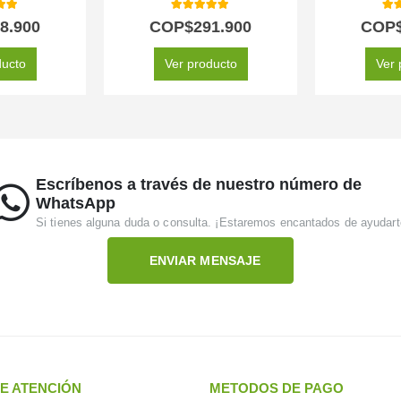
 of 5
5.00
out of 5
5.0
8.900
COP$
291.900
COP
ducto
Ver producto
Ver 
Escríbenos a través de nuestro número de
WhatsApp
Si tienes alguna duda o consulta. ¡Estaremos encantados de ayudart
ENVIAR MENSAJE
E ATENCIÓN
METODOS DE PAGO