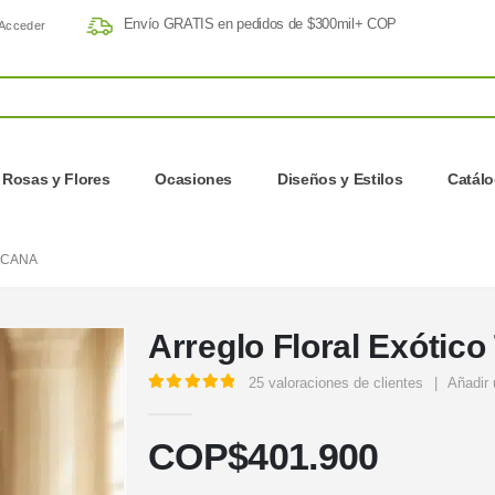
Envío GRATIS en pedidos de $300mil+ COP
Acceder
Rosas y Flores
Ocasiones
Diseños y Estilos
Catál
UCANA
Arreglo Floral Exótic
25
valoraciones de clientes
|
Añadir 
5.00
out of 5
COP$
401.900