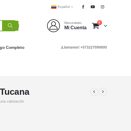
Español
0
Bienvenida/o
Mi Cuenta
ogo Completo
¡Llamanos! +573227090695
o Tucana
una valoración