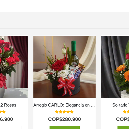
12 Rosas
Arreglo CARLO: Elegancia en Rosas con Vino y Chocolates 🍷
Solitari
 of 5
5.00
out of 5
5.0
6.900
COP$
280.900
COP