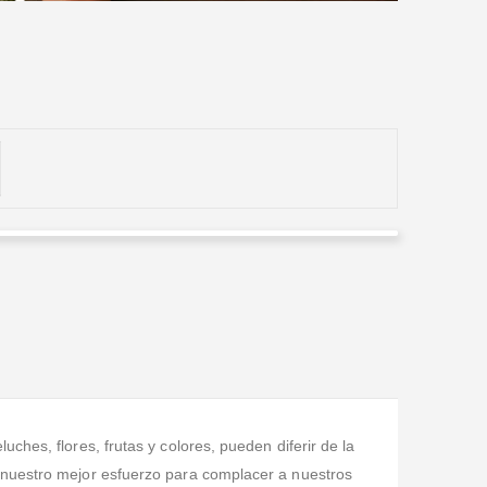
Vivian Gil-Rodriguez
Valorado en
5
de 5
Maravillosa. Excelente servicio. Calidad. Puntualidad.
hes, flores, frutas y colores, pueden diferir de la
 nuestro mejor esfuerzo para complacer a nuestros