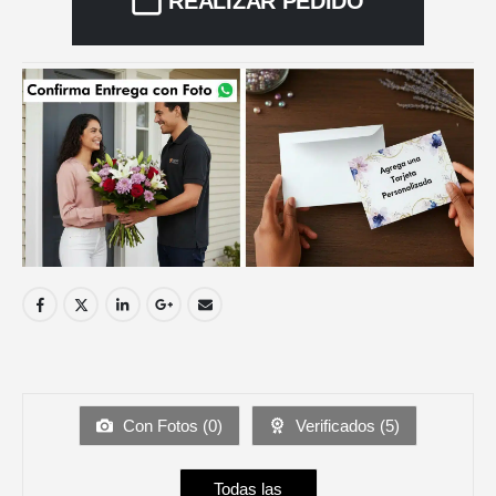
REALIZAR PEDIDO
Con Fotos (
0
)
Verificados (
5
)
Todas las