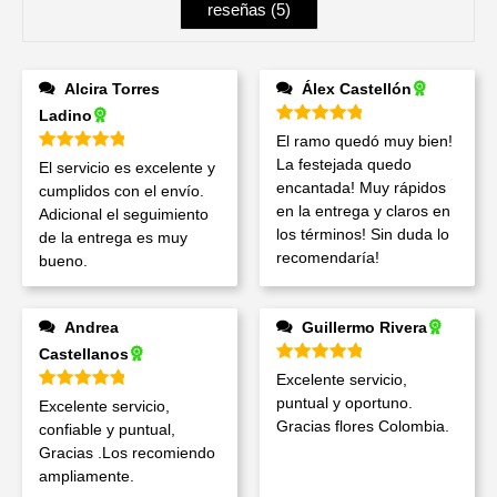
reseñas (
5
)
Alcira Torres
Álex Castellón
Ladino
Valorado en
5
de 5
El ramo quedó muy bien!
Valorado en
5
de 5
La festejada quedo
El servicio es excelente y
encantada! Muy rápidos
cumplidos con el envío.
en la entrega y claros en
Adicional el seguimiento
los términos! Sin duda lo
de la entrega es muy
recomendaría!
bueno.
Andrea
Guillermo Rivera
Castellanos
Valorado en
5
de 5
Excelente servicio,
Valorado en
5
de 5
puntual y oportuno.
Excelente servicio,
Gracias flores Colombia.
confiable y puntual,
Gracias .Los recomiendo
ampliamente.