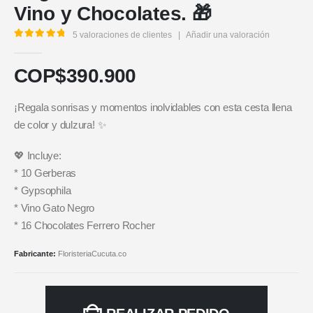
Vino y Chocolates. 🎁
5
valoraciones de clientes
|
Añadir una valoración
5.00
out of 5
COP$
390.900
¡Regala sonrisas y momentos inolvidables con esta cesta llena
de color y dulzura! ✨
💖 Incluye:
* 10 Gerberas
* Gypsophila
* Vino Gato Negro
* 16 Chocolates Ferrero Rocher
Fabricante:
FloristeriaCucuta.co