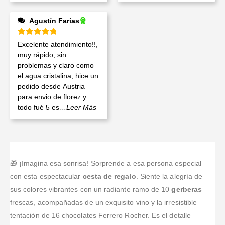
Agustín Farias
Valorado en
5
de 5
Excelente atendimiento!!,
muy rápido, sin
problemas y claro como
el agua cristalina, hice un
pedido desde Austria
para envio de florez y
todo fué 5 es
...Leer Más
🎁 ¡Imagina esa sonrisa! Sorprende a esa persona especial
con esta espectacular
cesta de regalo
. Siente la alegría de
sus colores vibrantes con un radiante ramo de 10
gerberas
frescas, acompañadas de un exquisito vino y la irresistible
tentación de 16 chocolates Ferrero Rocher. Es el detalle