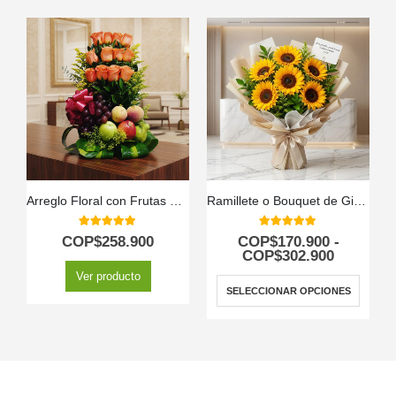
Arreglo Floral con Frutas Salak
Ramillete o Bouquet de Girasoles
5.00
out of 5
5.00
out of 5
COP$
258.900
COP$
170.900
-
COP$
302.900
Ver producto
SELECCIONAR OPCIONES