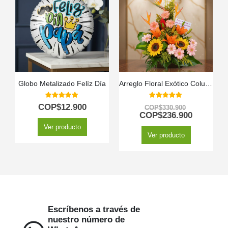
Globo Metalizado Felíz Día
Arreglo Floral Exótico Columba
5.00
out of 5
5.00
out of 5
COP$
12.900
COP$
330.900
COP$
236.900
Ver producto
Ver producto
Escríbenos a través de
nuestro número de