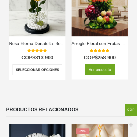
Rosa Eterna Donatella: Belleza Inmortal en Domo de Cristal 🌹
Arreglo Floral con Frutas Salak
5.00
out of 5
5.00
out of 5
COP$
313.900
COP$
258.900
Ver producto
SELECCIONAR OPCIONES
PRODUCTOS RELACIONADOS
COP
-28%