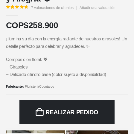
7
valoraciones de clientes
|
Añadir una valoración
5.00
out of 5
COP$
258.900
¡Ilumina su día con la energía radiante de nuestros girasoles! Un
detalle perfecto para celebrar y agradecer. ✨
Composición floral: 💖
– Girasoles
– Delicado cilindro base (color sujeto a disponibilidad)
Fabricante:
FloristeriaCucuta.co
REALIZAR PEDIDO