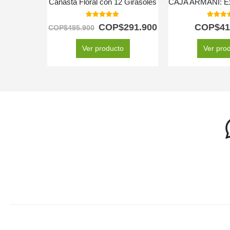
Canasta Floral con 12 Girasoles
5.00
out of 5
5.00
out
COP$
291.900
COP$
41
COP$
495.900
Ver producto
Ver pro