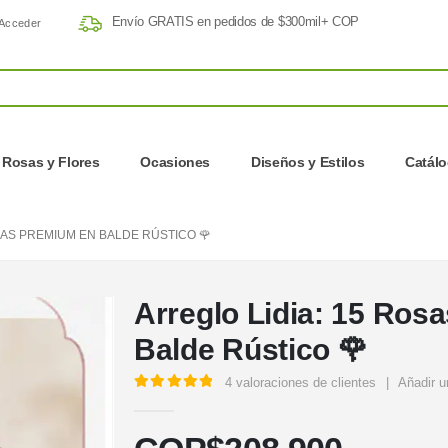
Envío GRATIS en pedidos de $300mil+ COP
Acceder
Rosas y Flores
Ocasiones
Diseños y Estilos
Catál
JAS PREMIUM EN BALDE RÚSTICO 🌹
Arreglo Lidia: 15 Ros
Balde Rústico 🌹
4
valoraciones de clientes
|
Añadir u
5.00
out of 5