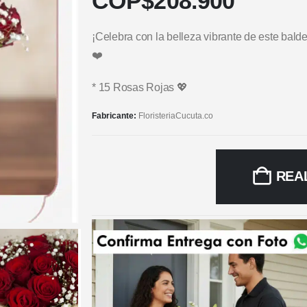
COP$
208.900
¡Celebra con la belleza vibrante de este bald
❤️
* 15 Rosas Rojas 💖
Fabricante:
FloristeriaCucuta.co
REA