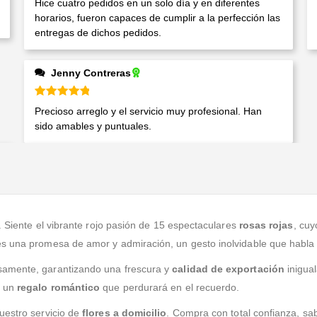
Hice cuatro pedidos en un solo día y en diferentes
horarios, fueron capaces de cumplir a la perfección las
entregas de dichos pedidos.
Jenny Contreras
Valorado en
5
de 5
Precioso arreglo y el servicio muy profesional. Han
sido amables y puntuales.
 Siente el vibrante rojo pasión de 15 espectaculares
rosas rojas
, cuy
es una promesa de amor y admiración, un gesto inolvidable que habla 
samente, garantizando una frescura y
calidad de exportación
inigual
r un
regalo romántico
que perdurará en el recuerdo.
uestro servicio de
flores a domicilio
. Compra con total confianza, sa