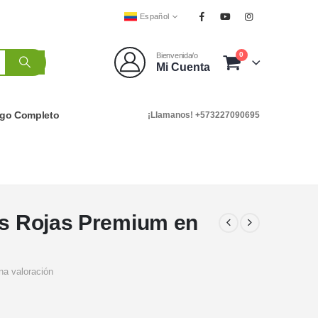
Español
0
Bienvenida/o
Mi Cuenta
ogo Completo
¡Llamanos! +573227090695
as Rojas Premium en
na valoración