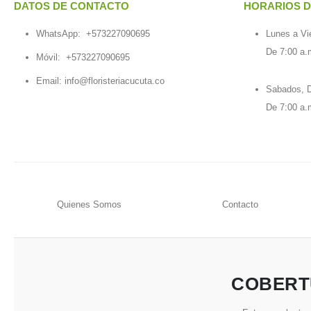
DATOS DE CONTACTO
HORARIOS D
WhatsApp:
+573227090695
Lunes a Vi
De 7:00 a.
Móvil:
+573227090695
Email:
info@floristeriacucuta.co
Sabados, D
De 7:00 a.
Quienes Somos
Contacto
COBERT