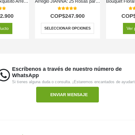
CAJA ARMANI: Exquisito Arreglo de Frutas y Rosas Rojas en Corazón 🌹
Arreglo JIANNA: 25 Rosas para un Regalo Inolvidable 🌹
 of 5
5.00
out of 5
5.0
2.900
COP$
247.900
COP
ducto
Ver 
SELECCIONAR OPCIONES
Escríbenos a través de nuestro número de
WhatsApp
Si tienes alguna duda o consulta. ¡Estaremos encantados de ayudart
ENVIAR MENSAJE