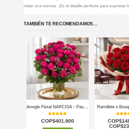
robar una sonrisa. ¡Es el detalle perfecto para expresar l
TAMBIÉN TE RECOMENDAMOS…
Arreglo Floral NARCISA – Pasión en 36 Rosas Fucsia 💖
Ramillete o Bou
5.00
out of 5
5.00
out
COP$
401.900
COP$
14
COP$
23