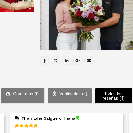
Con Fotos (
0
)
Verificados (
4
)
Todas las
reseñas (
4
)
Yhon Eder Salguero Triana
Valorado en
5
de 5