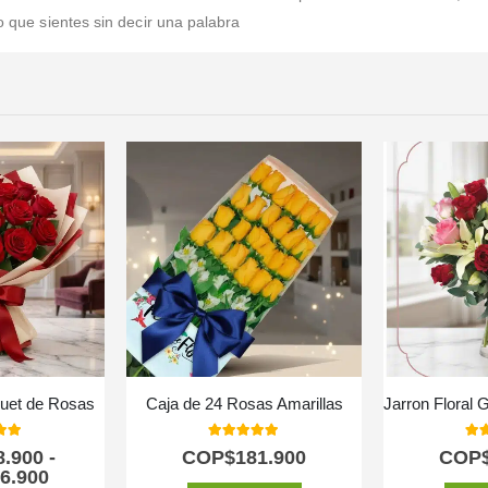
o que sientes sin decir una palabra
quet de Rosas
Caja de 24 Rosas Amarillas
 of 5
5.00
out of 5
5.0
8.900
-
COP$
181.900
COP
6.900