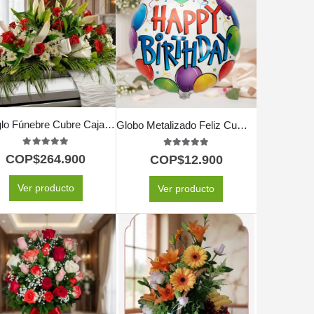
Arreglo Fúnebre Cubre Caja Paraíso
Globo Metalizado Feliz Cumpleaños
5.00
out of 5
5.00
out of 5
COP$
264.900
COP$
12.900
Ver producto
Ver producto