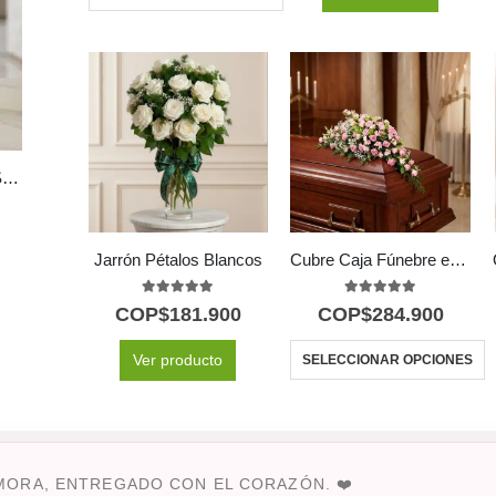
Jarron de Rosas CRISTINA: Elegancia en 12 Tonos Surtidos ⚜️
Jarrón Pétalos Blancos
Cubre Caja Fúnebre en Homenaje a Juana 🕊️
5.00
out of 5
5.00
out of 5
COP$
181.900
COP$
284.900
Ver producto
SELECCIONAR OPCIONES
MORA, ENTREGADO CON EL CORAZÓN. ❤️