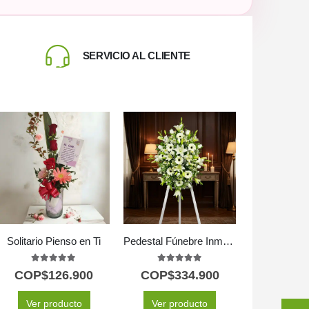
SERVICIO AL CLIENTE
Solitario Pienso en Ti
Pedestal Fúnebre Inmaculada: Un Solemne Homenaje Floral 🕊️
5.00
out of 5
5.00
out of 5
COP$
126.900
COP$
334.900
Ver producto
Ver producto