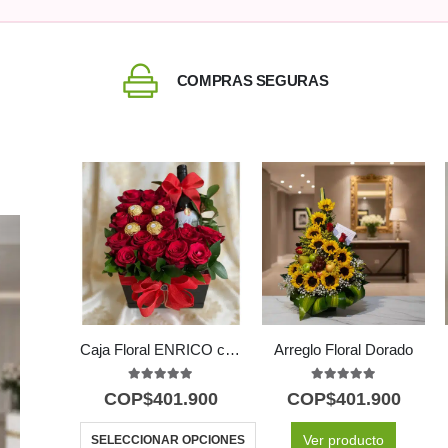
COMPRAS SEGURAS
Caja Floral ENRICO con Rosas, Vino y Chocolates 🍷
Arreglo Floral Dorado
5.00
out of 5
5.00
out of 5
COP$
401.900
COP$
401.900
Ver producto
SELECCIONAR OPCIONES