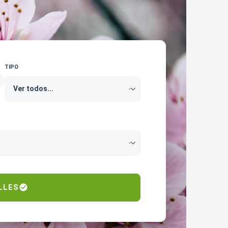
TIPO
LLES