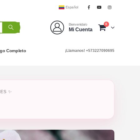
Español
0
Bienvenida/o
Mi Cuenta
ogo Completo
¡Llamanos! +573227090695
RES ✨