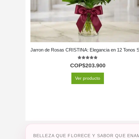
5.00
out of 5
COP$
203.900
Ver producto
BELLEZA QUE FLORECE Y SABOR QUE ENA