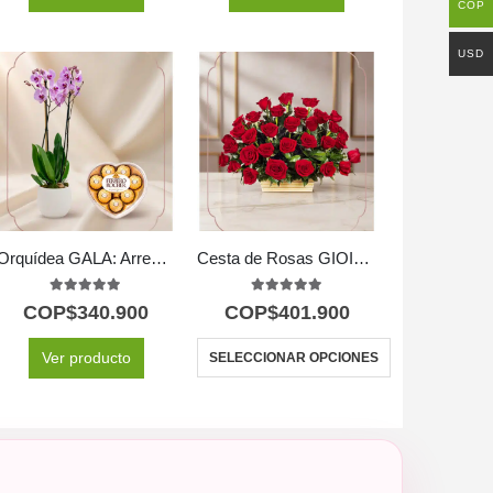
COP
USD
Orquídea GALA: Arreglo Premium con Chocolates de Corazón ✨
Cesta de Rosas GIOIA con 40 Flores para Regalar 🌹
5.00
out of 5
5.00
out of 5
COP$
340.900
COP$
401.900
Ver producto
SELECCIONAR OPCIONES