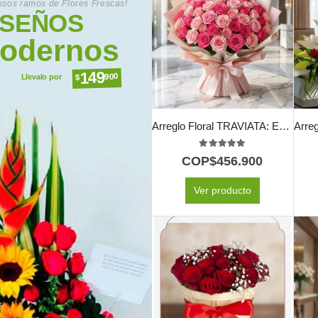
sos ramos de Flores Frescas!
ISEÑOS
odernos
149
900
$
Llevalo por
Arreglo Floral TRAVIATA: Espectacular Ramo de 60 Rosas Fucsia y Rosadas 💝
5.00
out of 5
COP$
456.900
Ver producto