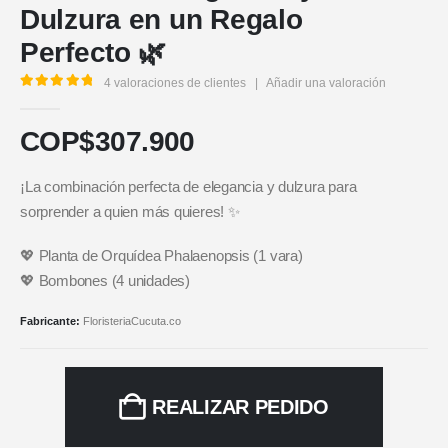
Dulzura en un Regalo
Perfecto 🌿
4
valoraciones de clientes
|
Añadir una valoración
5.00
out of 5
COP$
307.900
¡La combinación perfecta de elegancia y dulzura para
sorprender a quien más quieres! ✨
💖 Planta de Orquídea Phalaenopsis (1 vara)
💖 Bombones (4 unidades)
Fabricante:
FloristeriaCucuta.co
REALIZAR PEDIDO