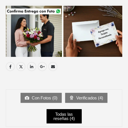
Con Fotos (
0
)
Verificados (
4
)
Todas las
reseñas (
4
)