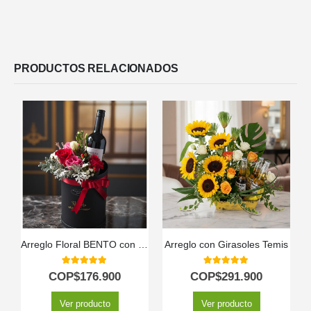
PRODUCTOS RELACIONADOS
Arreglo Floral BENTO con Rosas y Vino | Elegancia para Regalar 🎁
Arreglo con Girasoles Temis
5.00
out of 5
5.00
out of 5
COP$
176.900
COP$
291.900
Ver producto
Ver producto