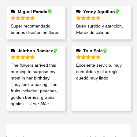
Miguel Parada
Yenny Aguillon
Valorado en
5
de 5
Valorado en
5
de 5
Super recomendado,
Buen surtido y atención,
buenos diseños en flores
Flórez de calidad
Jairthon Ramirez
Toin Sola
Valorado en
5
de 5
Valorado en
5
de 5
The flowers arrived this
Excelente servicio, muy
morning to surprise my
cumplidos y el arreglo
mom in her birthday.
quedó muy lindo
They look amazing. The
fruits included: peaches,
golden berries, grapes,
apples.
...Leer Más