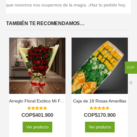
que nosotros nos ocupemos de la magia. ¡Haz tu pedido hoy
TAMBIÉN TE RECOMENDAMOS…
COP
Arreglo Floral Exótico Mi Flechazo
Caja de 18 Rosas Amarillas
5.00
out of 5
5.00
out of 5
COP$
401.900
COP$
170.900
Ver producto
Ver producto