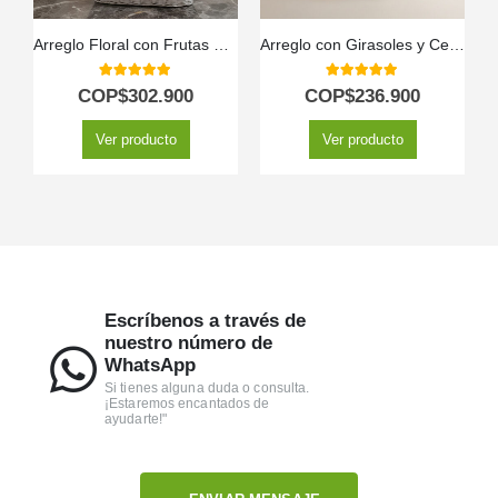
Arreglo Floral con Frutas Hadar
Arreglo con Girasoles y Cervezas Corona GIACOMO ✨
5.00
out of 5
5.00
out of 5
COP$
302.900
COP$
236.900
Ver producto
Ver producto
Escríbenos a través de
nuestro número de
WhatsApp
Si tienes alguna duda o consulta.
¡Estaremos encantados de
ayudarte!"