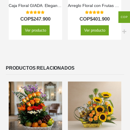
Caja Floral GIADA: Elegante Caja con 18 Rosas Frescas 🌹
Arreglo Floral con Frutas Platonia
COP
5.00
out of 5
5.00
out of 5
COP$
247.900
COP$
401.900
Ver producto
Ver producto
PRODUCTOS RELACIONADOS