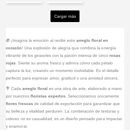
Ivonne
Mariana
A T
Yulian
Libia
Fuquen
Montoya
Valorado en
5
de 
Urrego
Esperanza
Excelente
Cargar más
Valorado en
5
de 5
Valorado en
5
de 5
servicio y muy
Fonseca
Muy bonitos y
hermosos
Valorado en
5
de 5
rápido.
cumplidos.
Gracias,
arreglos y
Huertas
Atención
gracias y más
flores frescas.
personalizada
gracias.
Valorado en
5
de 5
🎁 ¡Imagina la emoción al recibir este
arreglo floral en
Excelente
y los arreglos
Ordené via
servicio me
corazón
! Una explosión de alegría que combina la energía
florales
internet desde
colaboraron
vibrante de los girasoles con la pasión intensa de cinco
rosas
divinos. Lo
los EEUU una
en bgta con
recomiendo
rojas
. Siente su aroma fresco y admira cómo cada pétalo
caja de 24
todo
totalmente.
rosas
captura la luz, creando un momento inolvidable. Es el detalle
muchísimas
premium con
gracias
perfecto para expresar amor, gratitud o una amistad sincera.
chocolates
para el Día de
💐 Cada
arreglo floral
es una obra de arte, elaborado a mano
Amor y
por nuestros
floristas expertos
. Seleccionamos únicamente
Amistad para
flores frescas
de calidad de exportación para garantizar que
ser
...Leer
su belleza y vitalidad perduren. La combinación de texturas y
Más
colores no es casualidad, es un diseño pensado para impactar
y enamorar.