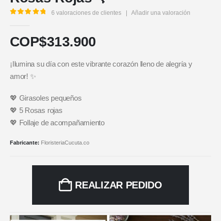
6
valoraciones de clientes
|
Añadir una valoración
5.00
out of 5
COP$
313.900
¡Ilumina su día con este vibrante corazón lleno de alegría y
amor! ✨
💖 Girasoles pequeños
💖 5 Rosas rojas
💖 Follaje de acompañamiento
Fabricante:
FloristeriaCucuta.co
REALIZAR PEDIDO