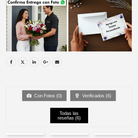
Con Fotos (
0
)
Verificados (
6
)
Todas las
reseñas (
6
)