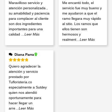
Valorado en
5
de 5
Valorado en
5
de 5
Maravilloso servicio y
Me encantó todo, el
atención personalizada ,
servicio fue muy bueno y
su amabilidad y paciencia
me ayudaron a que el
para complacer al cliente
ramo llegara muy rápido
son dos ingredientes
al sitio. Los ramos que
importantes para una
ellos tienen son
calidad
...Leer Más
hermosos y
realment
...Leer Más
Diana Parra
Valorado en
5
de 5
Quiero agradecer la
atención y servicio
prestado por
Tufloristeria.co
especialmente a Sutdey
quien nos atendió
oportunamente para
hacer llegar un
arre
...Leer Más