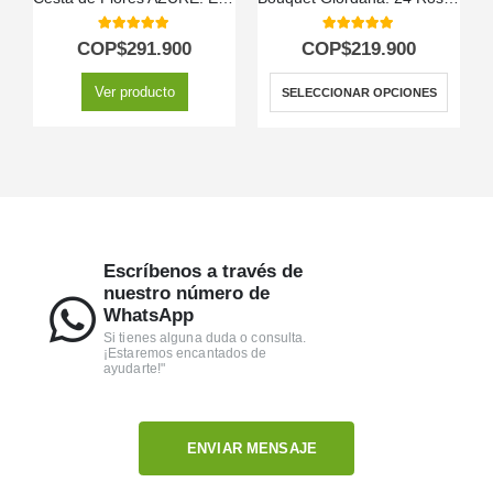
5.00
out of 5
5.00
out of 5
COP$
291.900
COP$
219.900
Ver producto
SELECCIONAR OPCIONES
Escríbenos a través de
nuestro número de
WhatsApp
Si tienes alguna duda o consulta.
¡Estaremos encantados de
ayudarte!"
ENVIAR MENSAJE