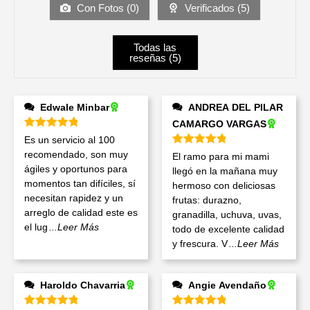
Con Fotos (
0
)
Verificados (
5
)
Todas las
reseñas (
5
)
Edwale Minbar
ANDREA DEL PILAR
CAMARGO VARGAS
Valorado en
5
de 5
Es un servicio al 100
Valorado en
5
de 5
recomendado, son muy
El ramo para mi mami
ágiles y oportunos para
llegó en la mañana muy
momentos tan difíciles, sí
hermoso con deliciosas
necesitan rapidez y un
frutas: durazno,
arreglo de calidad este es
granadilla, uchuva, uvas,
el lug
...Leer Más
todo de excelente calidad
y frescura. V
...Leer Más
Haroldo Chavarria
Angie Avendaño