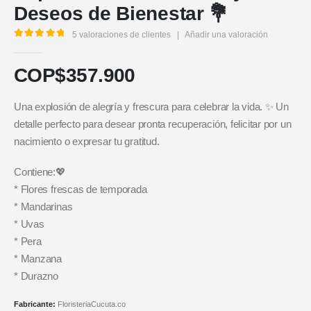
Deseos de Bienestar 💐
5
valoraciones de clientes
|
Añadir una valoración
5.00
out of 5
COP$
357.900
Una explosión de alegría y frescura para celebrar la vida. ✨ Un
detalle perfecto para desear pronta recuperación, felicitar por un
nacimiento o expresar tu gratitud.
Contiene:💖
* Flores frescas de temporada
* Mandarinas
* Uvas
* Pera
* Manzana
* Durazno
Fabricante:
FloristeriaCucuta.co