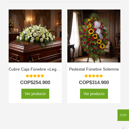
Cubre Caja Fúnebre «Legado Eterno de Tomás» 🕊️
Pedestal Fúnebre Solemne
5.00
out of 5
5.00
out of 5
COP$
254.900
COP$
314.900
Ver producto
Ver producto
COP