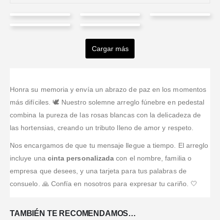
Cristian
Angelica
Kelly
Jeny
Zulma
Arenas
Altamar
Rodriguez
Bustos
Torres
Rios
Robles
Cargar más
Valorado en
5
de 5
Encargamos
Valorado en
5
de 5
Valorado en
5
de 5
Valorado en
5
de 5
Valorado en
5
de 
las flores para
Atención muy
El tributo para
Contestaron
El arreglo
el funeral de
humana y
la despedida
incluso de
para la
mi hermano y
respetuosa;
de mi esposa
noche y me
ceremonia
Honra su memoria y envía un abrazo de paz en los momentos
se veían muy
en un
quedó
mandaron
quedó tal cual
más difíciles. 🕊️ Nuestro solemne arreglo fúnebre en pedestal
bonitas;
momento
impecable; se
fotos del
lo pedí; lo
combina la pureza de las rosas blancas con la delicadeza de
quedaron muy
difícil, se
notaba la
arreglo; ese
entregaron
las hortensias, creando un tributo lleno de amor y respeto.
bien en la
agradece que
dedicación y
acompañamiento
puntuales y lo
ceremonia.
cumplan y lo
se veía
ayuda mucho
recomendaría
Nos encargamos de que tu mensaje llegue a tiempo. El arreglo
hagan con
elegante.
en esos
sin dudar.
incluye una
cinta personalizada
con el nombre, familia o
calidad.
momentos.
empresa que desees, y una tarjeta para tus palabras de
consuelo. 🙏 Confía en nosotros para expresar tu cariño. 🤍
TAMBIÉN TE RECOMENDAMOS…