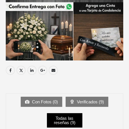
Con Fotos (
0
)
Verificados (
9
)
Todas las
reseñas (
9
)