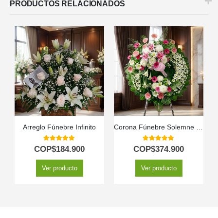
PRODUCTOS RELACIONADOS
Arreglo Fúnebre Infinito
Corona Fúnebre Solemne «Homenaje a Mathias» ⚜️
5.00
out of 5
5.00
out of 5
COP$
184.900
COP$
374.900
Ver producto
Ver producto