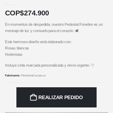
5.00
out of 5
COP$
274.900
En momentos de despedida, nuestro Pedestal Fúnebre es un
mensaje de luz y consuelo para el corazón. 🕊️
Este hermoso diseño está elaborado con:
Rosas blancas
Hortensias
Incluye cinta marcada personalizada y envío urgente. 🤍
Fabricante:
FloristeriaCucuta.co
REALIZAR PEDIDO