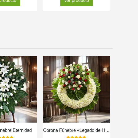
producto
Ver producto
nebre Eternidad
Corona Fúnebre «Legado de Hildegarda» 🤍
Pedesta