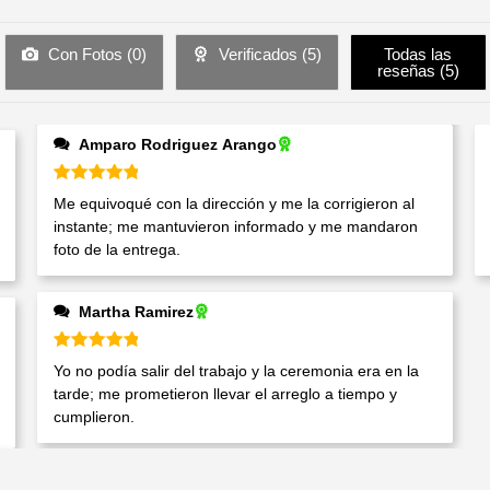
Con Fotos (
0
)
Verificados (
5
)
Todas las
reseñas (
5
)
Amparo Rodriguez Arango
Valorado en
5
de 5
Me equivoqué con la dirección y me la corrigieron al
instante; me mantuvieron informado y me mandaron
foto de la entrega.
Martha Ramirez
Valorado en
5
de 5
Yo no podía salir del trabajo y la ceremonia era en la
tarde; me prometieron llevar el arreglo a tiempo y
cumplieron.