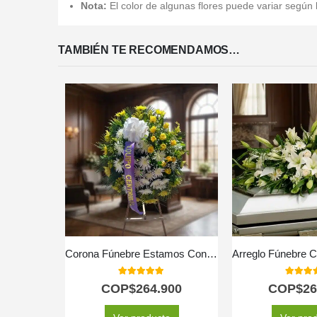
Nota:
El color de algunas flores puede variar según l
TAMBIÉN TE RECOMENDAMOS…
Corona Fúnebre Estamos Contigo
5.00
out of 5
5.00
out
COP$
264.900
COP$
26