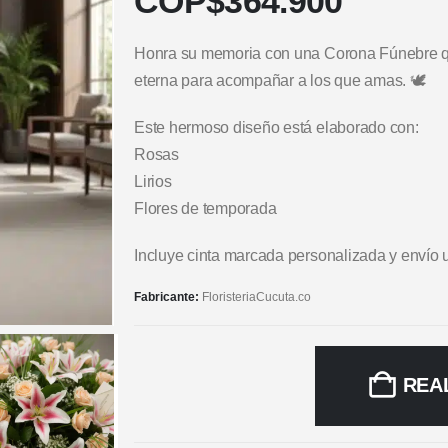
COP$
364.900
Honra su memoria con una Corona Fúnebre qu
eterna para acompañar a los que amas. 🕊️
Este hermoso diseño está elaborado con:
Rosas
Lirios
Flores de temporada
Incluye cinta marcada personalizada y envío 
Fabricante:
FloristeriaCucuta.co
REA