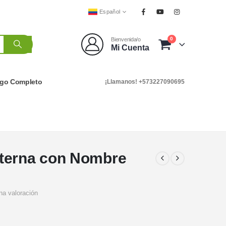
Español
0
Bienvenida/o
Mi Cuenta
ogo Completo
¡Llamanos! +573227090695
terna con Nombre
na valoración