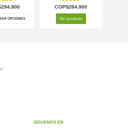
0
out of 5
5.00
out of 5
$
294.900
COP$
284.900
C
Ver producto
NAR OPCIONES
SELEC
e!"
SÍGUENOS EN