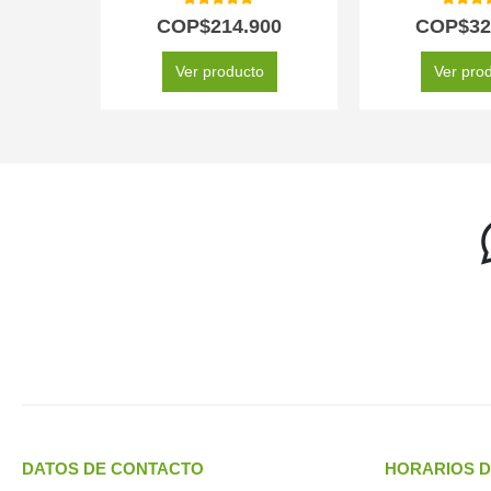
5.00
out of 5
5.00
out
COP$
214.900
COP$
32
Ver producto
Ver pro
DATOS DE CONTACTO
HORARIOS D