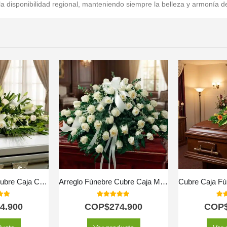
a disponibilidad regional, manteniendo siempre la belleza y armonía del
Arreglo Fúnebre Cubre Caja Con Rosas Blancas y Lirios
Arreglo Fúnebre Cubre Caja Misericordia
 of 5
5.00
out of 5
5.0
4.900
COP$
274.900
COP