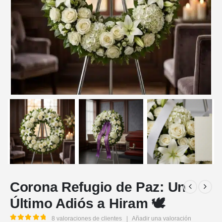
Corona Refugio de Paz: Un
Último Adiós a Hiram 🕊️
8
valoraciones de clientes
|
Añadir una valoración