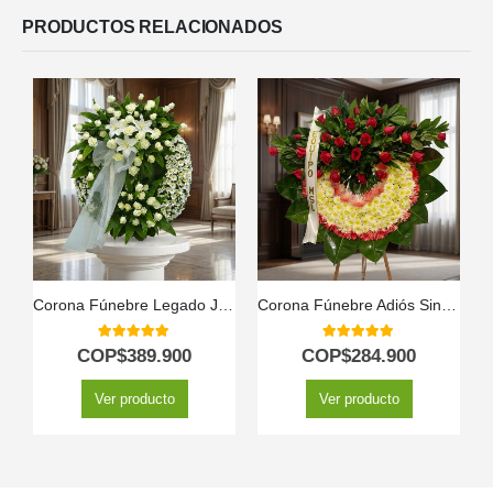
PRODUCTOS RELACIONADOS
Corona Fúnebre Legado Jacob: Flores para un Último Adiós 🕊️
Corona Fúnebre Adiós Sincero
5.00
out of 5
5.00
out of 5
COP$
389.900
COP$
284.900
Ver producto
Ver producto