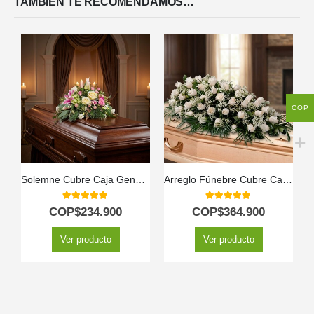
TAMBIÉN TE RECOMENDAMOS…
COP
Solemne Cubre Caja Genoveva: Un Homenaje de Flores Blancas 🤍
Arreglo Fúnebre Cubre Caja Cielo
5.00
out of 5
5.00
out of 5
COP$
234.900
COP$
364.900
Ver producto
Ver producto