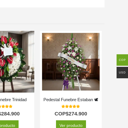
COP
USD
nebre Trinidad
Pedestal Funebre Estaban 🕊️
Pedesta
0
out of 5
5.00
out of 5
$
284.900
COP$
274.900
C
producto
Ver producto