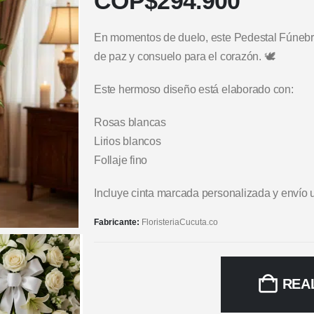
COP$
294.900
En momentos de duelo, este Pedestal Fúnebr
de paz y consuelo para el corazón. 🕊️
Este hermoso diseño está elaborado con:
Rosas blancas
Lirios blancos
Follaje fino
Incluye cinta marcada personalizada y envío 
Fabricante:
FloristeriaCucuta.co
REA