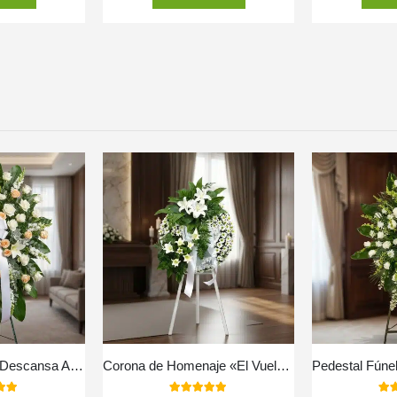
Pedestal Fúnebre Descansa Ahora
Corona de Homenaje «El Vuelo de Uriel» 🕊️