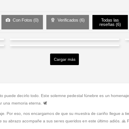
Con Fotos (
0
)
Verificados (
6
)
Todas las
reseñas (
6
)
Laura Milena Vega
Isaac Munoz
Valorado en
5
de 5
El arreglo para el funeral llegó tal cual como en la foto,
Cargar más
Valorado en
5
de 5
muy bonito y bien presentado.
El arreglo que enviamos para el funeral llegó hermoso
y la familia quedó muy conmovida al verlo.
 puede decirlo todo. Este solemne pedestal fúnebre es un homenaje s
ar una memoria eterna. 🕊️
je. Por eso, nos encargamos de que su muestra de cariño llegue a t
 su abrazo acompañe a sus seres queridos en este último adiós. 🙏 P