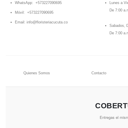
WhatsApp:
+573227090695
Lunes a Vi
De 7:00 a.
Móvil:
+573227090695
Email:
info@floristeriacucuta.co
Sabados, D
De 7:00 a.
Quienes Somos
Contacto
COBERT
Entregas el mism