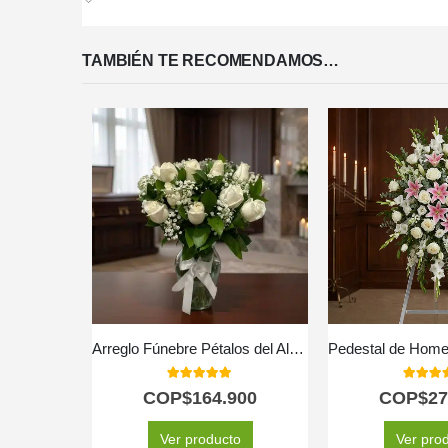
TAMBIÉN TE RECOMENDAMOS…
Arreglo Fúnebre Pétalos del Alma
5.00
out of 5
5.00
out
COP$
164.900
COP$
27
Ver producto
Ver pro