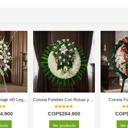
Pedestal de Homenaje «El Legado de Josafat»: Tributo Digno y Solemne 🕊️
Corona Fúnebre Con Rosas y Lirios
Corona Fú
 of 5
5.00
out of 5
5.0
4.900
COP$
284.900
COP
ducto
Ver producto
Ver 