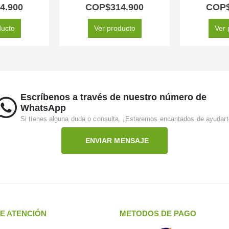
 of 5
5.00
out of 5
5.0
4.900
COP$
314.900
COP
ducto
Ver producto
Ver 
Escríbenos a través de nuestro número de
WhatsApp
Si tienes alguna duda o consulta. ¡Estaremos encantados de ayudart
ENVIAR MENSAJE
E ATENCIÓN
METODOS DE PAGO