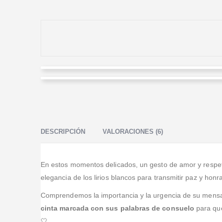
Ana Ponce
Daniela Martinez
Valorado en
5
de 5
Las flores para el funeral quedaron muy bonitas;
Valorado en
5
de 5
quedamos muy agradecidos con el resultado.
La calidad fue excelente: lo que pedí fue exactamente
lo que entregaron.
DESCRIPCIÓN
VALORACIONES (6)
En estos momentos delicados, un gesto de amor y respeto
elegancia de los lirios blancos para transmitir paz y honr
Comprendemos la importancia y la urgencia de su mensa
cinta marcada con sus palabras de consuelo
para que
🤍