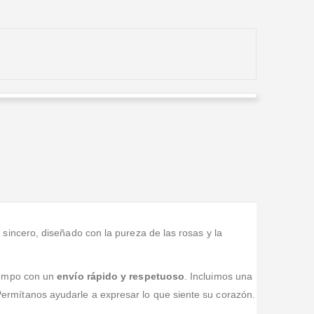
Yolanda Vanegas Reynales
Valorado en
5
de 5
Encargamos las flores para el funeral de mi hermano y
se veían muy bonitas; quedaron muy bien en la
ceremonia.
incero, diseñado con la pureza de las rosas y la
iempo con un
envío rápido y respetuoso
. Incluimos una
ermítanos ayudarle a expresar lo que siente su corazón.