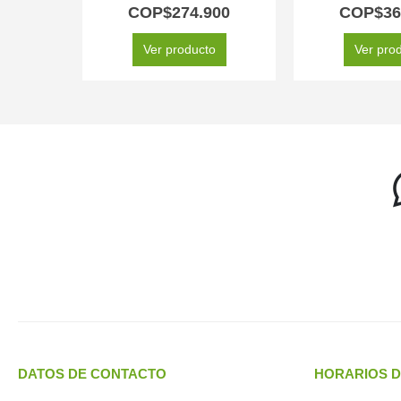
5.00
out of 5
5.00
out
COP$
274.900
COP$
36
Ver producto
Ver pro
DATOS DE CONTACTO
HORARIOS D