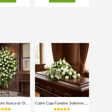
Pedestal Fúnebre Nunca te Olvidaré
Cubre Caja Fúnebre Solemne: El Respetuoso Homenaje a Lidia 🕊️