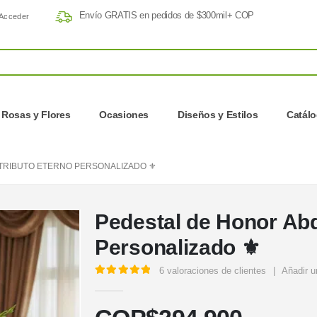
Envío GRATIS en pedidos de $300mil+ COP
Acceder
Rosas y Flores
Ocasiones
Diseños y Estilos
Catál
TRIBUTO ETERNO PERSONALIZADO ⚜️
Pedestal de Honor Abd
Personalizado ⚜️
6
valoraciones de clientes
|
Añadir u
5.00
out of 5