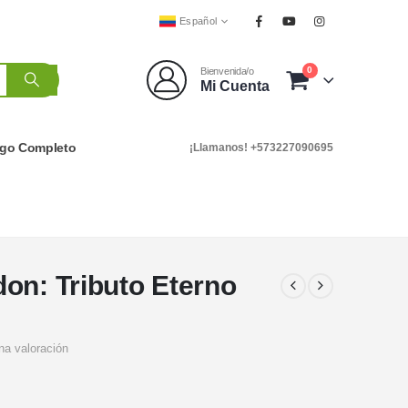
Español
0
Bienvenida/o
Mi Cuenta
ogo Completo
¡Llamanos! +573227090695
on: Tributo Eterno
na valoración