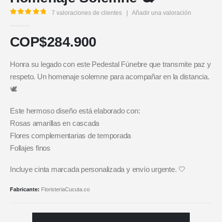
7
valoraciones de clientes
|
Añadir una valoración
5.00
out of 5
COP$
284.900
Honra su legado con este Pedestal Fúnebre que transmite paz y
respeto. Un homenaje solemne para acompañar en la distancia.
🕊️
Este hermoso diseño está elaborado con:
Rosas amarillas en cascada
Flores complementarias de temporada
Follajes finos
Incluye cinta marcada personalizada y envío urgente. 🤍
Fabricante:
FloristeriaCucuta.co