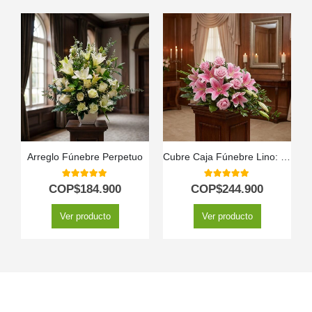
Arreglo Fúnebre Perpetuo
Cubre Caja Fúnebre Lino: Un Homenaje de Paz y Respeto 🕊️
5.00
out of 5
5.00
out of 5
COP$
184.900
COP$
244.900
Ver producto
Ver producto