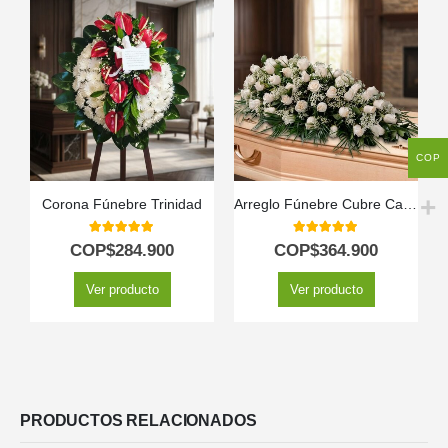
COP
Corona Fúnebre Trinidad
Arreglo Fúnebre Cubre Caja Cielo
P
5.00
out of 5
5.00
out of 5
COP$
284.900
COP$
364.900
Ver producto
Ver producto
PRODUCTOS RELACIONADOS