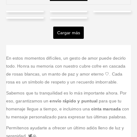
Marco
Mauricio
Fer
Angela
Paola
Fidel
Ortegon
Paredes
Gomez
Agudelo
Amaya
Arrázola
Cargar más
Valorado en
5
de 5
Era para un
Valorado en
5
de 5
Valorado en
5
de 5
Valorado en
5
de 5
Valorado en
5
de 
Hice el pedido
funeral fuera
Cuando
Como estaba
Lo entregaron
en la noche,
de la ciudad y
llegamos a la
en el exterior,
en la funeraria
casi al final
el arreglo
iglesia ya lo
me
a tiempo y el
En estos momentos difíciles, un gesto de amor puede decirlo
del servicio
resultó tal cual
habían dejado
gestionaron
detalle fue
todo. Honra su memoria con nuestro cubre cofre en cascada
exequial, y
en persona;
listo; el ramo
todo: me
muy bonito;
de rosas blancas, un manto de paz y amor eterno 🤍. Cada
aun así lo
incluso nos
estaba
enviaron fotos
incluso me
rosa es un símbolo de respeto y un recuerdo imborrable.
resolvieron:
enviaron una
hermoso y la
del arreglo y
llamaron para
quedó sobrio,
foto y quedó
tarjeta se veía
confirmación
confirmar el
Sabemos que tu tranquilidad es lo más importante ahora. Por
con buen
igual de
fácil.
de entrega;
mensaje y eso
eso, garantizamos un
envío rápido y puntual
para que tu
gusto, y lo
bonito.
quedó
se valora
entregaron
homenaje llegue a tiempo, e incluimos una
cinta marcada
con
precioso.
mucho.
rápido.
tu mensaje personalizado para expresar tus últimas palabras.
Permítenos ayudarte a ofrecer un último adiós lleno de luz y
serenidad. 🕊️🙏