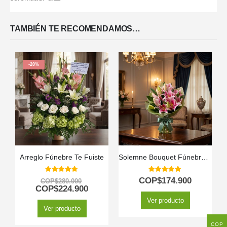
TAMBIÉN TE RECOMENDAMOS…
-20%
Arreglo Fúnebre Te Fuiste
Solemne Bouquet Fúnebre de Homenaje Eli 🕊️
5.00
out of 5
5.00
out of 5
COP$
174.900
COP$
280.000
COP$
224.900
Ver producto
Ver producto
COP