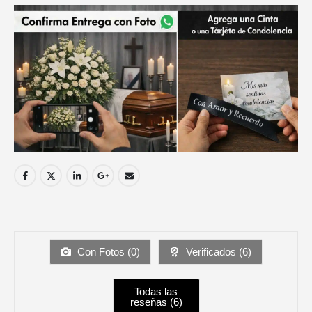
Con Fotos (
0
)
Verificados (
6
)
Todas las
reseñas (
6
)