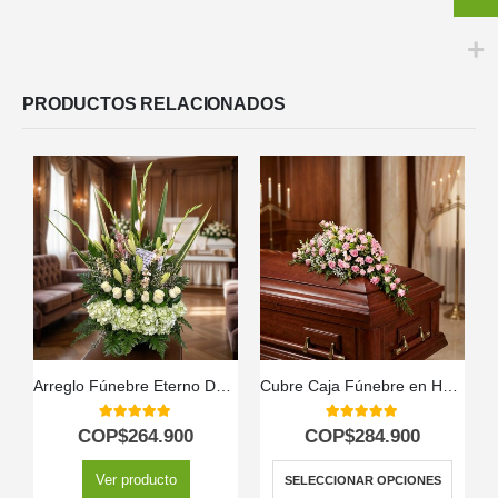
PRODUCTOS RELACIONADOS
Arreglo Fúnebre Eterno Descanso
Cubre Caja Fúnebre en Homenaje a Juana 🕊️
5.00
out of 5
5.00
out of 5
COP$
264.900
COP$
284.900
Ver producto
SELECCIONAR OPCIONES