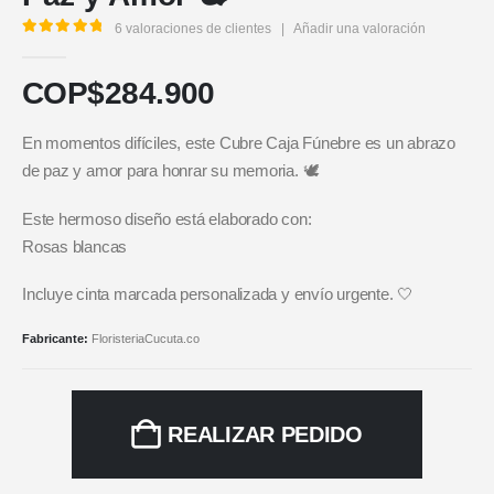
6
valoraciones de clientes
|
Añadir una valoración
5.00
out of 5
COP$
284.900
En momentos difíciles, este Cubre Caja Fúnebre es un abrazo
de paz y amor para honrar su memoria. 🕊️
Este hermoso diseño está elaborado con:
Rosas blancas
Incluye cinta marcada personalizada y envío urgente. 🤍
Fabricante:
FloristeriaCucuta.co
REALIZAR PEDIDO