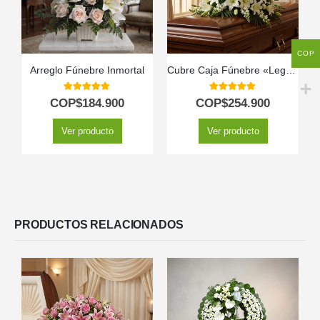
COP
Arreglo Fúnebre Inmortal
Cubre Caja Fúnebre «Legado de José» con Rosas Blancas 🕊️
5.00
out of 5
5.00
out of 5
COP$
184.900
COP$
254.900
Ver producto
Ver producto
PRODUCTOS RELACIONADOS