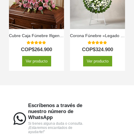
Cubre Caja Fúnebre Ifigenia: Un Homenaje Floral Conmovedor 🕊️
Corona Fúnebre «Legado de Paz»: Un Homenaje Floral a Mesha 🕊️
5.00
out of 5
5.00
out of 5
COP$
264.900
COP$
324.900
Ver producto
Ver producto
Escríbenos a través de
nuestro número de
WhatsApp
Si tienes alguna duda o consulta.
¡Estaremos encantados de
ayudarte!"