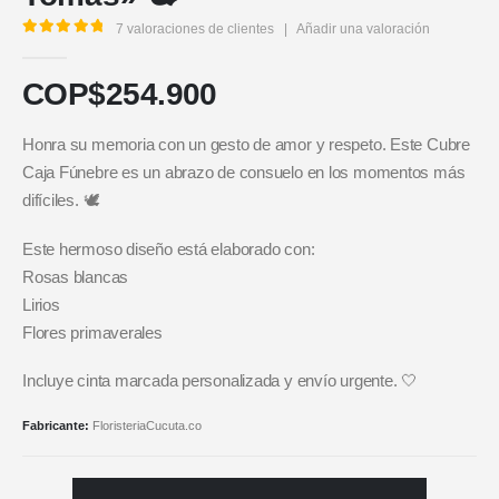
7
valoraciones de clientes
|
Añadir una valoración
5.00
out of 5
COP$
254.900
Honra su memoria con un gesto de amor y respeto. Este Cubre
Caja Fúnebre es un abrazo de consuelo en los momentos más
difíciles. 🕊️
Este hermoso diseño está elaborado con:
Rosas blancas
Lirios
Flores primaverales
Incluye cinta marcada personalizada y envío urgente. 🤍
Fabricante:
FloristeriaCucuta.co