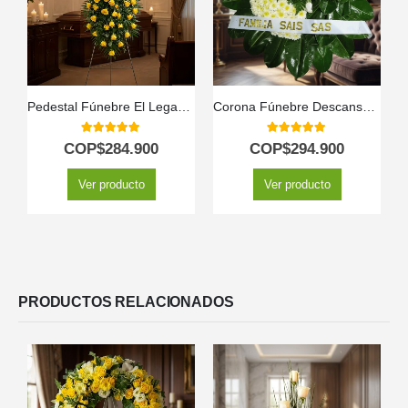
Pedestal Fúnebre El Legado de Domingo: Homenaje Solemne 🕊️
Corona Fúnebre Descansa en Paz
5.00
out of 5
5.00
out of 5
COP$
284.900
COP$
294.900
Ver producto
Ver producto
PRODUCTOS RELACIONADOS