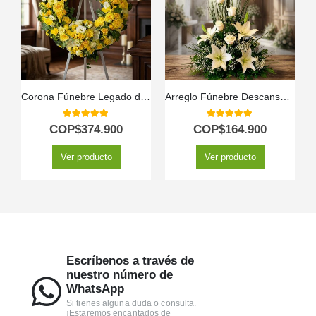
Corona Fúnebre Legado de Paz para Benjamin 🕊️
Arreglo Fúnebre Descanso Eterno
5.00
out of 5
5.00
out of 5
COP$
374.900
COP$
164.900
Ver producto
Ver producto
Escríbenos a través de
nuestro número de
WhatsApp
Si tienes alguna duda o consulta.
¡Estaremos encantados de