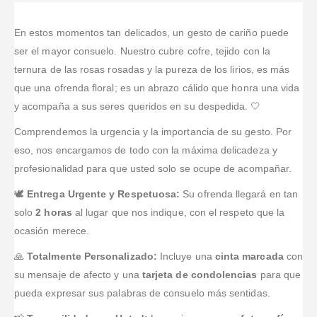
El tributo para
Hice el pedido
experiencia
incluso con el
noche anterior
el funeral
en la noche,
fue muy
texto de la
y aun así lo
quedó
casi al final
En estos momentos tan delicados, un gesto de cariño puede
buena: pedí
cinta y el
entregaron
perfecto y
del servicio
ser el mayor consuelo. Nuestro cubre cofre, tejido con la
un cambio de
seguimiento
perfecto para
todo el mundo
exequial, y
ternura de las rosas rosadas y la pureza de los lirios, es más
fecha y lo
hasta que
la ceremonia;
lo admiró;
aun así lo
que una ofrenda floral; es un abrazo cálido que honra una vida
resolvieron
llegó; todo el
comprar en
ahora se ve
resolvieron:
rápido porque
proceso fue
línea fue fácil
y acompaña a sus seres queridos en su despedida. 🤍
precioso y de
quedó sobrio,
verifican hora
muy
y súper
verdad
con buen
Comprendemos la urgencia y la importancia de su gesto. Por
y lugar antes
profesional.
rápido.
gracias.
gusto, y lo
de entregar
eso, nos encargamos de todo con la máxima delicadeza y
entregaron
en la
rápido.
profesionalidad para que usted solo se ocupe de acompañar.
funeraria.
🕊️
Entrega Urgente y Respetuosa:
Su ofrenda llegará en tan
solo
2 horas
al lugar que nos indique, con el respeto que la
ocasión merece.
🙏
Totalmente Personalizado:
Incluye una
cinta marcada
con
su mensaje de afecto y una
tarjeta de condolencias
para que
pueda expresar sus palabras de consuelo más sentidas.