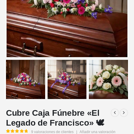
Cubre Caja Fúnebre «El
Legado de Francisco» 🕊️
9
valoraciones de clientes
|
Añadir una valoración