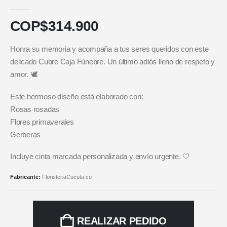
5.00
out of 5
COP$
314.900
Honra su memoria y acompaña a tus seres queridos con este
delicado Cubre Caja Fúnebre. Un último adiós lleno de respeto y
amor. 🕊️
Este hermoso diseño está elaborado con:
Rosas rosadas
Flores primaverales
Gerberas
Incluye cinta marcada personalizada y envío urgente. 🤍
Fabricante:
FloristeriaCucuta.co
REALIZAR PEDIDO