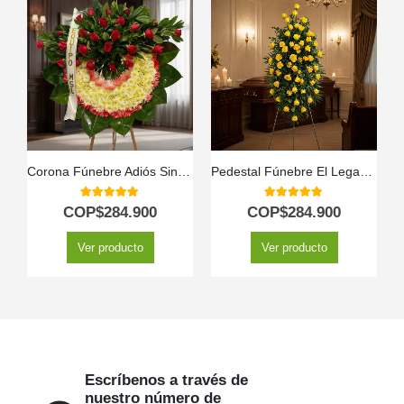
Corona Fúnebre Adiós Sincero
Pedestal Fúnebre El Legado de Domingo: Homenaje Solemne 🕊️
5.00
out of 5
5.00
out of 5
COP$
284.900
COP$
284.900
Ver producto
Ver producto
Escríbenos a través de
nuestro número de