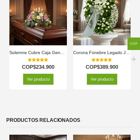
COP
Solemne Cubre Caja Genoveva: Un Homenaje de Flores Blancas 🤍
Corona Fúnebre Legado Jacob: Flores para un Último Adiós 🕊️
5.00
out of 5
5.00
out of 5
COP$
234.900
COP$
389.900
Ver producto
Ver producto
PRODUCTOS RELACIONADOS