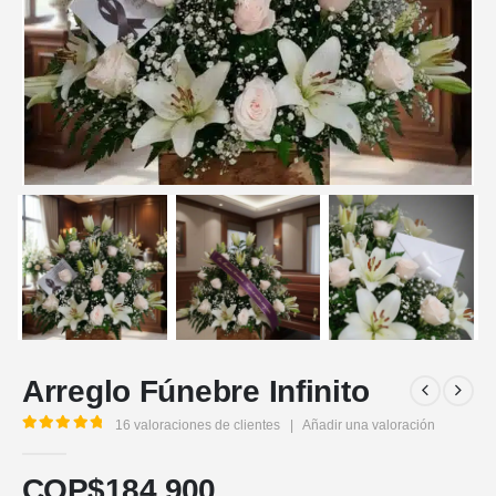
Arreglo Fúnebre Infinito
16
valoraciones de clientes
|
Añadir una valoración
5.00
out of 5
COP$
184.900