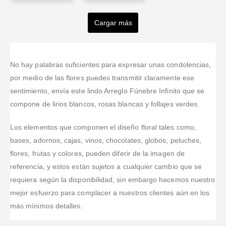
Garay
JAVIER
ANDRES
Cito
Pao
Jonathan
CALDERON
PLATA
Cargar más
Valorado en
5
de 5
Valorado en
5
de 
Me pareció un
excelente
Valorado en
5
de 5
Valorado en
5
de 5
Valorado en
5
de 5
Una ocasión
buen servicio
Excelente
servicio, muy
Excelente
especial que
servicio,muy
atentos a
servicio y
celebrar y
buena
todos los
calidad
No hay palabras suficientes para expresar unas condolencias,
estas lejos?
atencion.Los
detalles ,
por medio de las flores puedes transmitir claramente ese
Sorprende a
arreglos de
gracias paula
sentimiento, envía este lindo Arreglo Fúnebre Infinito que se
los tuyos, y
flores estaban
por tu
compone de lirios blancos, rosas blancas y follajes verdes.
diles que
muy
paciente
estas
bonitos.El
atención.
presente, con
servicio de
Los elementos que componen el diseño floral tales como,
un hermoso
Karen fue
bases, adornos, cajas, vinos, chocolates, globos, peluches,
arreglo floral
excelente.
flores, frutas y colores, pueden diferir de la imagen de
de la
referencia, y estos están sujetos a cualquier cambio que se
Floristería
en
...Leer Más
requiera según la disponibilidad, sin embargo hacemos nuestro
mejor esfuerzo para complacer a nuestros clientes aún en los
más mínimos detalles.