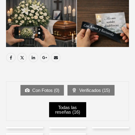
Con Fotos (
0
)
Verificados (
15
)
Todas las
reseñas (
16
)
DIEGO
Renato
Pao