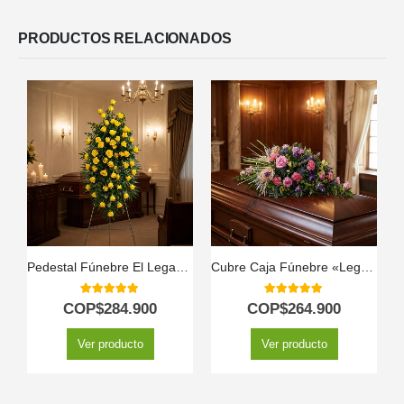
PRODUCTOS RELACIONADOS
Pedestal Fúnebre El Legado de Domingo: Homenaje Solemne 🕊️
Cubre Caja Fúnebre «Legado Sereno de Ivon» 🕊️
5.00
out of 5
5.00
out of 5
COP$
284.900
COP$
264.900
Ver producto
Ver producto