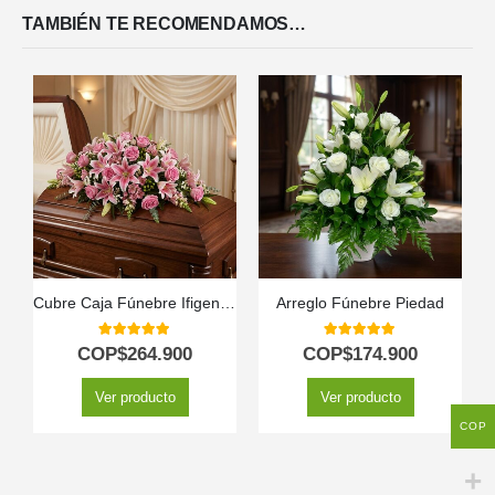
TAMBIÉN TE RECOMENDAMOS…
Cubre Caja Fúnebre Ifigenia: Un Homenaje Floral Conmovedor 🕊️
Arreglo Fúnebre Piedad
5.00
out of 5
5.00
out of 5
COP$
264.900
COP$
174.900
Ver producto
Ver producto
COP