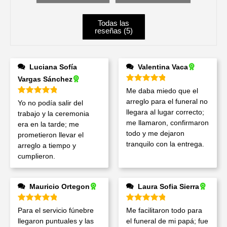
Todas las
reseñas (
5
)
Luciana Sofía
Valentina Vaca
Vargas Sánchez
Valorado en
5
de 5
Me daba miedo que el
Valorado en
5
de 5
arreglo para el funeral no
Yo no podía salir del
llegara al lugar correcto;
trabajo y la ceremonia
me llamaron, confirmaron
era en la tarde; me
todo y me dejaron
prometieron llevar el
tranquilo con la entrega.
arreglo a tiempo y
cumplieron.
Mauricio Ortegon
Laura Sofia Sierra
Valorado en
5
de 5
Valorado en
5
de 5
Para el servicio fúnebre
Me facilitaron todo para
llegaron puntuales y las
el funeral de mi papá; fue