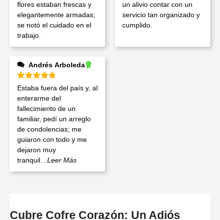
flores estaban frescas y
un alivio contar con un
elegantemente armadas;
servicio tan organizado y
se notó el cuidado en el
cumplido.
trabajo.
Andrés Arboleda
Valorado en
5
de 5
Estaba fuera del país y, al
enterarme del
fallecimiento de un
familiar, pedí un arreglo
de condolencias; me
guiaron con todo y me
dejaron muy
tranquil
...Leer Más
Cubre Cofre Corazón: Un Adiós