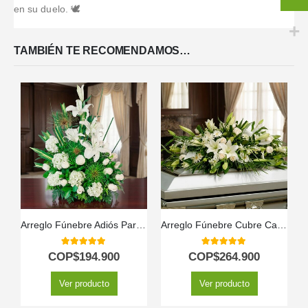
en su duelo. 🕊️
TAMBIÉN TE RECOMENDAMOS…
Arreglo Fúnebre Adiós Para Siempre
Arreglo Fúnebre Cubre Caja Con Rosas Blancas y Lirios
5.00
out of 5
5.00
out of 5
COP$
194.900
COP$
264.900
Ver producto
Ver producto