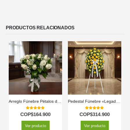
PRODUCTOS RELACIONADOS
Arreglo Fúnebre Pétalos del Alma
Pedestal Fúnebre «Legado Sereno» para Julián 🕊️
5.00
out of 5
5.00
out of 5
COP$
164.900
COP$
314.900
Ver producto
Ver producto