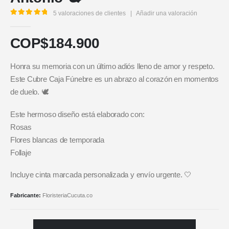
5
valoraciones de clientes
|
Añadir una valoración
5.00
out of 5
COP$
184.900
Honra su memoria con un último adiós lleno de amor y respeto.
Este Cubre Caja Fúnebre es un abrazo al corazón en momentos
de duelo. 🕊️
Este hermoso diseño está elaborado con:
Rosas
Flores blancas de temporada
Follaje
Incluye cinta marcada personalizada y envío urgente. 🤍
Fabricante:
FloristeriaCucuta.co