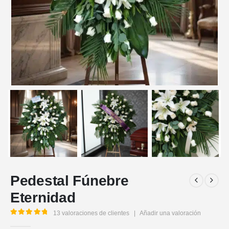
Pedestal Fúnebre
Eternidad
13
valoraciones de clientes
|
Añadir una valoración
5.00
out of 5