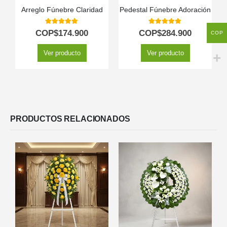
Arreglo Fúnebre Claridad
Pedestal Fúnebre Adoración
5.00
out of 5
5.00
out of 5
COP$
174.900
COP$
284.900
COP
Ver producto
Ver producto
PRODUCTOS RELACIONADOS