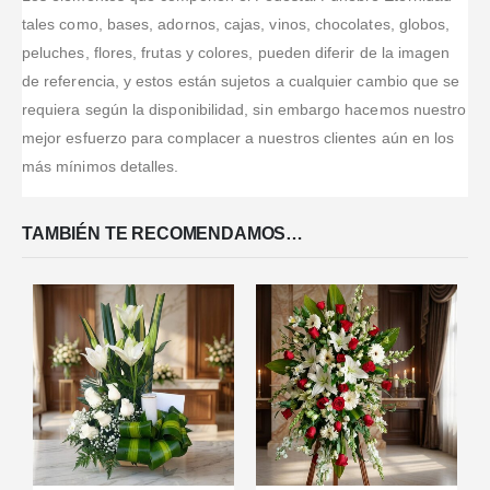
puntualidad y
QUE LES
espectacular
el gran y
tales como, bases, adornos, cajas, vinos, chocolates, globos,
la excelente
GUSTA
perfecto
peluches, flores, frutas y colores, pueden diferir de la imagen
atención la
DENIGRAR
servicio que
de referencia, y estos están sujetos a cualquier cambio que se
recomiendo al
DEL
recibí de esta
100x100
TRABAJO
requiera según la disponibilidad, sin embargo hacemos nuestro
Floristería.
puesto que he
AJENO ...O
Muy
mejor esfuerzo para complacer a nuestros clientes aún en los
comprado
ES ENVIDIA O
profesionales
más mínimos detalles.
desde
CONVENIENCIA....
y muy
e
...Leer Más
PEDÍ UN
colaboradores.
DETALLE
Nunca había
TAMBIÉN TE RECOMENDAMOS…
CON
tenido un
ARREGLO
servic
...Leer
FLORAL Y
Más
...Leer Más