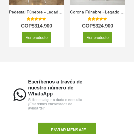
Pedestal Fúnebre «Legado Sereno» para Julián 🕊️
Corona Fúnebre «Legado de Paz»: Un Homenaje Floral a Mesha 🕊️
5.00
out of 5
5.00
out of 5
COP$
314.900
COP$
324.900
Ver producto
Ver producto
Escríbenos a través de
nuestro número de
WhatsApp
Si tienes alguna duda o consulta.
¡Estaremos encantados de
ayudarte!"
ENVIAR MENSAJE