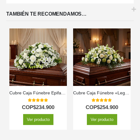
TAMBIÉN TE RECOMENDAMOS…
Cubre Caja Fúnebre Epifania: Un Homenaje de Distinción y Serenidad 🕊️
Cubre Caja Fúnebre «Legado Eterno de Tomás» 🕊️
5.00
out of 5
5.00
out of 5
COP$
234.900
COP$
254.900
Ver producto
Ver producto