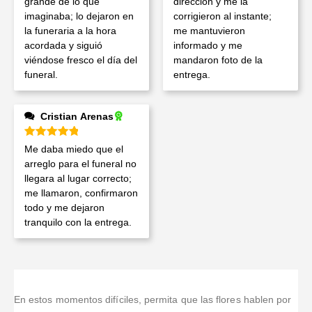
grande de lo que
dirección y me la
imaginaba; lo dejaron en
corrigieron al instante;
la funeraria a la hora
me mantuvieron
acordada y siguió
informado y me
viéndose fresco el día del
mandaron foto de la
funeral.
entrega.
Cristian Arenas
Valorado en
5
de 5
Me daba miedo que el
arreglo para el funeral no
llegara al lugar correcto;
me llamaron, confirmaron
todo y me dejaron
tranquilo con la entrega.
En estos momentos difíciles, permita que las flores hablen por