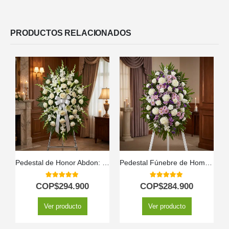
PRODUCTOS RELACIONADOS
Pedestal de Honor Abdon: Tributo Eterno Personalizado ⚜️
Pedestal Fúnebre de Homenaje para Patricio: Un Recuerdo Solemne 🕊️
5.00
out of 5
5.00
out of 5
COP$
294.900
COP$
284.900
Ver producto
Ver producto