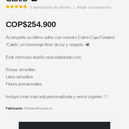
5
valoraciones de clientes
|
Añadir una valoración
5.00
out of 5
COP$
254.900
Acompaña su último adiós con nuestro Cubre Caja Fúnebre
‘Caleb’, un homenaje lleno de luz y respeto. 🕊️
Este hermoso diseño está elaborado con:
Rosas amarillas
Lirios amarillos
Flores primaverales
Incluye cinta marcada personalizada y envío urgente. 🤍
Fabricante:
FloristeriaCucuta.co