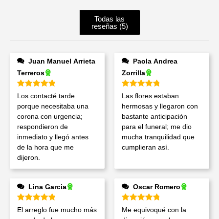
Todas las
reseñas (
5
)
Juan Manuel Arrieta
Paola Andrea
Terreros
Zorrilla
Valorado en
5
de 5
Valorado en
5
de 5
Los contacté tarde
Las flores estaban
porque necesitaba una
hermosas y llegaron con
corona con urgencia;
bastante anticipación
respondieron de
para el funeral; me dio
inmediato y llegó antes
mucha tranquilidad que
de la hora que me
cumplieran así.
dijeron.
Lina Garcia
Oscar Romero
Valorado en
5
de 5
Valorado en
5
de 5
El arreglo fue mucho más
Me equivoqué con la