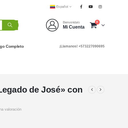
Español
0
Bienvenida/o
Mi Cuenta
ogo Completo
¡Llamanos! +573227090695
Legado de José» con
na valoración