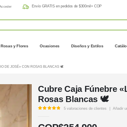
Envío GRATIS en pedidos de $300mil+ COP
Acceder
Rosas y Flores
Ocasiones
Diseños y Estilos
Catál
O DE JOSÉ» CON ROSAS BLANCAS 🕊️
Cubre Caja Fúnebre «
Rosas Blancas 🕊️
5
valoraciones de clientes
|
Añadir u
5.00
out of 5