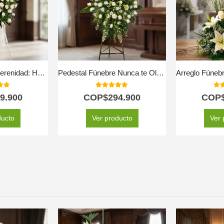
Corona Fúnebre Serenidad: Honrando a Adrian 🤍
Pedestal Fúnebre Nunca te Olvidaré
 of 5
5.00
out of 5
5.0
9.900
COP$
294.900
COP
ducto
Ver producto
Ver 