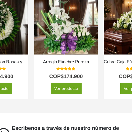
Corona Fúnebre Con Rosas y Lirios
Arreglo Fúnebre Pureza
 of 5
5.00
out of 5
5.0
4.900
COP$
174.900
COP
ducto
Ver producto
Ver 
Escríbenos a través de nuestro número de