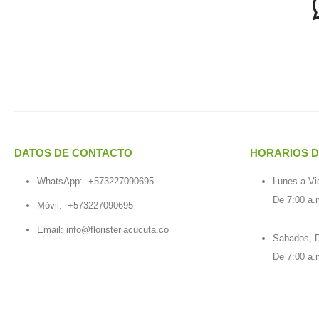
DATOS DE CONTACTO
HORARIOS D
WhatsApp:
+573227090695
Lunes a Vi
De 7:00 a.
Móvil:
+573227090695
Email:
info@floristeriacucuta.co
Sabados, D
De 7:00 a.