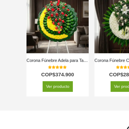
Corona Fúnebre Adela para Tanatorio y Condolencias 🕊️
5.00
out of 5
5.00
out
COP$
374.900
COP$
28
Ver producto
Ver pro