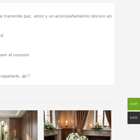
ue transmite paz, amor y un acompañamiento sincero en
ed:
uen al corazón.
ompañarle. 🙏🤍
COP
USD