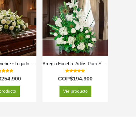
Cubre Caja Fúnebre «Legado Eterno de Tomás» 🕊️
Arreglo Fúnebre Adiós Para Siempre
0
out of 5
5.00
out of 5
$
254.900
COP$
194.900
C
producto
Ver producto