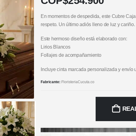
COP$
254.900
En momentos de despedida, este Cubre Caja
respeto. Un último adiós lleno de luz y cariño. 
Este hermoso diseño está elaborado con:
Lirios Blancos
Follajes de acompañamiento
Incluye cinta marcada personalizada y envío 
Fabricante:
FloristeriaCucuta.co
REA