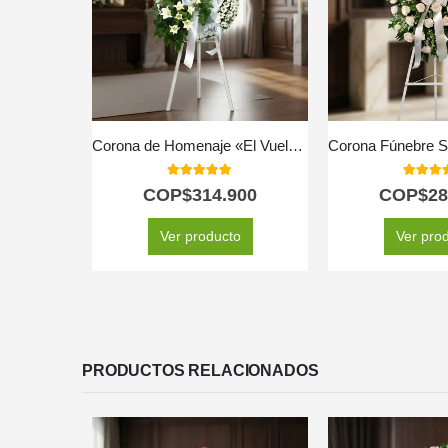
Corona de Homenaje «El Vuelo de Uriel» 🕊️
5.00
out of 5
5.00
out
COP$
314.900
COP$
28
Ver producto
Ver pro
PRODUCTOS RELACIONADOS