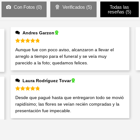
Con Fotos (
0
)
Verificados (
5
)
Todas las
reseñas (
5
)
Andres Garzon
Valorado en
5
de 5
Aunque fue con poco aviso, alcanzaron a llevar el
arreglo a tiempo para el funeral y se veía muy
parecido a la foto; quedamos felices.
Laura Rodríguez Tovar
Valorado en
5
de 5
Desde que pagué hasta que entregaron todo se movió
rapidísimo; las flores se veían recién compradas y la
presentación fue impecable.