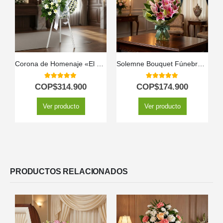
Corona de Homenaje «El Vuelo de Uriel» 🕊️
Solemne Bouquet Fúnebre de Homenaje Eli 🕊️
P
5.00
out of 5
5.00
out of 5
COP$
314.900
COP$
174.900
Ver producto
Ver producto
PRODUCTOS RELACIONADOS