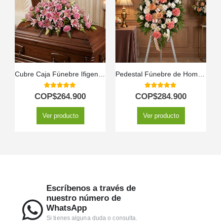
Cubre Caja Fúnebre Ifigenia: Un Homenaje Floral Conmovedor 🕊️
Pedestal Fúnebre de Homenaje para Timoteo 🕊️
5.00
out of 5
5.00
out of 5
COP$
264.900
COP$
284.900
Ver producto
Ver producto
Escríbenos a través de
nuestro número de
WhatsApp
Si tienes alguna duda o consulta.