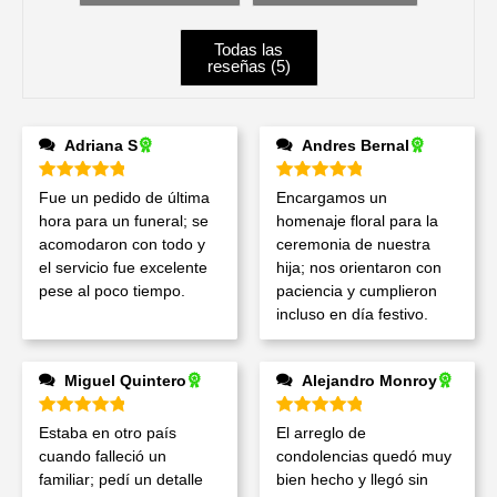
Todas las
reseñas (
5
)
Adriana S
Andres Bernal
Valorado en
5
de 5
Valorado en
5
de 5
Fue un pedido de última
Encargamos un
hora para un funeral; se
homenaje floral para la
acomodaron con todo y
ceremonia de nuestra
el servicio fue excelente
hija; nos orientaron con
pese al poco tiempo.
paciencia y cumplieron
incluso en día festivo.
Miguel Quintero
Alejandro Monroy
Valorado en
5
de 5
Valorado en
5
de 5
Estaba en otro país
El arreglo de
cuando falleció un
condolencias quedó muy
familiar; pedí un detalle
bien hecho y llegó sin