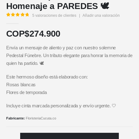
Homenaje a PAREDES 🕊️
5
valoraciones de clientes
|
Añadir una valoración
5.00
out of 5
COP$
274.900
Envía un mensaje de aliento y paz con nuestro solemne
Pedestal Fúnebre. Un tributo elegante para honrar la memoria de
quien ha partido. 🕊️
Este hermoso diseño está elaborado con:
Rosas blancas
Flores de temporada
Incluye cinta marcada personalizada y envío urgente. 🤍
Fabricante:
FloristeriaCucuta.co