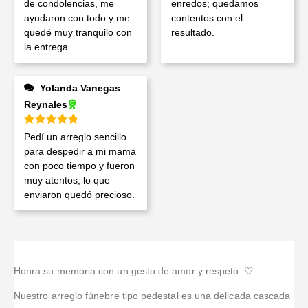
de condolencias, me
enredos; quedamos
ayudaron con todo y me
contentos con el
quedé muy tranquilo con
resultado.
la entrega.
Yolanda Vanegas
Reynales
Valorado en
5
de 5
Pedí un arreglo sencillo
para despedir a mi mamá
con poco tiempo y fueron
muy atentos; lo que
enviaron quedó precioso.
Honra su memoria con un gesto de amor y respeto. 🤍
Nuestro arreglo fúnebre tipo pedestal es una delicada cascada